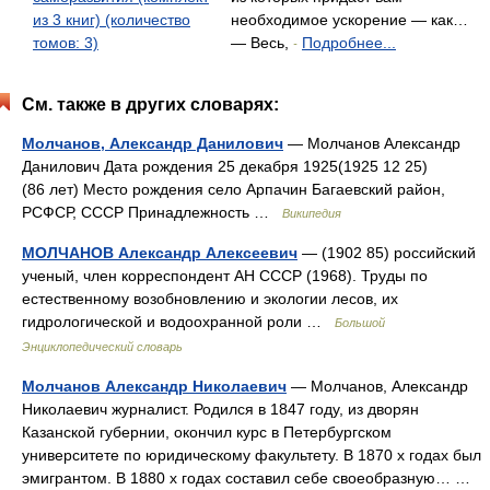
из 3 книг) (количество
необходимое ускорение — как…
томов: 3)
— Весь,
Подробнее...
-
См. также в других словарях:
Молчанов, Александр Данилович
— Молчанов Александр
Данилович Дата рождения 25 декабря 1925(1925 12 25)
(86 лет) Место рождения село Арпачин Багаевский район,
РСФСР, СССР Принадлежность …
Википедия
МОЛЧАНОВ Александр Алексеевич
— (1902 85) российский
ученый, член корреспондент АН СССР (1968). Труды по
естественному возобновлению и экологии лесов, их
гидрологической и водоохранной роли …
Большой
Энциклопедический словарь
Молчанов Александр Николаевич
— Молчанов, Александр
Николаевич журналист. Родился в 1847 году, из дворян
Казанской губернии, окончил курс в Петербургском
университете по юридическому факультету. В 1870 х годах был
эмигрантом. В 1880 х годах составил себе своеобразную… …