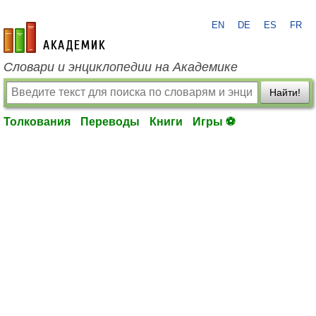
EN
DE
ES
FR
academic.ru
Словари и энциклопедии на Академике
Найти!
Толкования
Переводы
Книги
Игры ⚽