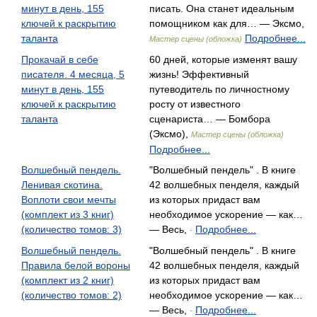
минут в день, 155
писать. Она станет идеальным
ключей к раскрытию
помощником как для… — Эксмо,
таланта
Подробнее...
Мастер сцены (обложка)
Прокачай в себе
60 дней, которые изменят вашу
писателя. 4 месяца, 5
жизнь! Эффективный
минут в день, 155
путеводитель по личностному
ключей к раскрытию
росту от известного
таланта
сценариста… — Бомбора
(Эксмо),
Мастер сцены (обложка)
Подробнее...
Волшебный пендель.
"Волшебный пендель" . В книге
Ленивая скотина.
42 волшебных пенделя, каждый
Воплоти свои мечты
из которых придаст вам
(комплект из 3 книг)
необходимое ускорение — как…
(количество томов: 3)
— Весь,
Подробнее...
-
Волшебный пендель.
"Волшебный пендель" . В книге
Правила белой вороны
42 волшебных пенделя, каждый
(комплект из 2 книг)
из которых придаст вам
(количество томов: 2)
необходимое ускорение — как…
— Весь,
Подробнее...
-