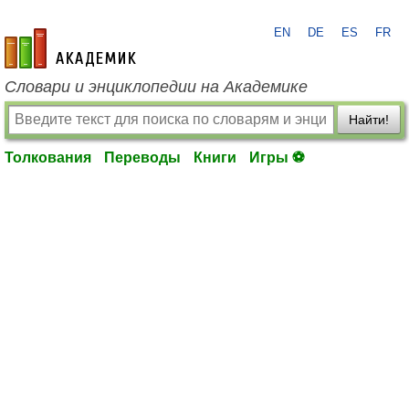
EN
DE
ES
FR
academic.ru
Словари и энциклопедии на Академике
Найти!
Толкования
Переводы
Книги
Игры ⚽