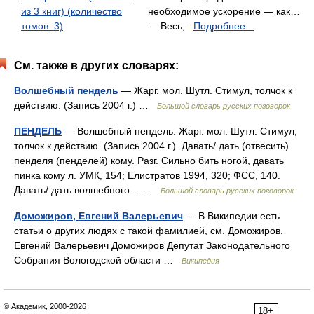
из 3 книг) (количество
необходимое ускорение — как…
томов: 3)
— Весь,
Подробнее...
-
См. также в других словарях:
Волшебный пендель
— Жарг. мол. Шутл. Стимул, толчок к
действию. (Запись 2004 г.) …
Большой словарь русских поговорок
ПЕНДЕЛЬ
— Волшебный пендель. Жарг. мол. Шутл. Стимул,
толчок к действию. (Запись 2004 г.). Давать/ дать (отвесить)
пенделя (пенделей) кому. Разг. Сильно бить ногой, давать
пинка кому л. УМК, 154; Елистратов 1994, 320; ФСС, 140.
Давать/ дать волшебного… …
Большой словарь русских поговорок
Доможиров, Евгений Валерьевич
— В Википедии есть
статьи о других людях с такой фамилией, см. Доможиров.
Евгений Валерьевич Доможиров Депутат Законодательного
Собрания Вологодской области …
Википедия
© Академик, 2000-2026
18+