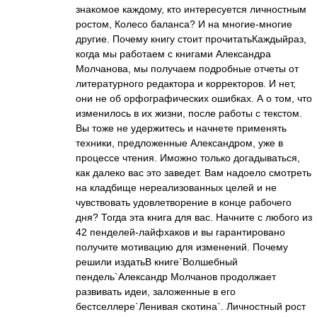
знакомое каждому, кто интересуется личностным
ростом, Колесо баланса? И на многие-многие
другие. Почему книгу стоит прочитатьКаждыйраз,
когда мы работаем с книгами Александра
Молчанова, мы получаем подробные отчеты от
литературного редактора и корректоров. И нет,
они не об орфографических ошибках. А о том, что
изменилось в их жизни, после работы с текстом.
Вы тоже не удержитесь и начнете применять
техники, предложенные Александром, уже в
процессе чтения. Иможно только догадываться,
как далеко вас это заведет. Вам надоело смотреть
на кладбище нереализованных целей и не
чувствовать удовлетворение в конце рабочего
дня? Тогда эта книга для вас. Начните с любого из
42 пенделей-лайфхаков и вы гарантировано
получите мотивацию для изменений. Почему
решили издатьВ книге`Волшебный
пендель`Александр Молчанов продолжает
развивать идеи, заложенные в его
бестселлере`Ленивая скотина`. Личностный рост