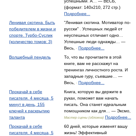
успешными. А… — ВЕСЬ,
(формат: 140x210, 272 стр.)
Подробнее...
Ленивая скотина. Быть
"Ленивая скотина. Мотиватор по-
победителем в жизни и
русски" . Успешных людей от
спорте. Турбо-Суслик
неуспешных отличает одно…
(количество томов: 3)
Успешные люди однажды… —
Весь,
Подробнее...
-
Волшебный пендель
То, что вы прочитаете в этой
книге, вам не расскажут на
тренингах личностного роста. И
западные гуру, съевшие… —
Весь,
Подробнее...
-
Прокачай в себе
Книга, которую вы держите в
писателя. 4 месяца, 5
руках, поможет вам начать
минут в день, 155
писать. Она станет идеальным
ключей к раскрытию
помощником как для… — Эксмо,
таланта
Подробнее...
Мастер сцены (обложка)
Прокачай в себе
60 дней, которые изменят вашу
писателя. 4 месяца, 5
жизнь! Эффективный