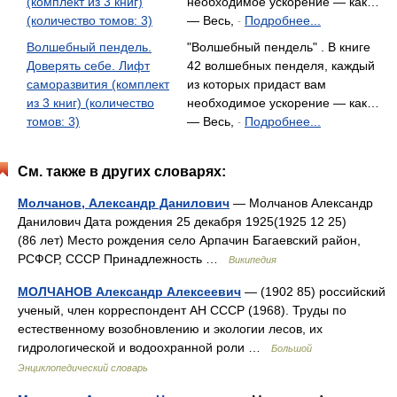
(комплект из 3 книг)
необходимое ускорение — как…
(количество томов: 3)
— Весь,
Подробнее...
-
Волшебный пендель.
"Волшебный пендель" . В книге
Доверять себе. Лифт
42 волшебных пенделя, каждый
саморазвития (комплект
из которых придаст вам
из 3 книг) (количество
необходимое ускорение — как…
томов: 3)
— Весь,
Подробнее...
-
См. также в других словарях:
Молчанов, Александр Данилович
— Молчанов Александр
Данилович Дата рождения 25 декабря 1925(1925 12 25)
(86 лет) Место рождения село Арпачин Багаевский район,
РСФСР, СССР Принадлежность …
Википедия
МОЛЧАНОВ Александр Алексеевич
— (1902 85) российский
ученый, член корреспондент АН СССР (1968). Труды по
естественному возобновлению и экологии лесов, их
гидрологической и водоохранной роли …
Большой
Энциклопедический словарь