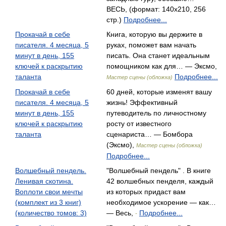
ВЕСЬ, (формат: 140x210, 256
стр.)
Подробнее...
Прокачай в себе
Книга, которую вы держите в
писателя. 4 месяца, 5
руках, поможет вам начать
минут в день, 155
писать. Она станет идеальным
ключей к раскрытию
помощником как для… — Эксмо,
таланта
Подробнее...
Мастер сцены (обложка)
Прокачай в себе
60 дней, которые изменят вашу
писателя. 4 месяца, 5
жизнь! Эффективный
минут в день, 155
путеводитель по личностному
ключей к раскрытию
росту от известного
таланта
сценариста… — Бомбора
(Эксмо),
Мастер сцены (обложка)
Подробнее...
Волшебный пендель.
"Волшебный пендель" . В книге
Ленивая скотина.
42 волшебных пенделя, каждый
Воплоти свои мечты
из которых придаст вам
(комплект из 3 книг)
необходимое ускорение — как…
(количество томов: 3)
— Весь,
Подробнее...
-