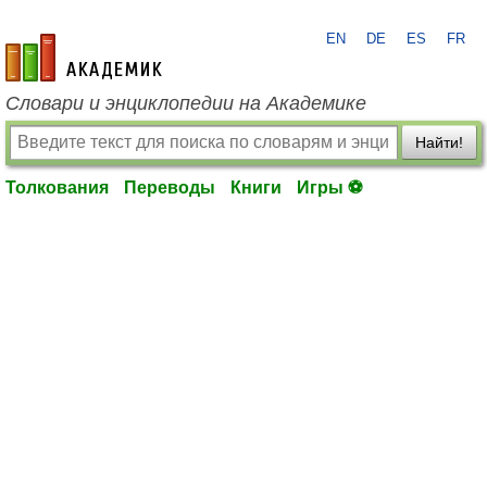
EN
DE
ES
FR
academic.ru
Словари и энциклопедии на Академике
Найти!
Толкования
Переводы
Книги
Игры ⚽