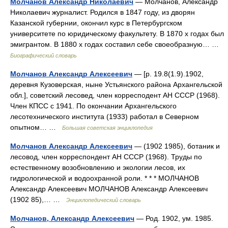
Молчанов Александр Николаевич
— Молчанов, Александр
Николаевич журналист. Родился в 1847 году, из дворян
Казанской губернии, окончил курс в Петербургском
университете по юридическому факультету. В 1870 х годах был
эмигрантом. В 1880 х годах составил себе своеобразную… …
Биографический словарь
Молчанов Александр Алексеевич
— [р. 19.8(1.9).1902,
деревня Кузоверская, ныне Устьянского района Архангельской
обл.], советский лесовед, член корресподент АН СССР (1968).
Член КПСС с 1941. По окончании Архангельского
лесотехнического института (1933) работал в Северном
опытном… …
Большая советская энциклопедия
Молчанов Александр Алексеевич
— (1902 1985), ботаник и
лесовод, член корреспондент АН СССР (1968). Труды по
естественному возобновлению и экологии лесов, их
гидрологической и водоохранной роли. * * * МОЛЧАНОВ
Александр Алексеевич МОЛЧАНОВ Александр Алексеевич
(1902 85),… …
Энциклопедический словарь
Молчанов, Александр Алексеевич
— Род. 1902, ум. 1985.