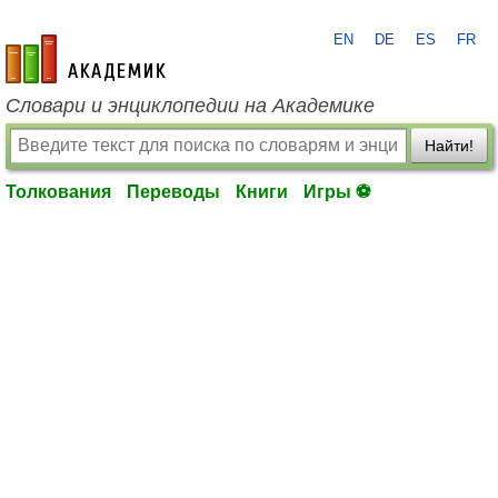
EN
DE
ES
FR
academic.ru
Словари и энциклопедии на Академике
Найти!
Толкования
Переводы
Книги
Игры ⚽