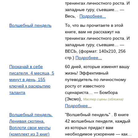
тренингах личностного роста. И
западные гуру, съевшие… —
Весь,
Подробнее...
-
Волшебный пендель
То, что вы прочитаете в этой
книге, вам не расскажут на
тренингах личностного роста. И
западные гуру, съевшие… —
ВЕСЬ, (формат: 140x210, 256
стр.)
Подробнее...
Прокачай в себе
60 дней, которые изменят вашу
писателя. 4 месяца, 5
жизнь! Эффективный
минут в день, 155
путеводитель по личностному
ключей к раскрытию
росту от известного
таланта
сценариста… — Бомбора
(Эксмо),
Мастер сцены (обложка)
Подробнее...
Волшебный пендель.
"Волшебный пендель" . В книге
Ленивая скотина.
42 волшебных пенделя, каждый
Воплоти свои мечты
из которых придаст вам
(комплект из 3 книг)
необходимое ускорение — как…