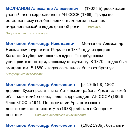
МОЛЧАНОВ Александр Алексеевич
— (1902 85) российский
ученый, член корреспондент АН СССР (1968). Труды по
естественному возобновлению и экологии лесов, их
гидрологической и водоохранной роли …
Большой
Энциклопедический словарь
Молчанов Александр Николаевич
— Молчанов, Александр
Николаевич журналист. Родился в 1847 году, из дворян
Казанской губернии, окончил курс в Петербургском
университете по юридическому факультету. В 1870 х годах был
эмигрантом. В 1880 х годах составил себе своеобразную… …
Биографический словарь
Молчанов Александр Алексеевич
— [р. 19.8(1.9).1902,
деревня Кузоверская, ныне Устьянского района Архангельской
обл.], советский лесовед, член корресподент АН СССР (1968).
Член КПСС с 1941. По окончании Архангельского
лесотехнического института (1933) работал в Северном
опытном… …
Большая советская энциклопедия
Молчанов Александр Алексеевич
— (1902 1985), ботаник и