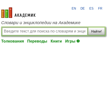
EN
DE
ES
FR
academic.ru
Словари и энциклопедии на Академике
Найти!
Толкования
Переводы
Книги
Игры ⚽