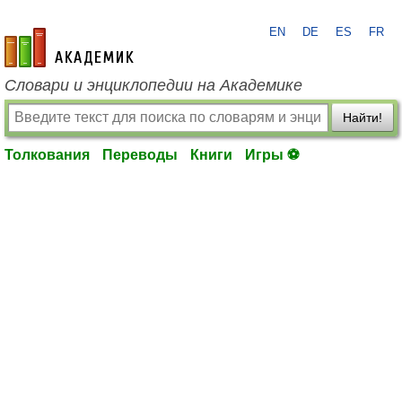
EN
DE
ES
FR
academic.ru
Словари и энциклопедии на Академике
Найти!
Толкования
Переводы
Книги
Игры ⚽