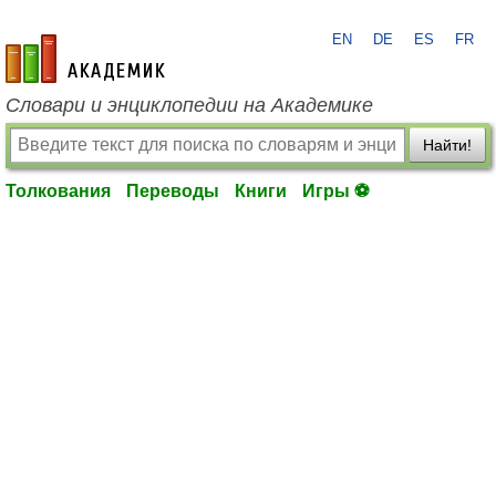
EN
DE
ES
FR
academic.ru
Словари и энциклопедии на Академике
Найти!
Толкования
Переводы
Книги
Игры ⚽