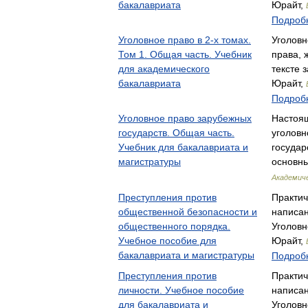
бакалавриата
Юрайт,
Подробн
Уголовное право в 2-х томах.
Уголовн
Том 1. Общая часть. Учебник
права, 
для академического
тексте 
бакалавриата
Юрайт,
Подробн
Уголовное право зарубежных
Настоящ
государств. Общая часть.
уголовн
Учебник для бакалавриата и
государ
магистратуры
основн
Академиче
Преступления против
Практич
общественной безопасности и
написан
общественного порядка.
Уголовн
Учебное пособие для
Юрайт,
бакалавриата и магистратуры
Подробн
Преступления против
Практич
личности. Учебное пособие
написан
для бакалавриата и
Уголовн