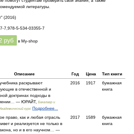
е помогут студентам проверить свои знания, а также
комендуемой литературы.
т"
(2016)
7-7,978-5-534-03355-7
2
руб
в My-shop
Описание
Год
Цена
Тип книги
учебника раскрывают
2016
1917
бумажная
ующие в отечественной и
книга
ной доктринах подходы в
лении… — ЮРАЙТ,
Бакалавр и
Подробнее...
Академический курс
ое право, как и любая отрасль
2017
1589
бумажная
живет и реализуется не только в
книга
закона, но и в его научном… —