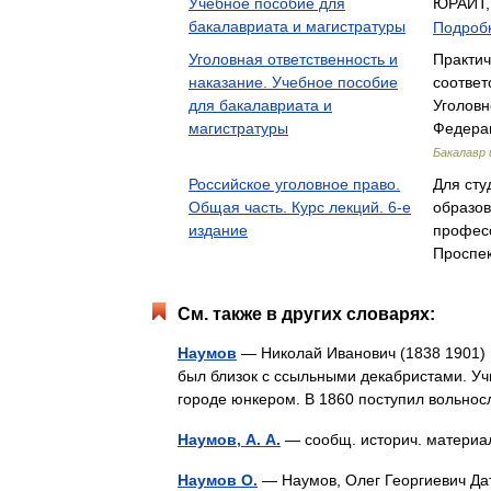
Учебное пособие для
ЮРАЙТ
бакалавриата и магистратуры
Подробн
Уголовная ответственность и
Практич
наказание. Учебное пособие
соответ
для бакалавриата и
Уголовн
магистратуры
Федера
Бакалавр 
Российское уголовное право.
Для сту
Общая часть. Курс лекций. 6-е
образо
издание
профес
Проспек
См. также в других словарях:
Наумов
— Николай Иванович (1838 1901) п
был близок с ссыльными декабристами. Учи
городе юнкером. В 1860 поступил воль
Наумов, А. А.
— сообщ. историч. материа
Наумов О.
— Наумов, Олег Георгиевич Дат