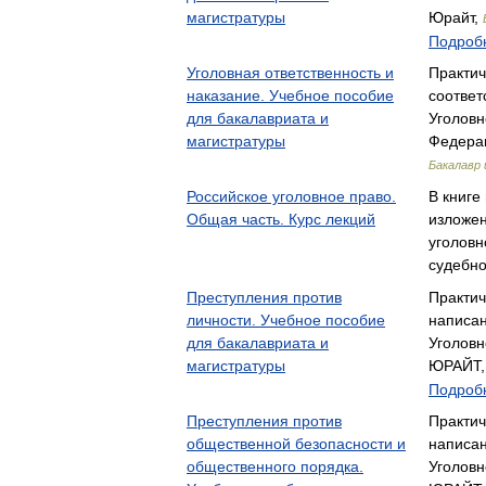
магистратуры
Юрайт,
Подробн
Уголовная ответственность и
Практич
наказание. Учебное пособие
соответ
для бакалавриата и
Уголовн
магистратуры
Федерац
Бакалавр 
Российское уголовное право.
В книге
Общая часть. Курс лекций
изложе
уголовн
судебн
Преступления против
Практич
личности. Учебное пособие
написан
для бакалавриата и
Уголовн
магистратуры
ЮРАЙТ
Подробн
Преступления против
Практич
общественной безопасности и
написан
общественного порядка.
Уголовн