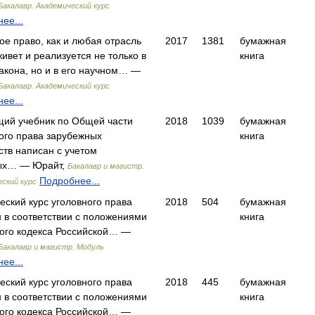
Бакалавр. Академический курс
ее...
ое право, как и любая отрасль
2017
1381
бумажная
живет и реализуется не только в
книга
закона, но и в его научном… —
Бакалавр. Академический курс
ее...
ий учебник по Общей части
2018
1039
бумажная
ого права зарубежных
книга
ств написан с учетом
ых… — Юрайт,
Бакалавр и магистр.
Подробнее...
ский курс
еский курс уголовного права
2018
504
бумажная
 в соответствии с положениями
книга
ого кодекса Российской… —
Бакалавр и магистр. Модуль
ее...
еский курс уголовного права
2018
445
бумажная
 в соответствии с положениями
книга
ого кодекса Российской… —