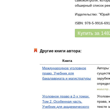
самоконтроля, которы
обширный список ре
Издательство: "Юрай
ISBN: 978-5-9916-691
Купить за
148
Другие книги автора:
Книга
Международное уголовное
Авторы 
право. Учебник для
существ
бакалавриата и магистратуры
зарубеж
опреде
магистр. 
Уголовное право в 2-х томах.
Уголовн
Том 2. Особенная часть.
права, 
Учебник для академического
тексте 