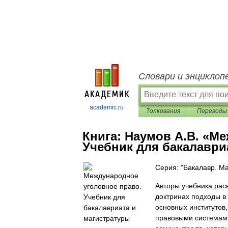
Словари и энциклоп
academic.ru
Толкования
Переводы
Книга:
Наумов А.В. «Ме
Учебник для бакалаври
Серия: "Бакалавр. Ма
Авторы учебника рас
доктринах подходы в
основных институтов
правовыми системами