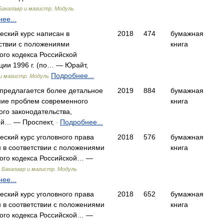
Бакалавр и магистр. Модуль
ее...
еский курс написан в
2018
474
бумажная
ствии с положениями
книга
ого кодекса Российской
ии 1996 г. (по… — Юрайт,
Подробнее...
и магистр. Модуль
 предлагается более детальное
2019
884
бумажная
ние проблем современного
книга
ого законодательства,
ой… — Проспект,
Подробнее...
-
еский курс уголовного права
2018
576
бумажная
 в соответствии с положениями
книга
ого кодекса Российской… —
,
Бакалавр и магистр. Модуль
ее...
еский курс уголовного права
2018
652
бумажная
 в соответствии с положениями
книга
ого кодекса Российской… —