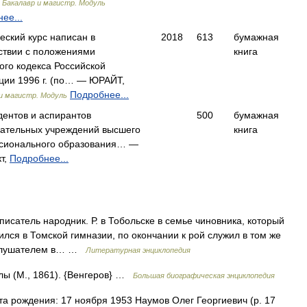
,
Бакалавр и магистр. Модуль
ее...
еский курс написан в
2018
613
бумажная
ствии с положениями
книга
ого кодекса Российской
ции 1996 г. (по… — ЮРАЙТ,
Подробнее...
и магистр. Модуль
дентов и аспирантов
500
бумажная
вательных учреждений высшего
книга
сионального образования… —
т,
Подробнее...
исатель народник. Р. в Тобольске в семье чиновника, который
лся в Томской гимназии, по окончании к рой служил в том же
нослушателем в… …
Литературная энциклопедия
лы (М., 1861). {Венгеров} …
Большая биографическая энциклопедия
а рождения: 17 ноября 1953 Наумов Олег Георгиевич (р. 17