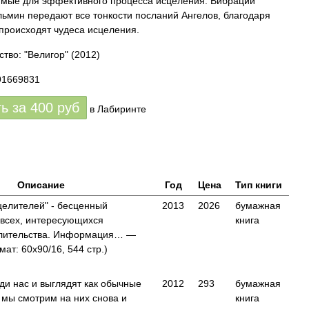
мые для эффективного процесса исцеления. Вибрации
льмин передают все тонкости посланий Ангелов, благодаря
происходят чудеса исцеления.
ство: "Велигор"
(2012)
91669831
ть за
400
руб
в Лабиринте
Описание
Год
Цена
Тип книги
целителей" - бесценный
2013
2026
бумажная
 всех, интересующихся
книга
лительства. Информация… —
ат: 60x90/16, 544 стр.)
ди нас и выглядят как обычные
2012
293
бумажная
а мы смотрим на них снова и
книга