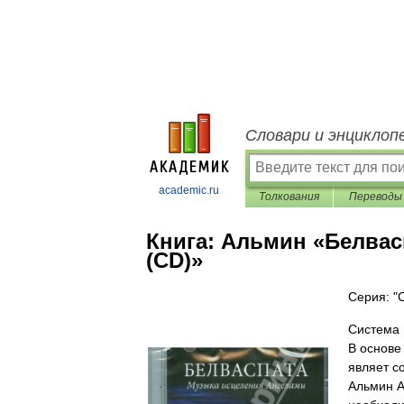
Словари и энциклоп
academic.ru
Толкования
Переводы
Книга:
Альмин «Белвас
(CD)»
Серия: "
Система 
В основе
являет с
Альмин А