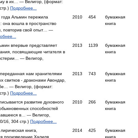
ьку в их… — Велигор, (формат:
стр.)
Подробнее...
4 года Альмин пережила
2010
454
бумажная
 она вошла в пространство
книга
и, повторив свой опыт… —
обнее...
ьмин впервые представляет
2013
1139
бумажная
нания, посвящающие читателя в
книга
стерии… — Велигор,
переданная нам хранителями
2013
743
бумажная
х свитков - драконами Авондар,
книга
ебе… — Велигор, (формат:
стр.)
Подробнее...
описывается развитие духовного
2010
266
бумажная
еобыкновенных способностей
книга
навшееся в… — Велигор,
0/16, 304 стр.)
Подробнее...
 лирическая книга,
2014
425
бумажная
 произведение Халиля
книга