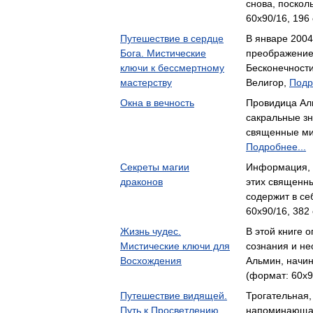
снова, поскол
60x90/16, 196 
Путешествие в сердце
В январе 200
Бога. Мистические
преображение:
ключи к бессмертному
Бесконечност
мастерству
Велигор,
Подр
Окна в вечность
Провидица Ал
сакральные з
священные ми
Подробнее...
Секреты магии
Информация, 
драконов
этих священны
содержит в с
60x90/16, 382 
Жизнь чудес.
В этой книге 
Мистические ключи для
сознания и н
Восхождения
Альмин, начи
(формат: 60x9
Путешествие видящей.
Трогательная,
Путь к Просветлению
напоминающая