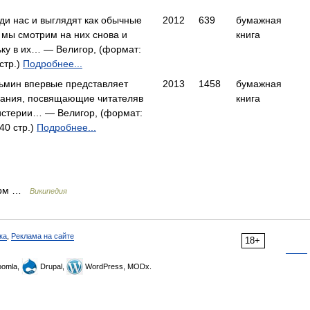
ди нас и выглядят как обычные
2012
639
бумажная
а мы смотрим на них снова и
книга
ьку в их… — Велигор, (формат:
стр.)
Подробнее...
ьмин впервые представляет
2013
1458
бумажная
нания, посвящающие читателяв
книга
стерии… — Велигор, (формат:
40 стр.)
Подробнее...
Герм …
Википедия
ка
,
Реклама на сайте
18+
omla,
Drupal,
WordPress, MODx.