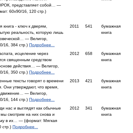
РОК, представляет собой… —
ат: 60x90/16, 120 стр.)
я книга - ключ к дверям,
2011
541
бумажная
ытую реальность, которую лишь
книга
ловеческой… — Велигор,
0/16, 384 стр.)
Подробнее...
спата, исцеление через
2012
658
бумажная
ется священным средством
книга
основе действия… — Велигор,
0/16, 350 стр.)
Подробнее...
нные тексты говорят о времени
2013
421
бумажная
и. Они утверждают, что время,
книга
, движение… — Велигор,
0/16, 144 стр.)
Подробнее...
ди нас и выглядят как обычные
2012
341
бумажная
а мы смотрим на них снова и
книга
ьку в их… — (формат: Мягкая
0 стр.)
Подробнее...