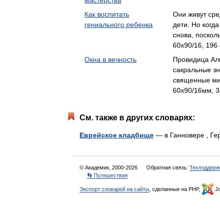
мастерства
Как воспитать
Они живут сре
гениального ребенка
дети. Но когд
снова, поскол
60x90/16, 196 
Окна в вечность
Провидица Ал
сакральные з
священные ми
60x90/16мм, 3
См. также в других словарях:
Еврейское кладбище
— в Ганновере , 
© Академик, 2000-2026
Обратная связь:
Техподдерж
👣 Путешествия
Экспорт словарей на сайты
, сделанные на PHP,
Jo