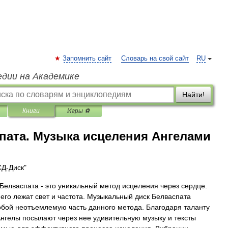
Запомнить сайт
Словарь на свой сайт
RU
едии на Академике
Найти!
Книги
Игры ⚽
пата. Музыка исцеления Ангелами
СД-Диск"
Белваспата - это уникальный метод исцеления через сердце.
 его лежат свет и частота. Музыкальный диск Белваспата
обой неотъемлемую часть данного метода. Благодаря таланту
нгелы посылают через нее удивительную музыку и тексты