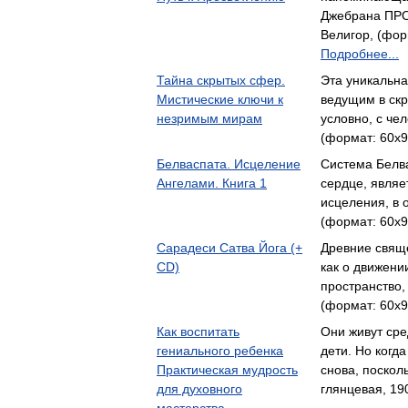
Джебрана ПРО
Велигор, (форм
Подробнее...
Тайна скрытых сфер.
Эта уникальна
Мистические ключи к
ведущим в скр
незримым мирам
условно, с че
(формат: 60x9
Белваспата. Исцеление
Система Белва
Ангелами. Книга 1
сердце, явля
исцеления, в 
(формат: 60x9
Сарадеси Сатва Йога (+
Древние свяще
CD)
как о движени
пространство
(формат: 60x9
Как воспитать
Они живут сре
гениального ребенка
дети. Но когд
Практическая мудрость
снова, поскол
для духовного
глянцевая, 19