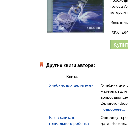
необходи
голоса А
которым 
Издатель
ISBN: 49
Купи
Другие книги автора:
Книга
Учебник для целителей
"Учебник для 
материал для
вопросами це
Велигор, (форм
Подробнее...
Как воспитать
Они живут сре
гениального ребенка
дети. Но когд