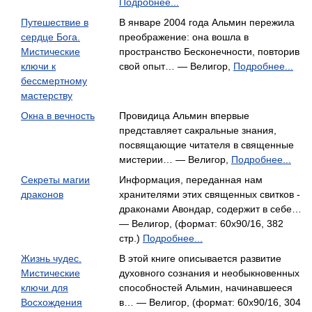
Подробнее...
Путешествие в
В январе 2004 года Альмин пережила
сердце Бога.
преображение: она вошла в
Мистические
пространство Бесконечности, повторив
ключи к
свой опыт… — Велигор,
Подробнее...
бессмертному
мастерству
Окна в вечность
Провидица Альмин впервые
представляет сакральные знания,
посвящающие читателя в священные
мистерии… — Велигор,
Подробнее...
Секреты магии
Информация, переданная нам
драконов
хранителями этих священных свитков -
драконами Авондар, содержит в себе…
— Велигор, (формат: 60x90/16, 382
стр.)
Подробнее...
Жизнь чудес.
В этой книге описывается развитие
Мистические
духовного сознания и необыкновенных
ключи для
способностей Альмин, начинавшееся
Восхождения
в… — Велигор, (формат: 60x90/16, 304