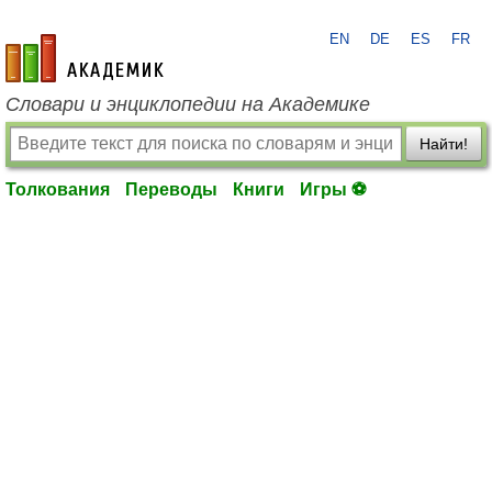
EN
DE
ES
FR
academic.ru
Словари и энциклопедии на Академике
Найти!
Толкования
Переводы
Книги
Игры ⚽