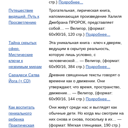
стр.)
Подробнее...
Путешествие
Трогательная, лирическая книга,
видящей. Путь к
напоминающая произведение Халиля
Просветлению
Джебрана ПРОРОК, представляет
собой… — Велигор, (формат:
60x90/16, 120 стр.)
Подробнее...
Тайна скрытых
Эта уникальная книга - ключ к дверям,
сфер.
ведущим в скрытую реальность,
Мистические
которую лишь условно, с
ключи к
человеческой… — Велигор, (формат:
незримым мирам
60x90/16, 384 стр.)
Подробнее...
Сарадеси Сатва
Древние священные тексты говорят о
Йога (+ CD)
времени как о движении. Они
утверждают, что время, пространство,
движение… — Велигор, (формат:
60x90/16, 144 стр.)
Подробнее...
Как воспитать
Они живут среди нас и выглядят как
гениального
обычные дети. Но когда мы смотрим на
ребенка
них снова и снова, поскольку в их… —
Практическая
(формат: Мягкая глянцевая, 190 стр.)