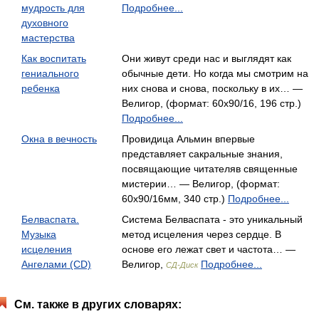
мудрость для
Подробнее...
духовного
мастерства
Как воспитать
Они живут среди нас и выглядят как
гениального
обычные дети. Но когда мы смотрим на
ребенка
них снова и снова, поскольку в их… —
Велигор, (формат: 60x90/16, 196 стр.)
Подробнее...
Окна в вечность
Провидица Альмин впервые
представляет сакральные знания,
посвящающие читателяв священные
мистерии… — Велигор, (формат:
60x90/16мм, 340 стр.)
Подробнее...
Белваспата.
Система Белваспата - это уникальный
Музыка
метод исцеления через сердце. В
исцеления
основе его лежат свет и частота… —
Ангелами (CD)
Велигор,
Подробнее...
СД-Диск
См. также в других словарях: