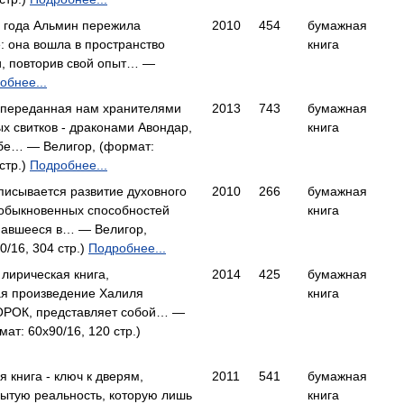
4 года Альмин пережила
2010
454
бумажная
 она вошла в пространство
книга
и, повторив свой опыт… —
обнее...
переданная нам хранителями
2013
743
бумажная
х свитков - драконами Авондар,
книга
ебе… — Велигор, (формат:
стр.)
Подробнее...
описывается развитие духовного
2010
266
бумажная
еобыкновенных способностей
книга
навшееся в… — Велигор,
0/16, 304 стр.)
Подробнее...
 лирическая книга,
2014
425
бумажная
 произведение Халиля
книга
РОК, представляет собой… —
ат: 60x90/16, 120 стр.)
я книга - ключ к дверям,
2011
541
бумажная
ытую реальность, которую лишь
книга