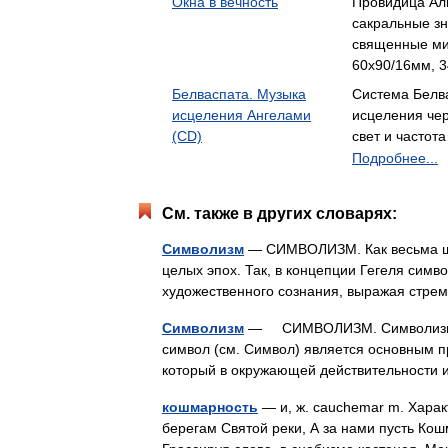
Окна в вечность
Провидица Ал
сакральные з
священные ми
60x90/16мм, 3
Белваспата. Музыка
Система Белва
исцеления Ангелами
исцеления чер
(CD)
свет и частот
Подробнее...
См. также в других словарях:
Символизм
— СИМВОЛИЗМ. Как весьма шир
целых эпох. Так, в концепции Гегеля симв
художественного сознания, выражая стре
Символизм
— СИМВОЛИЗМ. Символизмом в
символ (см. Символ) является основным п
который в окружающей действительности
кошмарность
— и, ж. cauchemar m. Характ
берегам Святой реки, А за нами пусть Кош