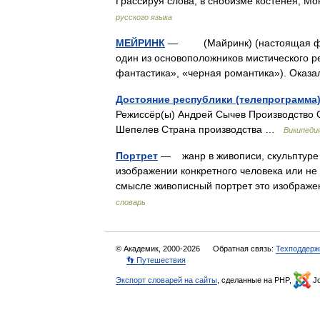
Грассируя слова, в снобизме костенея, М
русского языка
МЕЙРИНК
— (Майринк) (настоящая фамил
один из основоположников мистического р
фантастика», «черная романтика»). Ока
Достояние республики (телепрограмма
Режиссёр(ы) Андрей Сычев Производство
Шепелев Страна производства …
Википеди
Портрет
— жанр в живописи, скульптуре 
изображении конкретного человека или не
смысле живописный портрет это изображ
словарь
© Академик, 2000-2026
Обратная связь:
Техподдерж
👣 Путешествия
Экспорт словарей на сайты
, сделанные на PHP,
Jo