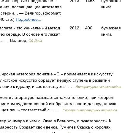
ьмин впервые представляет
2013
1458
бумажная
нания, посвящающие читателяв
книга
стерии… — Велигор, (формат:
40 стр.)
Подробнее...
спата - это уникальный метод
2012
400
бумажная
ез сердце. В основе его лежат
книга
а… — Велигор,
СД-Диск
окая категория понятие «С.» применяется к искусству
олистское искусство образует первую ступень в развитии
мление к идеалу, и соответствует… …
Литературная энциклопедия
 литературе называется такое течение, при котором
риемом художественной изобразительности для художника,
 ищет лишь соответствий с… …
Словарь литературных терминов
ер кошмара в чем л. Окна в Вечность, в лучезарность. К
марность Создает свои венки. Гумилев Сказка о королях.