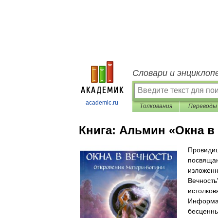
Словари и энциклоп
academic.ru
Толкования
Переводы
Книга:
Альмин «Окна в
Провидиц
посвящаю
изложенн
Вечность
истолков
Информац
бесценны