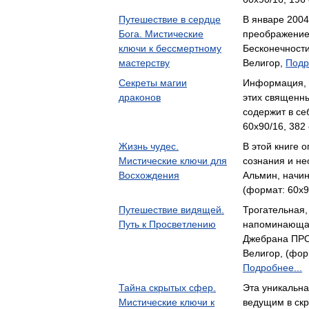
Путешествие в сердце
В январе 200
Бога. Мистические
преображение:
ключи к бессмертному
Бесконечност
мастерству
Велигор,
Подр
Секреты магии
Информация, 
драконов
этих священны
содержит в с
60x90/16, 382 
Жизнь чудес.
В этой книге 
Мистические ключи для
сознания и н
Восхождения
Альмин, начи
(формат: 60x9
Путешествие видящей.
Трогательная,
Путь к Просветлению
напоминающая
Джебрана ПРО
Велигор, (форм
Подробнее...
Тайна скрытых сфер.
Эта уникальна
Мистические ключи к
ведущим в скр