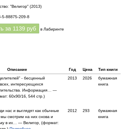
ство: "Велигор"
(2013)
8-5-88875-209-8
ть за
1139
руб
в Лабиринте
Описание
Год
Цена
Тип книги
целителей" - бесценный
2013
2026
бумажная
 всех, интересующихся
книга
лительства. Информация… —
ат: 60x90/16, 544 стр.)
ди нас и выглядят как обычные
2012
293
бумажная
а мы смотрим на них снова и
книга
ьку в их… — Велигор, (формат:
стр.)
Подробнее...