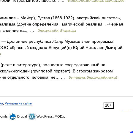
онокли, гетры, мятое лицо.. В… …
Исторический словарь галлицизмов
ия – Мейер), Густав (1868 1932), австрийский писатель,
еализма (другие определения «магический реализм», «черная
зал влияние на… …
Энциклопедия Булгакова
)
— Достояние республики Жанр Музыкальная программа
 ООО «Красный квадрат» Ведущий(е) Юрий Николаев Дмитрий
я
(реже в литературе), полностью сосредоточенный на
 сколькихлюдей (групповой портрет). В строгом жанровом
ение отдельного человека, не… …
Эстетика. Энциклопедический
ка
,
Реклама на сайте
18+
omla,
Drupal,
WordPress, MODx.