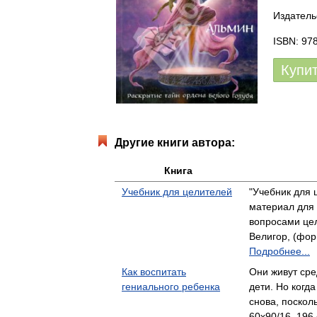
Издатель
ISBN: 97
Купи
Другие книги автора:
Книга
Учебник для целителей
"Учебник для 
материал для
вопросами це
Велигор, (форм
Подробнее...
Как воспитать
Они живут сре
гениального ребенка
дети. Но когд
снова, поскол
60x90/16, 196 