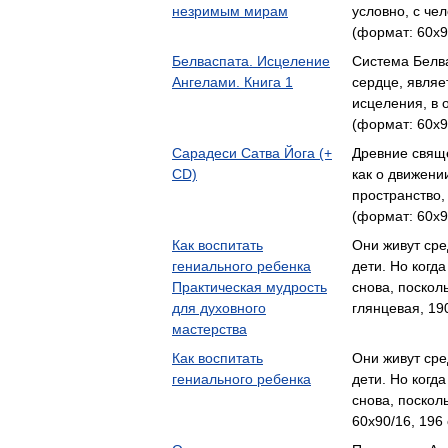
незримым мирам
условно, с че
(формат: 60x9
Белваспата. Исцеление
Система Белва
Ангелами. Книга 1
сердце, явля
исцеления, в 
(формат: 60x9
Сарадеси Сатва Йога (+
Древние свяще
CD)
как о движени
пространство
(формат: 60x9
Как воспитать
Они живут сре
гениального ребенка
дети. Но когд
Практическая мудрость
снова, поскол
для духовного
глянцевая, 19
мастерства
Как воспитать
Они живут сре
гениального ребенка
дети. Но когд
снова, поскол
60x90/16, 196 