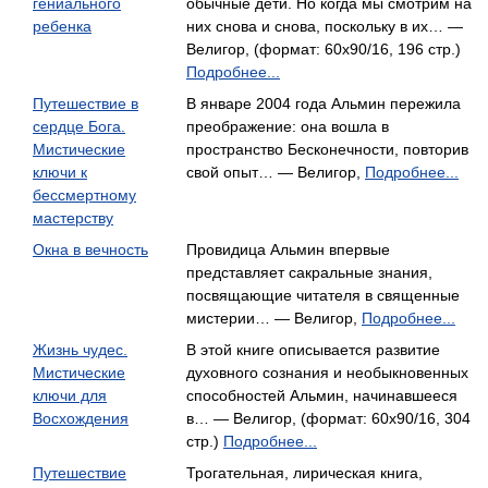
гениального
обычные дети. Но когда мы смотрим на
ребенка
них снова и снова, поскольку в их… —
Велигор, (формат: 60x90/16, 196 стр.)
Подробнее...
Путешествие в
В январе 2004 года Альмин пережила
сердце Бога.
преображение: она вошла в
Мистические
пространство Бесконечности, повторив
ключи к
свой опыт… — Велигор,
Подробнее...
бессмертному
мастерству
Окна в вечность
Провидица Альмин впервые
представляет сакральные знания,
посвящающие читателя в священные
мистерии… — Велигор,
Подробнее...
Жизнь чудес.
В этой книге описывается развитие
Мистические
духовного сознания и необыкновенных
ключи для
способностей Альмин, начинавшееся
Восхождения
в… — Велигор, (формат: 60x90/16, 304
стр.)
Подробнее...
Путешествие
Трогательная, лирическая книга,