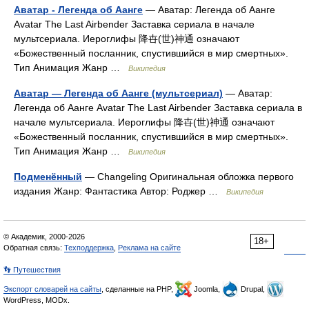
Аватар - Легенда об Аанге
— Аватар: Легенда об Аанге
Avatar The Last Airbender Заставка сериала в начале
мультсериала. Иероглифы 降卋(世)神通 означают
«Божественный посланник, спустившийся в мир смертных».
Тип Анимация Жанр …
Википедия
Аватар — Легенда об Аанге (мультсериал)
— Аватар:
Легенда об Аанге Avatar The Last Airbender Заставка сериала в
начале мультсериала. Иероглифы 降卋(世)神通 означают
«Божественный посланник, спустившийся в мир смертных».
Тип Анимация Жанр …
Википедия
Подменённый
— Changeling Оригинальная обложка первого
издания Жанр: Фантастика Автор: Роджер …
Википедия
© Академик, 2000-2026
18+
Обратная связь:
Техподдержка
,
Реклама на сайте
👣 Путешествия
Экспорт словарей на сайты
, сделанные на PHP,
Joomla,
Drupal,
WordPress, MODx.