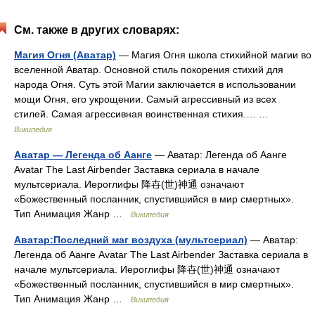
См. также в других словарях:
Магия Огня (Аватар)
— Магия Огня школа стихийной магии во
вселенной Аватар. Основной стиль покорения стихий для
народа Огня. Суть этой Магии заключается в использовании
мощи Огня, его укрощении. Самый агрессивный из всех
стилей. Самая агрессивная воинственная стихия.… …
Википедия
Аватар — Легенда об Аанге
— Аватар: Легенда об Аанге
Avatar The Last Airbender Заставка сериала в начале
мультсериала. Иероглифы 降卋(世)神通 означают
«Божественный посланник, спустившийся в мир смертных».
Тип Анимация Жанр …
Википедия
Аватар:Последний маг воздуха (мультсериал)
— Аватар:
Легенда об Аанге Avatar The Last Airbender Заставка сериала в
начале мультсериала. Иероглифы 降卋(世)神通 означают
«Божественный посланник, спустившийся в мир смертных».
Тип Анимация Жанр …
Википедия