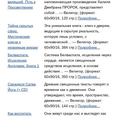
видящей. Путь к
напоминающая произведение Халиля
Просветлению
Джебрана ПРОРОК, представляет
собой… — Велигор, (формат:
60x90/16, 120 стр.)
Подробнее...
Тайна скрытых
Эта уникальная книга - ключ к дверям,
сфер.
ведущим в скрытую реальность,
Мистические
которую лишь условно, с
ключи к
человеческой… — Велигор, (формат:
незримым мирам
60x90/16, 384 стр.)
Подробнее...
Белваспата.
Система Белваспата, исцеление через
Исцеление
сердце, является священным
Ангелами. Книга 1
средством исцеления, в основе
действия… — Велигор, (формат:
60x90/16, 350 стр.)
Подробнее...
Сарадеси Сатва
Древние священные тексты говорят о
Йога (+ CD)
времени как о движении. Они
утверждают, что время, пространство,
движение… — Велигор, (формат:
60x90/16, 144 стр.)
Подробнее...
Как воспитать
Они живут среди нас и выглядят как