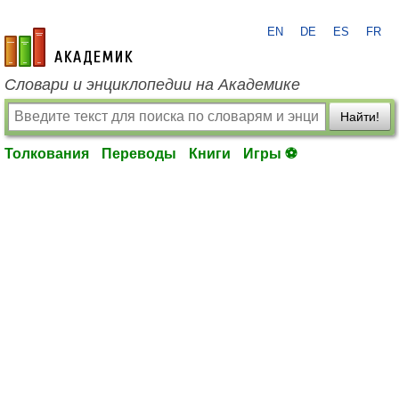
EN
DE
ES
FR
academic.ru
Словари и энциклопедии на Академике
Найти!
Толкования
Переводы
Книги
Игры ⚽