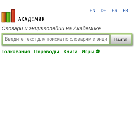
EN
DE
ES
FR
academic.ru
Словари и энциклопедии на Академике
Найти!
Толкования
Переводы
Книги
Игры ⚽