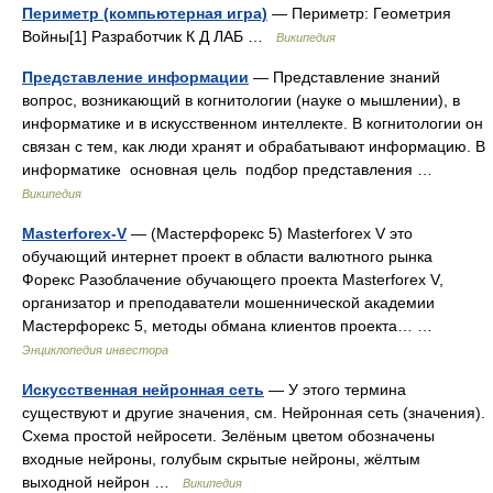
Периметр (компьютерная игра)
— Периметр: Геометрия
Войны[1] Разработчик К Д ЛАБ …
Википедия
Представление информации
— Представление знаний
вопрос, возникающий в когнитологии (науке о мышлении), в
информатике и в искусственном интеллекте. В когнитологии он
связан с тем, как люди хранят и обрабатывают информацию. В
информатике основная цель подбор представления …
Википедия
Masterforex-V
— (Мастерфорекс 5) Masterforex V это
обучающий интернет проект в области валютного рынка
Форекс Разоблачение обучающего проекта Masterforex V,
организатор и преподаватели мошеннической академии
Мастерфорекс 5, методы обмана клиентов проекта… …
Энциклопедия инвестора
Искусственная нейронная сеть
— У этого термина
существуют и другие значения, см. Нейронная сеть (значения).
Схема простой нейросети. Зелёным цветом обозначены
входные нейроны, голубым скрытые нейроны, жёлтым
выходной нейрон …
Википедия