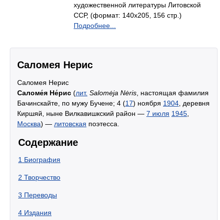
художественной литературы Литовской
ССР, (формат: 140x205, 156 стр.)
Подробнее...
Саломея Нерис
Саломея Нерис
Саломе́я Не́рис
(
лит.
Salomėja Nėris
, настоящая фамилия
Бачинскайте, по мужу Бучене; 4 (
17
) ноября
1904
, деревня
Киршяй, ныне Вилкавишкский район —
7 июля
1945
,
Москва
) —
литовская
поэтесса.
Содержание
1
Биография
2
Творчество
3
Переводы
4
Издания