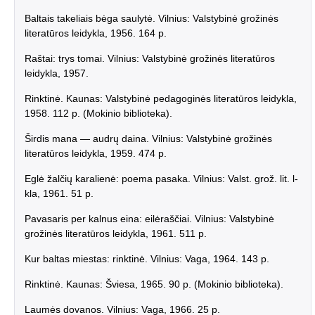
Baltais takeliais bėga saulytė. Vilnius: Valstybinė grožinės
literatūros leidykla, 1956. 164 p.
Raštai: trys tomai. Vilnius: Valstybinė grožinės literatūros
leidykla, 1957.
Rinktinė. Kaunas: Valstybinė pedagoginės literatūros leidykla,
1958. 112 p. (Mokinio biblioteka).
Širdis mana — audrų daina. Vilnius: Valstybinė grožinės
literatūros leidykla, 1959. 474 p.
Eglė žalčių karalienė: poema pasaka. Vilnius: Valst. grož. lit. l-
kla, 1961. 51 p.
Pavasaris per kalnus eina: eilėraščiai. Vilnius: Valstybinė
grožinės literatūros leidykla, 1961. 511 p.
Kur baltas miestas: rinktinė. Vilnius: Vaga, 1964. 143 p.
Rinktinė. Kaunas: Šviesa, 1965. 90 p. (Mokinio biblioteka).
Laumės dovanos. Vilnius: Vaga, 1966. 25 p.