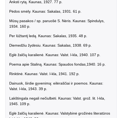
Anksti rytą. Kaunas, 1927. 77 p.
Pėdos smėly. Kaunas: Sakalas, 1931. 61 p.
Mūsų pasakos / sp. paruošė S. Nėris. Kaunas: Spindulys,
1934. 160 p.
Per lūžtantį ledą. Kaunas: Sakalas, 1935. 48 p.
Diemedžiu žydėsiu. Kaunas: Sakalas, 1938. 69 p.
Eglė žalčių karalienė. Kaunas: Valst. l-kla, 1940. 107 p.
Poema apie Staliną. Kaunas: Spaudos fondas,1940. 16 p.
Rinktinė. Kaunas: Valst. l-kla, 1941. 192 p.
Dainuok, širdie gyvenimą: eilėraščiai ir poemos. Kaunas:
Valst. l-kla, 1943. 39 p.
Lakštingala negali nečiulbėti. Kaunas: Valst. grož. lit. l-kla,
1945. 109 p.
Eglė žalčių karalienė. Kaunas: Valstybinė grožinės literatūros