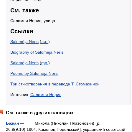
См. также
Саломеи Нерис, улица
Ссылки
Salomėja Nėris
(
лит.
)
Biography of Salomeja Neris
Salomėja Nėris
(
фр.
)
Poems by Salomėja Neris
Три стихотворения в переводе Т. Стомахиной
Источник:
Саломея Нерис
См. также в других словарях:
Бажан
— Микола (Николай Платонович) (p.
26.9(9.10).1904, Каменец Подольский], украинский советский