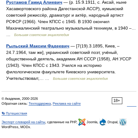
Рустамов Гамид Алиевич
— (р. 15.9.1911, с. Аксай, ныне
Хасавюртовского района Дагестанской АССР), кумыкский
советский режиссёр, драматург и актёр, народный артист
РСФСР (1966). Член КПСС с 1945. В 1930 окончил
Махачкалинский театрально музыкальный техникум, в 1940 ‒…
…
Большая советская энциклопедия
Рыльский Максим Фадеевич
— [7(19).3.1895, Киев, ‒
24.7.1964, там же], украинский советский поэт, учёный,
общественный деятель, академик АН СССР (1958), АН УССР
(1943). Член КПСС с 1943. Учился на историко
филологическом факультете Киевского университета.
Учительствовал;… …
Большая советская энциклопедия
© Академик, 2000-2026
18+
Обратная связь:
Техподдержка
,
Реклама на сайте
👣 Путешествия
Экспорт словарей на сайты
, сделанные на PHP,
Joomla,
Drupal,
WordPress, MODx.