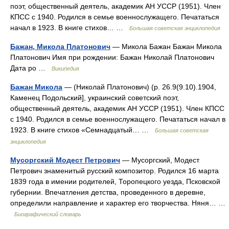
поэт, общественный деятель, академик АН УССР (1951). Член
КПСС с 1940. Родился в семье военнослужащего. Печататься
начал в 1923. В книге стихов… …
Большая советская энциклопедия
Бажан, Микола Платонович
— Микола Бажан Бажан Микола
Платонович Имя при рождении: Бажан Николай Платонович
Дата ро …
Википедия
Бажан Микола
— (Николай Платонович) (p. 26.9(9.10).1904,
Каменец Подольский], украинский советский поэт,
общественный деятель, академик АН УССР (1951). Член КПСС
с 1940. Родился в семье военнослужащего. Печататься начал в
1923. В книге стихов «Семнадцатый… …
Большая советская
энциклопедия
Мусоргский Модест Петрович
— Мусоргский, Модест
Петрович знаменитый русский композитор. Родился 16 марта
1839 года в имении родителей, Торопецкого уезда, Псковской
губернии. Впечатления детства, проведенного в деревне,
определили направление и характер его творчества. Няня… …
Биографический словарь