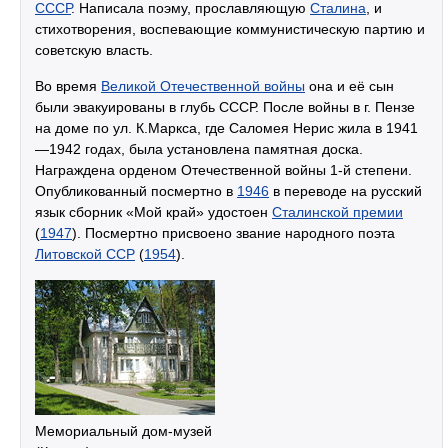
СССР
. Написала поэму, прославляющую
Сталина
, и
стихотворения, воспевающие коммунистическую партию и
советскую власть.
Во время
Великой Отечественной войны
она и её сын
были эвакуированы в глубь СССР. После войны в г. Пензе
на доме по ул. К.Маркса, где Саломея Нерис жила в 1941
—1942 годах, была установлена памятная доска.
Награждена орденом Отечественной войны 1-й степени.
Опубликованный посмертно в
1946
в переводе на русский
язык сборник «Мой край» удостоен
Сталинской премии
(
1947
). Посмертно присвоено звание народного поэта
Литовской ССР
(
1954
).
Мемориальный дом-музей