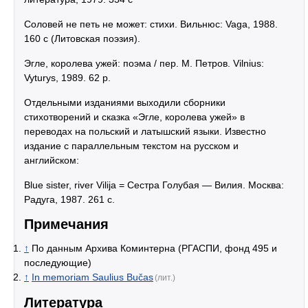
Соловей не петь не может: стихи. Вильнюс: Vaga, 1988.
160 с (Литовская поэзия).
Эгле, королева ужей: поэма / пер. M. Петров. Vilnius:
Vyturys, 1989. 62 p.
Отдельными изданиями выходили сборники
стихотворений и сказка «Эгле, королева ужей» в
переводах на польский и латышский языки. Известно
издание с параллельным текстом на русском и
английском:
Blue sister, river Vilija = Сестра Голубая — Вилия. Москва:
Радуга, 1987. 261 c.
Примечания
↑
По данным Архива Коминтерна (РГАСПИ, фонд 495 и
последующие)
↑
In memoriam Saulius Bučas
(лит.)
Литература