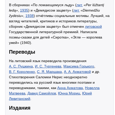
В сборниках «По ломающемуся льду» (
лит.
«Per lūžtantį
ledą»
,
1935
) и «Демядисом зацвету» (
лит.
«Diemedžiu
žydėsiu»
,
1938
) отчётливы социальные мотивы. Лучший, на
взгляд читателей, критиков и историков литературы,
сборник «Демядисом зацвету» был отмечен
литовской
Государственной литературной премией. Написала
поэмы-сказки для детей «Сиротка», «Эгле — королева
ужей» (1940).
Переводы
На литовский язык переводила произведения
А. С. Пушкина
,
И. С. Тургенева
,
Максима Горького
,
В. Г. Короленко
,
С. Я. Маршака
,
А. А. Ахматовой
и др.
Стихотворения Саломеи Нерис неоднократно
переводились на русский язык многими поэтами и
переводчиками, такими, как
Анна Ахматова
,
Новелла
Матвеева
,
Давид Самойлов
,
Юнна Мориц
,
Юрий
Левитанский
.
Издания