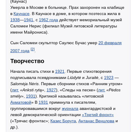
(Каунас)
Умерла в Москве в больнице. Прах захоронен на клабище
в
Каунасе
. В Каунасе в доме, в котором поэтесса жила в
1938
—
1941
, с
1962 года
действует мемориальный музей
Саломеи Нерис (филиал Музей литовской литературы
имени Майрониса).
Сын Саломеи скульптор Саулюс Бучас умер
20 февраля
[2]
2007 года
.
Творчество
Начала писать стихи в
1921
. Первые стихотворения
подписывала псевдонимами
Liūdytė
и
Juraitė
, с
1923
—
Salomėja Nėris
. Первые сборники стихов «Ранним утром»
(
лит.
«Anksti rytą»
,
1927
), «Следы на песке» (
лит.
«Pėdos
smėly»
,
1931
). Критикой называлась «литовской
Ахматовой
» В
1931
примкнула к писателям,
группировавшимся вокруг
журнала
авангардистской и
левой демократической ориентации
«Третий фронт»
(«Трячас фронтас»;
Казис Борута
,
Антанас Венцлова
и
др.).