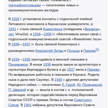
издания литовских сказок, сблизилась с
третьефронтовцами
— писателями левых и
прокоммунистических взглядов.
В
1928
г. установила контакты с подпольной ячейкой
Литовского комсомола в Каунасском университете, в
1931
г. стала связной
Коминтерна
(псевдоним «
Вирвича
»,
лит.
Virvyčia
), в
1934
—
1936
гг. обеспечивала канал связи с
подпольной коммунистической газетой «Жямайтиёс теса».
В
1936
—
1937
гг. была связной Коминтерна с
[1]
руководителями
Компартий Литвы
и
Польши
в
Париже
.
В
1934
—
1936
преподавала в женской гимназии в
Паневежисе
. В конце
1936
вышла замуж за архитектора и
скульптора Бернардаса Бучаса и до
1937
жила в
Париже
.
По возвращении работала в гимназии в Каунасе. Родила
сына и дала имя Саулиус. В
1940
с другими депутатами
Народного сейма — писателями
Л. Гирой
,
Ю. Палецкисом
,
П. Цвиркой
и др. — вошла в состав
т. н.
полномочной
делегации, которая ходатайствовала перед Верховным
Советом СССР о приеме Литвы в состав
Советского
Союза
. В
1941
избрана депутатом Верховного Совета