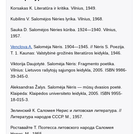
Korsakas K. Literatūra ir kritika. Vilnius, 1949.
Kubilins V. Salomėjos Nėries lyrika. Vilnius, 1968.
Sauka D. Salomėjos Nėries kūriba. 1924—1940. Vilnius,
1957.
Venclova A.
Salomėja Nėris. 1904—1945. // Nėris S. Poezija.
T. 1. Kaunas: Valstybinė grožinės literatūros leidykla, 1946.
Viktorija Daujotytė. Salomėja Nėris: Fragmento poetika.
Vilnius: Lietuvos rašytojų sąjungos leidykla, 2005. ISBN 9986-
39-345-0.
Aleksandras Žalys. Salomėja Nėris — mūsų dvasios poetė.
Klaipėda: Klaipėdos universiteto leidykla, 2005. ISBN 9955-
18-015-3.
Зелинский К. Саломея Нерис и литовская литература. //
Литература народов СССР. М., 1957.
Роставайте Т. Поэтесса литовского народа Саломея
Нерис. М., 1955.