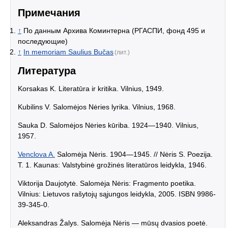
Примечания
↑
По данным Архива Коминтерна (РГАСПИ, фонд 495 и
последующие)
↑
In memoriam Saulius Bučas
(лит.)
Литература
Korsakas K. Literatūra ir kritika. Vilnius, 1949.
Kubilins V. Salomėjos Nėries lyrika. Vilnius, 1968.
Sauka D. Salomėjos Nėries kūriba. 1924—1940. Vilnius,
1957.
Venclova A.
Salomėja Nėris. 1904—1945. // Nėris S. Poezija.
T. 1. Kaunas: Valstybinė grožinės literatūros leidykla, 1946.
Viktorija Daujotytė. Salomėja Nėris: Fragmento poetika.
Vilnius: Lietuvos rašytojų sąjungos leidykla, 2005. ISBN 9986-
39-345-0.
Aleksandras Žalys. Salomėja Nėris — mūsų dvasios poetė.