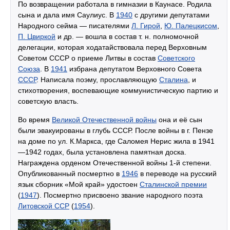
По возвращении работала в гимназии в Каунасе. Родила
сына и дала имя Саулиус. В
1940
с другими депутатами
Народного сейма — писателями
Л. Гирой
,
Ю. Палецкисом
,
П. Цвиркой
и др. — вошла в состав
т. н.
полномочной
делегации, которая ходатайствовала перед Верховным
Советом СССР о приеме Литвы в состав
Советского
Союза
. В
1941
избрана депутатом Верховного Совета
СССР
. Написала поэму, прославляющую
Сталина
, и
стихотворения, воспевающие коммунистическую партию и
советскую власть.
Во время
Великой Отечественной войны
она и её сын
были эвакуированы в глубь СССР. После войны в г. Пензе
на доме по ул. К.Маркса, где Саломея Нерис жила в 1941
—1942 годах, была установлена памятная доска.
Награждена орденом Отечественной войны 1-й степени.
Опубликованный посмертно в
1946
в переводе на русский
язык сборник «Мой край» удостоен
Сталинской премии
(
1947
). Посмертно присвоено звание народного поэта
Литовской ССР
(
1954
).