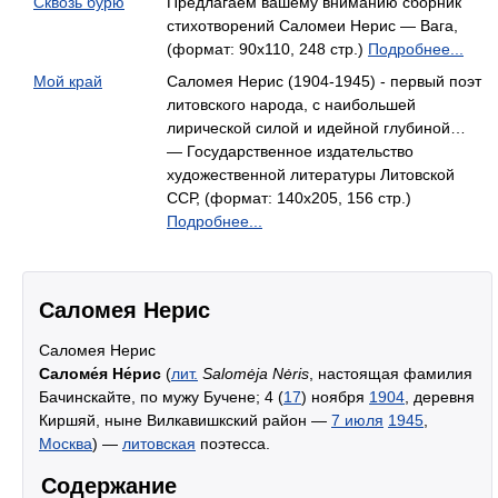
Сквозь бурю
Предлагаем вашему вниманию сборник
стихотворений Саломеи Нерис — Вага,
(формат: 90x110, 248 стр.)
Подробнее...
Мой край
Саломея Нерис (1904-1945) - первый поэт
литовского народа, с наибольшей
лирической силой и идейной глубиной…
— Государственное издательство
художественной литературы Литовской
ССР, (формат: 140x205, 156 стр.)
Подробнее...
Саломея Нерис
Саломея Нерис
Саломе́я Не́рис
(
лит.
Salomėja Nėris
, настоящая фамилия
Бачинскайте, по мужу Бучене; 4 (
17
) ноября
1904
, деревня
Киршяй, ныне Вилкавишкский район —
7 июля
1945
,
Москва
) —
литовская
поэтесса.
Содержание