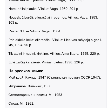
Mama! Kur tu?: poema. Vilnius: Vaga, 1980. 38 p.
Nemunėliai plauks. Vilnius: Vaga, 1980. 201 p.
Negesk, žiburėli: eilėraščiai ir poemos. Vilnius: Vaga, 1983.
103 p.
Raštai: 3 t. — Vilnius: Vaga , 1984.
Prie didelio kelio: eilėraščiai. Vilnius: Lietuvos rašytojų s-gos l-
kla, 1994. 96 p.
Tik ateini ir nueini: rinktinė. Vilnius: Alma littera, 1995. 220 p.
Eglė žalčių karalienė. Vilnius: Lietus, 1998. 126 p.
На русском языке
Мой край. Каунас, 1947 (Сталинская премия СССР 1947).
Избранное. Вильнюс, 1950.
Стихотворения и поэмы. М., 1953
Стихи. М., 1961.