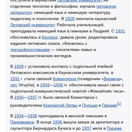
поступила в каунасский
Литовский университет
на
отделение теологии и философии; изучала
литовскую
литературу
, немецкий язык и немецкую литературу,
педагогику и психологию. В
1928
окончила каунасский
Литовский университет
. Работала учительницей,
преподавала немецкий язык в гимназии в Лаздияй. С
1931
обосновалась в
Каунасе
; давала уроки, редактировала
издания литовских сказок, сблизилась с
третьефронтовцами
— писателями левых и
прокоммунистических взглядов.
В
1928
г. установила контакты с подпольной ячейкой
Литовского комсомола в Каунасском университете, в
1931
г. стала связной
Коминтерна
(псевдоним «
Вирвича
»,
лит.
Virvyčia
), в
1934
—
1936
гг. обеспечивала канал связи с
подпольной коммунистической газетой «Жямайтиёс теса».
В
1936
—
1937
гг. была связной Коминтерна с
[1]
руководителями
Компартий Литвы
и
Польши
в
Париже
.
В
1934
—
1936
преподавала в женской гимназии в
Паневежисе
. В конце
1936
вышла замуж за архитектора и
скульптора Бернардаса Бучаса и до
1937
жила в
Париже
.