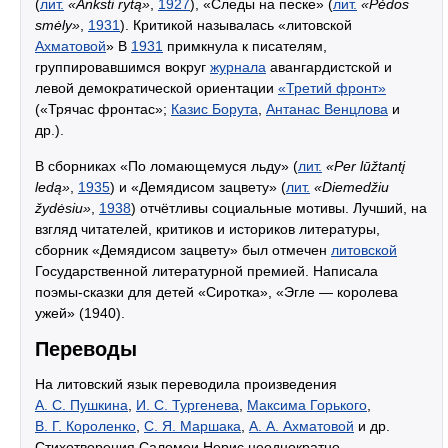
(
лит.
«Anksti rytą»
,
1927
), «Следы на песке» (
лит.
«Pėdos
smėly»
,
1931
). Критикой называлась «литовской
Ахматовой
» В
1931
примкнула к писателям,
группировавшимся вокруг
журнала
авангардистской и
левой демократической ориентации
«Третий фронт»
(«Трячас фронтас»;
Казис Борута
,
Антанас Венцлова
и
др.).
В сборниках «По ломающемуся льду» (
лит.
«Per lūžtantį
ledą»
,
1935
) и «Демядисом зацвету» (
лит.
«Diemedžiu
žydėsiu»
,
1938
) отчётливы социальные мотивы. Лучший, на
взгляд читателей, критиков и историков литературы,
сборник «Демядисом зацвету» был отмечен
литовской
Государственной литературной премией. Написала
поэмы-сказки для детей «Сиротка», «Эгле — королева
ужей» (1940).
Переводы
На литовский язык переводила произведения
А. С. Пушкина
,
И. С. Тургенева
,
Максима Горького
,
В. Г. Короленко
,
С. Я. Маршака
,
А. А. Ахматовой
и др.
Стихотворения Саломеи Нерис неоднократно