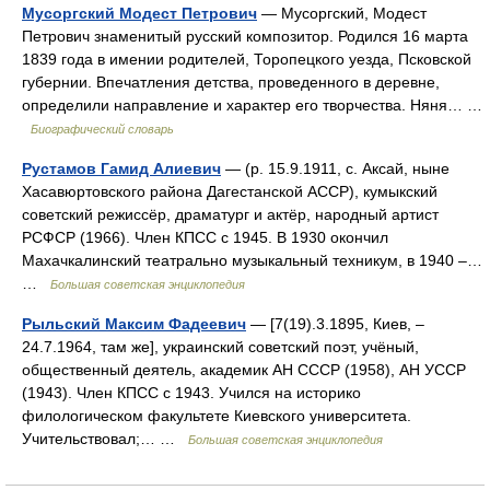
Мусоргский Модест Петрович
— Мусоргский, Модест
Петрович знаменитый русский композитор. Родился 16 марта
1839 года в имении родителей, Торопецкого уезда, Псковской
губернии. Впечатления детства, проведенного в деревне,
определили направление и характер его творчества. Няня… …
Биографический словарь
Рустамов Гамид Алиевич
— (р. 15.9.1911, с. Аксай, ныне
Хасавюртовского района Дагестанской АССР), кумыкский
советский режиссёр, драматург и актёр, народный артист
РСФСР (1966). Член КПСС с 1945. В 1930 окончил
Махачкалинский театрально музыкальный техникум, в 1940 ‒…
…
Большая советская энциклопедия
Рыльский Максим Фадеевич
— [7(19).3.1895, Киев, ‒
24.7.1964, там же], украинский советский поэт, учёный,
общественный деятель, академик АН СССР (1958), АН УССР
(1943). Член КПСС с 1943. Учился на историко
филологическом факультете Киевского университета.
Учительствовал;… …
Большая советская энциклопедия