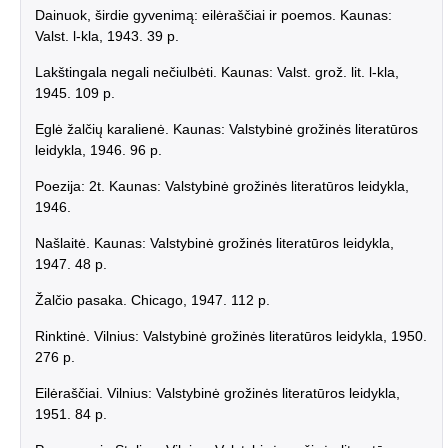
Dainuok, širdie gyvenimą: eilėraščiai ir poemos. Kaunas:
Valst. l-kla, 1943. 39 p.
Lakštingala negali nečiulbėti. Kaunas: Valst. grož. lit. l-kla,
1945. 109 p.
Eglė žalčių karalienė. Kaunas: Valstybinė grožinės literatūros
leidykla, 1946. 96 p.
Poezija: 2t. Kaunas: Valstybinė grožinės literatūros leidykla,
1946.
Našlaitė. Kaunas: Valstybinė grožinės literatūros leidykla,
1947. 48 p.
Žalčio pasaka. Chicago, 1947. 112 p.
Rinktinė. Vilnius: Valstybinė grožinės literatūros leidykla, 1950.
276 p.
Eilėraščiai. Vilnius: Valstybinė grožinės literatūros leidykla,
1951. 84 p.