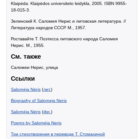
Klaipėda: Klaipėdos universiteto leidykla, 2005. ISBN 9955-
18-015-3.
Зелинский К. Саломея Нерис и литовская литература. //
Литература народов СССР. М., 1957.
Роставайте Т. Поэтесса литовского народа Саломея
Нерис. М., 1955.
См. также
Саломеи Нерис, улица
Ссылки
Salomėja Nėris
(
лит.
)
Biography of Salomeja Neris
Salomėja Nėris
(
фр.
)
Poems by Salomėja Neris
Три стихотворения в переводе Т. Стомахиной