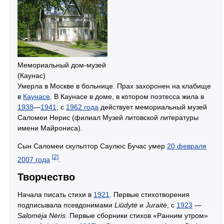
Мемориальный дом-музей
(Каунас)
Умерла в Москве в больнице. Прах захоронен на клабище
в
Каунасе
. В Каунасе в доме, в котором поэтесса жила в
1938
—
1941
, с
1962 года
действует мемориальный музей
Саломеи Нерис (филиал Музей литовской литературы
имени Майрониса).
Сын Саломеи скульптор Саулюс Бучас умер
20 февраля
[2]
2007 года
.
Творчество
Начала писать стихи в
1921
. Первые стихотворения
подписывала псевдонимами
Liūdytė
и
Juraitė
, с
1923
—
Salomėja Nėris
. Первые сборники стихов «Ранним утром»