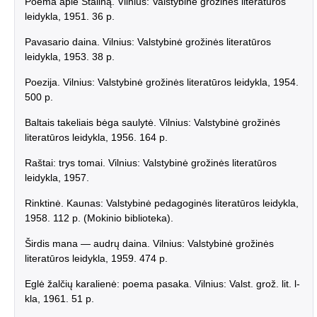
Poema apie Staliną. Vilnius: Valstybinė grožinės literatūros
leidykla, 1951. 36 p.
Pavasario daina. Vilnius: Valstybinė grožinės literatūros
leidykla, 1953. 38 p.
Poezija. Vilnius: Valstybinė grožinės literatūros leidykla, 1954.
500 p.
Baltais takeliais bėga saulytė. Vilnius: Valstybinė grožinės
literatūros leidykla, 1956. 164 p.
Raštai: trys tomai. Vilnius: Valstybinė grožinės literatūros
leidykla, 1957.
Rinktinė. Kaunas: Valstybinė pedagoginės literatūros leidykla,
1958. 112 p. (Mokinio biblioteka).
Širdis mana — audrų daina. Vilnius: Valstybinė grožinės
literatūros leidykla, 1959. 474 p.
Eglė žalčių karalienė: poema pasaka. Vilnius: Valst. grož. lit. l-
kla, 1961. 51 p.