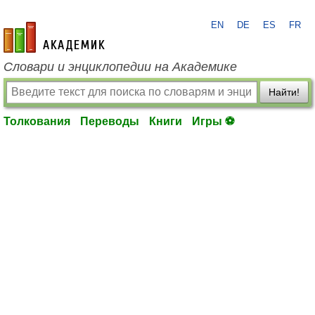
EN
DE
ES
FR
academic.ru
Словари и энциклопедии на Академике
Найти!
Толкования
Переводы
Книги
Игры ⚽