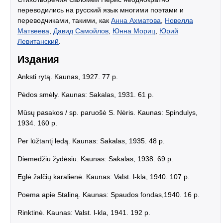
переводились на русский язык многими поэтами и
переводчиками, такими, как
Анна Ахматова
,
Новелла
Матвеева
,
Давид Самойлов
,
Юнна Мориц
,
Юрий
Левитанский
.
Издания
Anksti rytą. Kaunas, 1927. 77 p.
Pėdos smėly. Kaunas: Sakalas, 1931. 61 p.
Mūsų pasakos / sp. paruošė S. Nėris. Kaunas: Spindulys,
1934. 160 p.
Per lūžtantį ledą. Kaunas: Sakalas, 1935. 48 p.
Diemedžiu žydėsiu. Kaunas: Sakalas, 1938. 69 p.
Eglė žalčių karalienė. Kaunas: Valst. l-kla, 1940. 107 p.
Poema apie Staliną. Kaunas: Spaudos fondas,1940. 16 p.
Rinktinė. Kaunas: Valst. l-kla, 1941. 192 p.