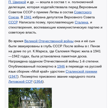
П. Цвиркой
и др. — вошла в состав
т. н.
полномочной
делегации, которая ходатайствовала перед Верховным
Советом СССР о приеме Литвы в состав
Советского
Союза
. В
1941
избрана депутатом Верховного Совета
СССР
. Написала поэму, прославляющую
Сталина
, и
стихотворения, воспевающие коммунистическую партию и
советскую власть.
Во время
Великой Отечественной войны
она и её сын
были эвакуированы в глубь СССР. После войны в г. Пензе
на доме по ул. К.Маркса, где Саломея Нерис жила в 1941
—1942 годах, была установлена памятная доска.
Награждена орденом Отечественной войны 1-й степени.
Опубликованный посмертно в
1946
в переводе на русский
язык сборник «Мой край» удостоен
Сталинской премии
(
1947
). Посмертно присвоено звание народного поэта
Литовской ССР
(
1954
).