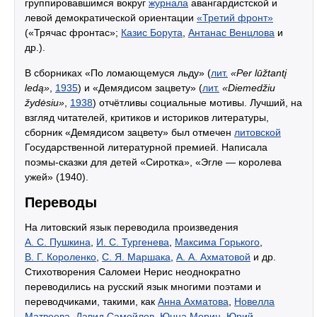
группировавшимся вокруг
журнала
авангардистской и
левой демократической ориентации
«Третий фронт»
(«Трячас фронтас»;
Казис Борута
,
Антанас Венцлова
и
др.).
В сборниках «По ломающемуся льду» (
лит.
«Per lūžtantį
ledą»
,
1935
) и «Демядисом зацвету» (
лит.
«Diemedžiu
žydėsiu»
,
1938
) отчётливы социальные мотивы. Лучший, на
взгляд читателей, критиков и историков литературы,
сборник «Демядисом зацвету» был отмечен
литовской
Государственной литературной премией. Написала
поэмы-сказки для детей «Сиротка», «Эгле — королева
ужей» (1940).
Переводы
На литовский язык переводила произведения
А. С. Пушкина
,
И. С. Тургенева
,
Максима Горького
,
В. Г. Короленко
,
С. Я. Маршака
,
А. А. Ахматовой
и др.
Стихотворения Саломеи Нерис неоднократно
переводились на русский язык многими поэтами и
переводчиками, такими, как
Анна Ахматова
,
Новелла
Матвеева
,
Давид Самойлов
,
Юнна Мориц
,
Юрий