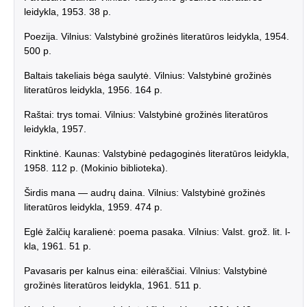
leidykla, 1953. 38 p.
Poezija. Vilnius: Valstybinė grožinės literatūros leidykla, 1954.
500 p.
Baltais takeliais bėga saulytė. Vilnius: Valstybinė grožinės
literatūros leidykla, 1956. 164 p.
Raštai: trys tomai. Vilnius: Valstybinė grožinės literatūros
leidykla, 1957.
Rinktinė. Kaunas: Valstybinė pedagoginės literatūros leidykla,
1958. 112 p. (Mokinio biblioteka).
Širdis mana — audrų daina. Vilnius: Valstybinė grožinės
literatūros leidykla, 1959. 474 p.
Eglė žalčių karalienė: poema pasaka. Vilnius: Valst. grož. lit. l-
kla, 1961. 51 p.
Pavasaris per kalnus eina: eilėraščiai. Vilnius: Valstybinė
grožinės literatūros leidykla, 1961. 511 p.