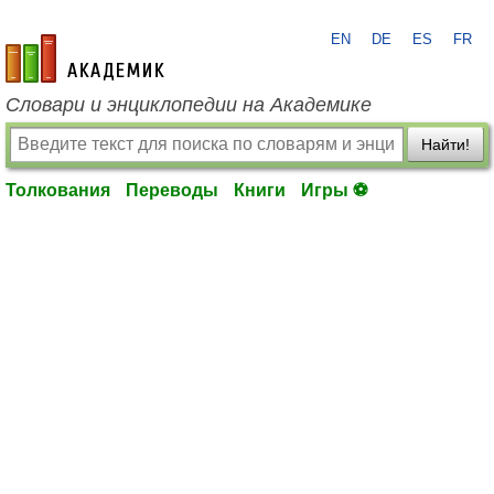
EN
DE
ES
FR
academic.ru
Словари и энциклопедии на Академике
Найти!
Толкования
Переводы
Книги
Игры ⚽