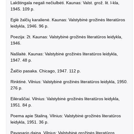
Lakštingala negali nečiulbėti. Kaunas: Valst. grož. lit. l-kla,
1945. 109 p.
Eglė žalčių karalienė. Kaunas: Valstybinė grožinės literatūros
leidykla, 1946. 96 p.
Poezija: 2t. Kaunas: Valstybinė grožinės literatūros leidykla,
1946.
Našlaitė. Kaunas: Valstybinė grožinės literatūros leidykla,
1947. 48 p.
Žalčio pasaka. Chicago, 1947. 112 p.
Rinktinė. Vilnius: Valstybinė grožinės literatūros leidykla, 1950.
276 p.
Eilėraščiai. Vilnius: Valstybinė grožinės literatūros leidykla,
1951. 84 p.
Poema apie Staliną. Vilnius: Valstybinė grožinės literatūros
leidykla, 1951. 36 p.
Pavasario daina. Vilnius: Valstybinė grožinės literatūros