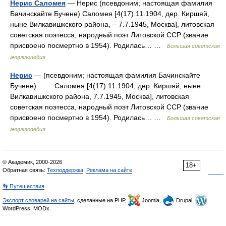
Нерис Саломея
— Нерис (псевдоним; настоящая фамилия
Бачинскайте Бучене) Саломея [4(17).11.1904, дер. Киршяй,
ныне Вилкавишкского района, ‒ 7.7.1945, Москва], литовская
советская поэтесса, народный поэт Литовской ССР (звание
присвоено посмертно в 1954). Родилась… …
Большая советская
энциклопедия
Нерис
— (псевдоним; настоящая фамилия Бачинскайте
Бучене) Саломея [4(17).11.1904, дер. Киршяй, ныне
Вилкавишкского района, 7.7.1945, Москва], литовская
советская поэтесса, народный поэт Литовской ССР (звание
присвоено посмертно в 1954). Родилась… …
Большая советская
энциклопедия
© Академик, 2000-2026
18+
Обратная связь:
Техподдержка
,
Реклама на сайте
👣 Путешествия
Экспорт словарей на сайты
, сделанные на PHP,
Joomla,
Drupal,
WordPress, MODx.