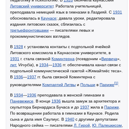
педагогику и психологию. В
1928
окончила каунасский
Литовский университет
. Работала учительницей,
преподавала немецкий язык в гимназии в Лаздияй. С
1931
обосновалась в
Каунасе
; давала уроки, редактировала
издания литовских сказок, сблизилась с
третьефронтовцами
— писателями левых и
прокоммунистических взглядов.
В
1928
г. установила контакты с подпольной ячейкой
Литовского комсомола в Каунасском университете, в
1931
г. стала связной
Коминтерна
(псевдоним «
Вирвича
»,
лит.
Virvyčia
), в
1934
—
1936
гг. обеспечивала канал связи с
подпольной коммунистической газетой «Жямайтиёс теса».
В
1936
—
1937
гг. была связной Коминтерна с
[1]
руководителями
Компартий Литвы
и
Польши
в
Париже
.
В
1934
—
1936
преподавала в женской гимназии в
Паневежисе
. В конце
1936
вышла замуж за архитектора и
скульптора Бернардаса Бучаса и до
1937
жила в
Париже
.
По возвращении работала в гимназии в Каунасе. Родила
сына и дала имя Саулиус. В
1940
с другими депутатами
Народного сейма — писателями
Л. Гирой
,
Ю. Палецкисом
,