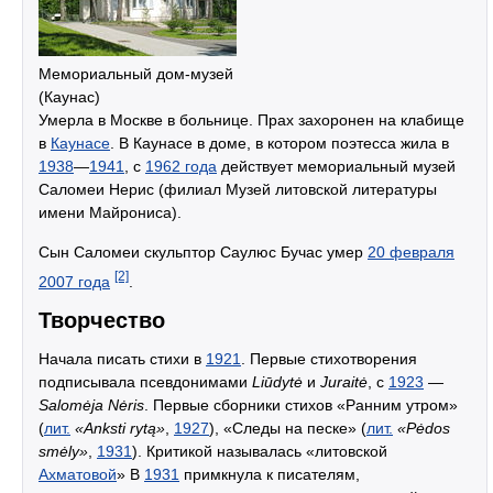
Мемориальный дом-музей
(Каунас)
Умерла в Москве в больнице. Прах захоронен на клабище
в
Каунасе
. В Каунасе в доме, в котором поэтесса жила в
1938
—
1941
, с
1962 года
действует мемориальный музей
Саломеи Нерис (филиал Музей литовской литературы
имени Майрониса).
Сын Саломеи скульптор Саулюс Бучас умер
20 февраля
[2]
2007 года
.
Творчество
Начала писать стихи в
1921
. Первые стихотворения
подписывала псевдонимами
Liūdytė
и
Juraitė
, с
1923
—
Salomėja Nėris
. Первые сборники стихов «Ранним утром»
(
лит.
«Anksti rytą»
,
1927
), «Следы на песке» (
лит.
«Pėdos
smėly»
,
1931
). Критикой называлась «литовской
Ахматовой
» В
1931
примкнула к писателям,