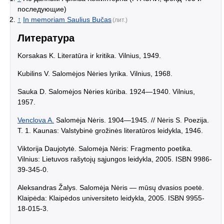
последующие)
↑
In memoriam Saulius Bučas
(лит.)
Литература
Korsakas K. Literatūra ir kritika. Vilnius, 1949.
Kubilins V. Salomėjos Nėries lyrika. Vilnius, 1968.
Sauka D. Salomėjos Nėries kūriba. 1924—1940. Vilnius,
1957.
Venclova A.
Salomėja Nėris. 1904—1945. // Nėris S. Poezija.
T. 1. Kaunas: Valstybinė grožinės literatūros leidykla, 1946.
Viktorija Daujotytė. Salomėja Nėris: Fragmento poetika.
Vilnius: Lietuvos rašytojų sąjungos leidykla, 2005. ISBN 9986-
39-345-0.
Aleksandras Žalys. Salomėja Nėris — mūsų dvasios poetė.
Klaipėda: Klaipėdos universiteto leidykla, 2005. ISBN 9955-
18-015-3.