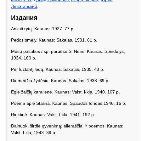
Левитанский
.
Издания
Anksti rytą. Kaunas, 1927. 77 p.
Pėdos smėly. Kaunas: Sakalas, 1931. 61 p.
Mūsų pasakos / sp. paruošė S. Nėris. Kaunas: Spindulys,
1934. 160 p.
Per lūžtantį ledą. Kaunas: Sakalas, 1935. 48 p.
Diemedžiu žydėsiu. Kaunas: Sakalas, 1938. 69 p.
Eglė žalčių karalienė. Kaunas: Valst. l-kla, 1940. 107 p.
Poema apie Staliną. Kaunas: Spaudos fondas,1940. 16 p.
Rinktinė. Kaunas: Valst. l-kla, 1941. 192 p.
Dainuok, širdie gyvenimą: eilėraščiai ir poemos. Kaunas:
Valst. l-kla, 1943. 39 p.