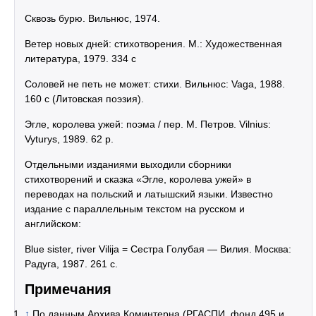
Сквозь бурю. Вильнюс, 1974.
Ветер новых дней: стихотворения. М.: Художественная
литература, 1979. 334 с
Соловей не петь не может: стихи. Вильнюс: Vaga, 1988.
160 с (Литовская поэзия).
Эгле, королева ужей: поэма / пер. M. Петров. Vilnius:
Vyturys, 1989. 62 p.
Отдельными изданиями выходили сборники
стихотворений и сказка «Эгле, королева ужей» в
переводах на польский и латышский языки. Известно
издание с параллельным текстом на русском и
английском:
Blue sister, river Vilija = Сестра Голубая — Вилия. Москва:
Радуга, 1987. 261 c.
Примечания
↑
По данным Архива Коминтерна (РГАСПИ, фонд 495 и