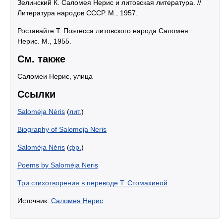
Зелинский К. Саломея Нерис и литовская литература. //
Литература народов СССР. М., 1957.
Роставайте Т. Поэтесса литовского народа Саломея
Нерис. М., 1955.
См. также
Саломеи Нерис, улица
Ссылки
Salomėja Nėris
(
лит.
)
Biography of Salomeja Neris
Salomėja Nėris
(
фр.
)
Poems by Salomėja Neris
Три стихотворения в переводе Т. Стомахиной
Источник:
Саломея Нерис