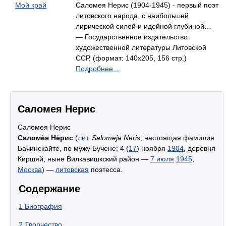
Мой край
Саломея Нерис (1904-1945) - первый поэт
литовского народа, с наибольшей
лирической силой и идейной глубиной…
— Государственное издательство
художественной литературы Литовской
ССР, (формат: 140x205, 156 стр.)
Подробнее...
Саломея Нерис
Саломея Нерис
Саломе́я Не́рис
(
лит.
Salomėja Nėris
, настоящая фамилия
Бачинскайте, по мужу Бучене; 4 (
17
) ноября
1904
, деревня
Киршяй, ныне Вилкавишкский район —
7 июля
1945
,
Москва
) —
литовская
поэтесса.
Содержание
1
Биография
2
Творчество