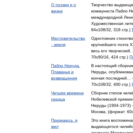
О поэзии и о
Творчество выдающег
жизни
коммуниста Пабло Н
международной Лен
Художественная лите
84x108/32, 318 стр.)
Местожительство
Однотомник стихотв
- земля
крупнейшего поэта X
весь его творческий
70x90/16, 424 стр.)
П
Пабло Неруда.
В настоящий сборник
Плаванья и
Неруды, опубликован
возвращения
кончая последней… 
70x108/32, 400 стр.)
Четыре времени
Сборник стихов чили
сердца
Нобелевской премии 
Неруды (1904-1973) 
Москва, (формат: 60x
Признаюсь: я
Это книга воспомина
жил
выдающегося чилийс
лауреата Междунар