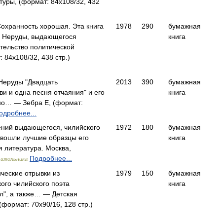
туры, (формат: 84x108/32, 432
Сохранность хорошая. Эта книга
1978
290
бумажная
 Неруды, выдающегося
книга
тельство политической
 84x108/32, 438 стр.)
Неруды "Двадцать
2013
390
бумажная
ви и одна песня отчаяния" и его
книга
но… — Зебра Е, (формат:
одробнее...
ений выдающегося, чилийского
1972
180
бумажная
 вошли лучшие образцы его
книга
 литература. Москва,
Подробнее...
 школьника
ические отрывки из
1979
150
бумажная
ого чилийского поэта
книга
ил", а также… — Детская
(формат: 70x90/16, 128 стр.)