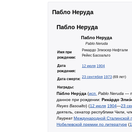
Пабло Неруда
Пабло Неруда
Пабло Неруда
Pablo Neruda
Рикардо Элиэсер Нефтали
Имя при
Рейес Басоальто
рождении:
Дата
12 июля
1904
рождения:
23 сентября
1973
(69 лет)
Дата смерти:
Награды:
Па́бло Неру́да
(
исп.
Pablo Neruda
— п
данное при рождении:
Рика́рдо Элиэ́
Reyes Basoalto
) (
12 июля
1904
—
23 се
деятель, сенатор республики Чили, ч
Лауреат
Международной Сталинской 
Нобелевской премии по литературе
(
1