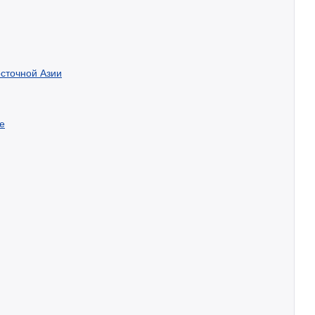
сточной Азии
е