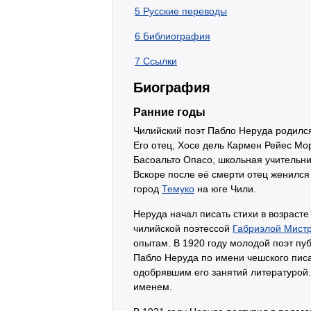
5
Русские переводы
6
Библиография
7
Ссылки
Биография
Ранние годы
Чилийский поэт Пабло Неруда родился
Его отец, Хосе дель Кармен Рейес М
Басоальто Опасо, школьная учительни
Вскоре после её смерти отец женился
город
Темуко
на юге Чили.
Неруда начал писать стихи в возрасте
чилийской поэтессой
Габриэлой Мист
опытам. В 1920 году молодой поэт пуб
Пабло Неруда по имени чешского писа
одобрявшим его занятий литературой
именем.