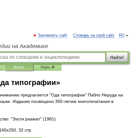
Запомнить сайт
Словарь на свой сайт
RU
едии на Академике
Найти!
Книги
Игры ⚽
Ода типографии»
ниманию предлагается "Ода типографии" Пабло Неруда на
языке. Издание посвящено 350-летию книгопечатания в
ство: "Ээсти раамат"
(1981)
160x250, 32 стр.