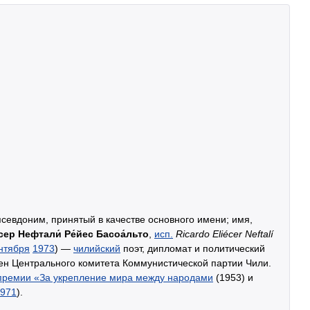
севдоним, принятый в качестве основного имени; имя,
сер Нефтали́ Ре́йес Басоа́льто
,
исп.
Ricardo Eliécer Neftalí
нтября
1973
) —
чилийский
поэт, дипломат и политический
лен Центрального комитета Коммунистической партии Чили.
премии «За укрепление мира между народами
(1953) и
971
).