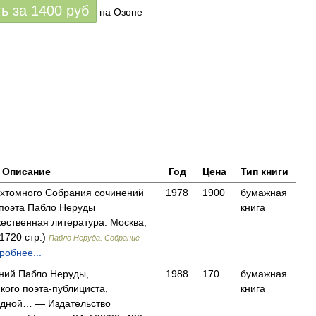
ть за
1400
руб
на Озоне
Описание
Год
Цена
Тип книги
ехтомного Собрания сочинений
1978
1900
бумажная
 поэта Пабло Неруды
книга
ственная литература. Москва,
1720 стр.)
Пабло Неруда. Собрание
робнее...
ний Пабло Неруды,
1988
170
бумажная
ого поэта-публициста,
книга
одной… — Издательство