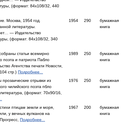
туры, (формат: 84x108/32, 440
е. Москва, 1954 год.
1954
290
бумажная
анной литературы.
книга
лет… — Издательство
уры, (формат: 84x108/32, 340
собраны статьи всемирно
1989
250
бумажная
о поэта и патриота Пабло
книга
тво Агентства печати Новости,
104 стр.)
Подробнее...
ы прозаические отрывки из
1976
250
бумажная
ого чилийского поэта пбло
книга
итература, (формат: 70x90/16,
.
 стихи птицам земли и моря,
1967
200
бумажная
ли, у вечных вулканов на
книга
 Прогресс,
Подробнее...