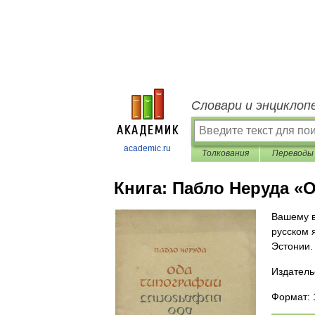
Словари и энциклоп
academic.ru
Толкования
Переводы
Книга:
Пабло Неруда «
Вашему в
русском 
Эстонии.
Издатель
Формат: 