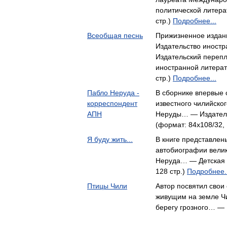
политической литера
стр.)
Подробнее...
Всеобщая песнь
Прижизненное издани
Издательство иностр
Издательский переп
иностранной литерат
стр.)
Подробнее...
Пабло Неруда -
В сборнике впервые 
корреспондент
известного чилийског
АПН
Неруды… — Издательс
(формат: 84x108/32, 
Я буду жить...
В книге представлен
автобиографии велик
Неруда… — Детская л
128 стр.)
Подробнее..
Птицы Чили
Автор посвятил свои
живущим на земле Чи
берегу грозного… —