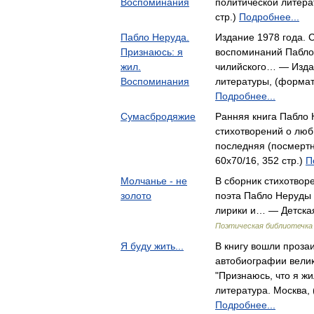
Воспоминания
политической литера
стр.)
Подробнее...
Пабло Неруда.
Издание 1978 года. 
Признаюсь: я
воспоминаний Пабло
жил.
чилийского… — Изда
Воспоминания
литературы, (формат:
Подробнее...
Сумасбродяжие
Ранняя книга Пабло 
стихотворений о люб
последняя (посмерт
60x70/16, 352 стр.)
П
Молчанье - не
В сборник стихотвор
золото
поэта Пабло Неруды
лирики и… — Детская
Поэтическая библиотечка
Я буду жить...
В книгу вошли проза
автобиографии велик
"Признаюсь, что я ж
литература. Москва, 
Подробнее...