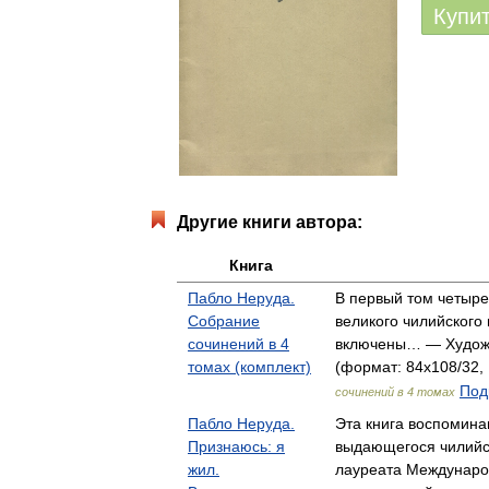
Купи
Другие книги автора:
Книга
Пабло Неруда.
В первый том четыр
Собрание
великого чилийского
сочинений в 4
включены… — Художе
томах (комплект)
(формат: 84x108/32, 
Под
сочинений в 4 томах
Пабло Неруда.
Эта книга воспомина
Признаюсь: я
выдающегося чилийск
жил.
лауреата Междунар