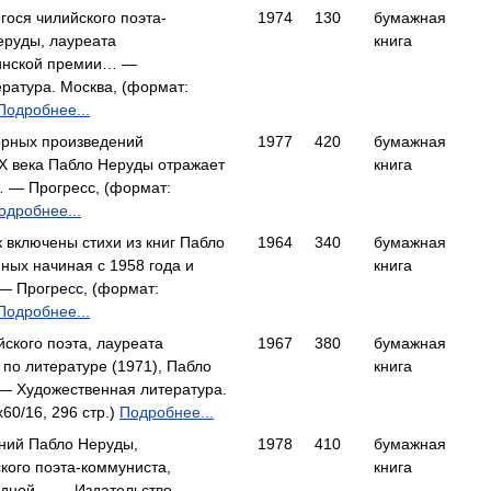
ося чилийского поэта-
1974
130
бумажная
еруды, лауреата
книга
инской премии… —
ратура. Москва, (формат:
Подробнее...
орных произведений
1977
420
бумажная
X века Пабло Неруды отражает
книга
… — Прогресс, (формат:
одробнее...
 включены стихи из книг Пабло
1964
340
бумажная
ных начиная с 1958 года и
книга
— Прогресс, (формат:
Подробнее...
йского поэта, лауреата
1967
380
бумажная
по литературе (1971), Пабло
книга
— Художественная литература.
60/16, 296 стр.)
Подробнее...
ний Пабло Неруды,
1978
410
бумажная
кого поэта-коммуниста,
книга
одной… — Издательство