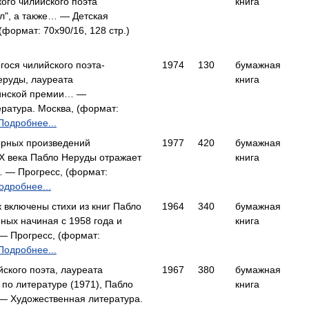
ого чилийского поэта
книга
ил", а также… — Детская
(формат: 70x90/16, 128 стр.)
ося чилийского поэта-
1974
130
бумажная
еруды, лауреата
книга
инской премии… —
ратура. Москва, (формат:
Подробнее...
орных произведений
1977
420
бумажная
X века Пабло Неруды отражает
книга
… — Прогресс, (формат:
одробнее...
 включены стихи из книг Пабло
1964
340
бумажная
ных начиная с 1958 года и
книга
— Прогресс, (формат:
Подробнее...
йского поэта, лауреата
1967
380
бумажная
по литературе (1971), Пабло
книга
— Художественная литература.