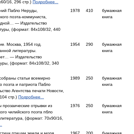
60/16, 296 стр.)
Подробнее...
ний Пабло Неруды,
1978
410
бумажная
кого поэта-коммуниста,
книга
одной… — Издательство
туры, (формат: 84x108/32, 440
е. Москва, 1954 год.
1954
290
бумажная
анной литературы.
книга
лет… — Издательство
уры, (формат: 84x108/32, 340
собраны статьи всемирно
1989
250
бумажная
о поэта и патриота Пабло
книга
тво Агентства печати Новости,
104 стр.)
Подробнее...
ы прозаические отрывки из
1976
250
бумажная
ого чилийского поэта пбло
книга
итература, (формат: 70x90/16,
.
 стихи птицам земли и моря,
1967
200
бумажная