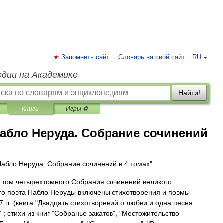
Запомнить сайт
Словарь на свой сайт
RU
едии на Академике
Найти!
Книги
Игры ⚽
абло Неруда. Собрание сочинений
Пабло Неруда. Собрание сочинений в 4 томах"
 том четырехтомного Собрания сочинений великого
го поэта Пабло Неруды включены стихотворения и поэмы
7 гг. (книга "Двадцать стихотворений о любви и одна песня
 ; стихи из книг "Собранье закатов", "Местожительство -