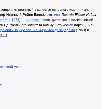
севдоним, принятый в качестве основного имени; имя,
сер Нефтали́ Ре́йес Басоа́льто
,
исп.
Ricardo Eliécer Neftalí
нтября
1973
) —
чилийский
поэт, дипломат и политический
лен Центрального комитета Коммунистической партии Чили.
премии «За укрепление мира между народами
(1953) и
971
).
сточной Азии
е