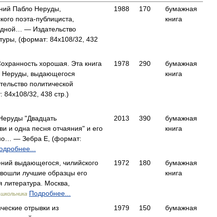
ний Пабло Неруды,
1988
170
бумажная
ого поэта-публициста,
книга
одной… — Издательство
туры, (формат: 84x108/32, 432
Сохранность хорошая. Эта книга
1978
290
бумажная
 Неруды, выдающегося
книга
тельство политической
 84x108/32, 438 стр.)
Неруды "Двадцать
2013
390
бумажная
ви и одна песня отчаяния" и его
книга
но… — Зебра Е, (формат:
одробнее...
ений выдающегося, чилийского
1972
180
бумажная
 вошли лучшие образцы его
книга
 литература. Москва,
Подробнее...
 школьника
ические отрывки из
1979
150
бумажная