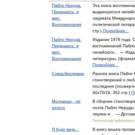
Пабло Неруда.
Эта книга воспомина
Признаюсь: я
выдающегося чилийск
жил.
лауреата Междунар
Воспоминания
политической литера
стр.)
Подробнее...
Пабло Неруда.
Издание 1978 года. 
Признаюсь: я
воспоминаний Пабло
жил.
чилийского… — Изда
Воспоминания
литературы, (формат:
Подробнее...
Сумасбродяжие
Ранняя книга Пабло 
стихотворений о люб
последняя (посмерт
60x70/16, 352 стр.)
П
Молчанье - не
В сборник стихотвор
золото
поэта Пабло Неруды
лирики и… — Детская
Поэтическая библиотечка
Я буду жить...
В книгу вошли проза