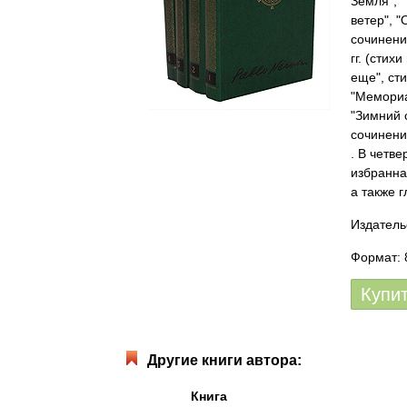
Земля", 
ветер", 
сочинени
гг. (стих
еще", ст
"Мемориа
"Зимний 
сочинени
. В четв
избранна
а также 
Издатель
Формат: 
Купи
Другие книги автора:
Книга