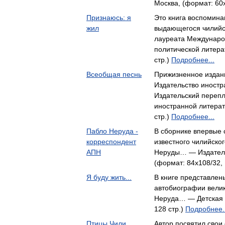
Москва, (формат: 60x
Признаюсь: я
Это книга воспомина
жил
выдающегося чилийс
лауреата Междунар
политической литера
стр.)
Подробнее...
Всеобщая песнь
Прижизненное издани
Издательство иностр
Издательский переп
иностранной литерат
стр.)
Подробнее...
Пабло Неруда -
В сборнике впервые 
корреспондент
известного чилийског
АПН
Неруды… — Издательс
(формат: 84x108/32, 
Я буду жить...
В книге представлен
автобиографии велик
Неруда… — Детская л
128 стр.)
Подробнее..
Птицы Чили
Автор посвятил свои