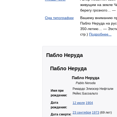
живущим на земле Чи
берегу грозного… —
Ода типографии
Вашему вниманию пр
Пабло Неруда на рус
350-летию… — Ээсти 
стр.)
Подробнее...
Пабло Неруда
Пабло Неруда
Пабло Неруда
Pablo Neruda
Рикардо Элиэсер Нефтали
Имя при
Рейес Басоальто
рождении:
Дата
12 июля
1904
рождения:
23 сентября
1973
(69 лет)
Дата смерти: