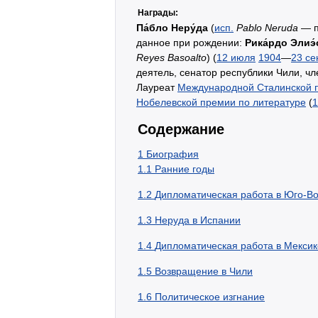
Награды:
Па́бло Неру́да
(
исп.
Pablo Neruda
— п
данное при рождении:
Рика́рдо Элиэ́
Reyes Basoalto
) (
12 июля
1904
—
23 се
деятель, сенатор республики Чили, ч
Лауреат
Международной Сталинской 
Нобелевской премии по литературе
(
1
Содержание
1
Биография
1.1
Ранние годы
1.2
Дипломатическая работа в Юго-Во
1.3
Неруда в Испании
1.4
Дипломатическая работа в Мексик
1.5
Возвращение в Чили
1.6
Политическое изгнание