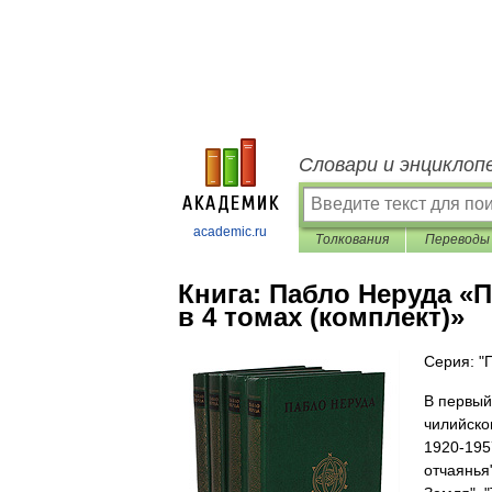
Словари и энциклоп
academic.ru
Толкования
Переводы
Книга:
Пабло Неруда «П
в 4 томах (комплект)»
Серия: "
В первый
чилийско
1920-195
отчаянья"