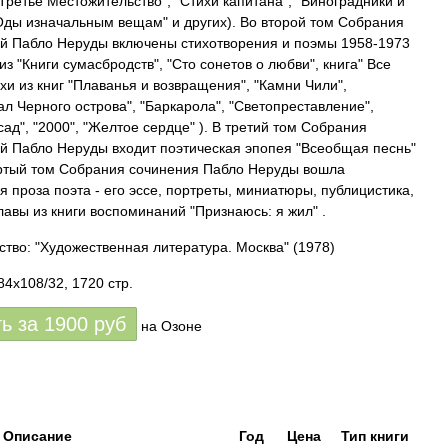
"Третье Местожительство", "Стихи капитана", "Виноградники и
"Оды изначальным вещам" и других). Во второй том Собрания
й Пабло Неруды включены стихотворения и поэмы 1958-1973
и из "Книги сумасбродств", "Сто сонетов о любви", книга" Все
ихи из книг "Плаванья и возвращения", "Камни Чили",
л Черного острова", "Баркарола", "Светопреставление",
сад", "2000", "Желтое сердце" ). В третий том Собрания
й Пабло Неруды входит поэтическая эпопея "Всеобщая песнь"
ертый том Собрания сочинения Пабло Неруды вошла
я проза поэта - его эссе, портреты, миниатюры, публицистика,
главы из книги воспоминаний "Признаюсь: я жил" .
ство: "Художественная литература. Москва"
(1978)
84x108/32, 1720 стр.
ть за
1900
руб
на Озоне
Описание
Год
Цена
Тип книги