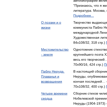
автобиографии велик
"Признаюсь, что я ж
литература. Москва, 
Подробнее...
О поэзии и о
Творчество выдающег
жизни
коммуниста Пабло Н
международной Лен
Художественная лите
84x108/32, 318 стр.)
Местожительство
Однотомник стихотв
- земля
крупнейшего поэта X
весь его творческий
70x90/16, 424 стр.)
П
Пабло Неруда.
В настоящий сборник
Плаванья и
Неруды, опубликован
возвращения
кончая последней… 
70x108/32, 400 стр.)
Четыре времени
Сборник стихов чили
сердца
Нобелевской премии 
Неруды (1904-1973) 