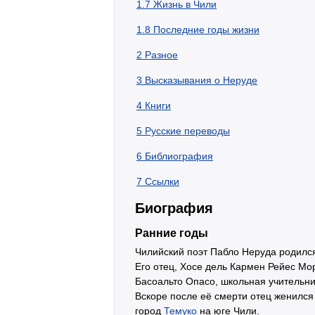
1.7
Жизнь в Чили
1.8
Последние годы жизни
2
Разное
3
Высказывания о Неруде
4
Книги
5
Русские переводы
6
Библиография
7
Ссылки
Биография
Ранние годы
Чилийский поэт Пабло Неруда родился
Его отец, Хосе дель Кармен Рейес М
Басоальто Опасо, школьная учительни
Вскоре после её смерти отец женился
город
Темуко
на юге Чили.