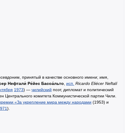
севдоним, принятый в качестве основного имени; имя,
сер Нефтали́ Ре́йес Басоа́льто
,
исп.
Ricardo Eliécer Neftalí
нтября
1973
) —
чилийский
поэт, дипломат и политический
лен Центрального комитета Коммунистической партии Чили.
премии «За укрепление мира между народами
(1953) и
971
).