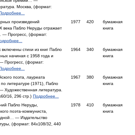
инской премии… —
ратура. Москва, (формат:
Подробнее...
орных произведений
1977
420
бумажная
X века Пабло Неруды отражает
книга
… — Прогресс, (формат:
одробнее...
 включены стихи из книг Пабло
1964
340
бумажная
ных начиная с 1958 года и
книга
— Прогресс, (формат:
Подробнее...
йского поэта, лауреата
1967
380
бумажная
по литературе (1971), Пабло
книга
— Художественная литература.
60/16, 296 стр.)
Подробнее...
ний Пабло Неруды,
1978
410
бумажная
кого поэта-коммуниста,
книга
одной… — Издательство
туры, (формат: 84x108/32, 440