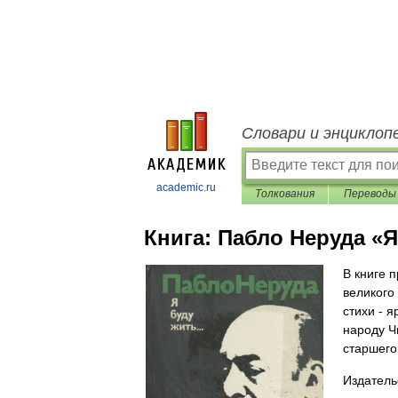
Словари и энциклоп
academic.ru
Толкования
Переводы
Книга:
Пабло Неруда «Я 
В книге 
великого
стихи - 
народу Ч
старшего
Издатель