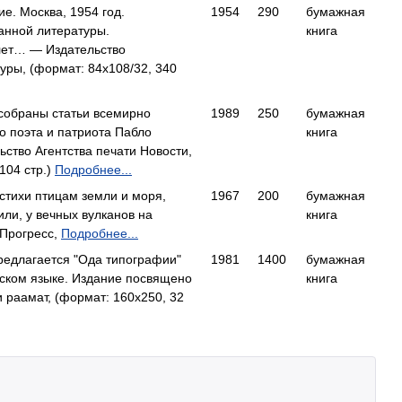
е. Москва, 1954 год.
1954
290
бумажная
анной литературы.
книга
лет… — Издательство
уры, (формат: 84x108/32, 340
собраны статьи всемирно
1989
250
бумажная
о поэта и патриота Пабло
книга
тво Агентства печати Новости,
104 стр.)
Подробнее...
 стихи птицам земли и моря,
1967
200
бумажная
ли, у вечных вулканов на
книга
 Прогресс,
Подробнее...
едлагается "Ода типографии"
1981
1400
бумажная
ском языке. Издание посвящено
книга
раамат, (формат: 160x250, 32