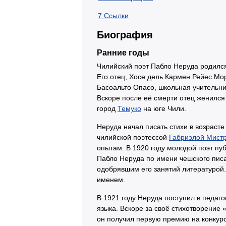
7
Ссылки
Биография
Ранние годы
Чилийский поэт Пабло Неруда родился
Его отец, Хосе дель Кармен Рейес М
Басоальто Опасо, школьная учительни
Вскоре после её смерти отец женился
город
Темуко
на юге Чили.
Неруда начал писать стихи в возрасте
чилийской поэтессой
Габриэлой Мист
опытам. В 1920 году молодой поэт пуб
Пабло Неруда по имени чешского писа
одобрявшим его занятий литературой
именем.
В 1921 году Неруда поступил в педаго
языка. Вскоре за своё стихотворение 
он получил первую премию на конкурс