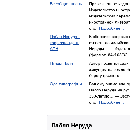
Всеобщая песнь
Прижизненное издани
Издательство иностр
Издательский переп
иностранной литерат
стр.)
Подробнее...
Пабло Неруда -
В сборнике впервые 
корреспондент
известного чилийског
АПН
Неруды… — Издательс
(формат: 84x108/32, 
Птицы Чили
Автор посвятил свои
живущим на земле Чи
берегу грозного… —
Ода типографии
Вашему вниманию пр
Пабло Неруда на рус
350-летию… — Ээсти 
стр.)
Подробнее...
Пабло Неруда