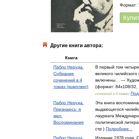
Формат: 7
Купи
Другие книги автора:
Книга
Пабло Неруда.
В первый том четыр
Собрание
великого чилийского
сочинений в 4
включены… — Художе
томах (комплект)
(формат: 84x108/32, 
Под
сочинений в 4 томах
Пабло Неруда.
Эта книга воспомина
Признаюсь: я
выдающегося чилийск
жил.
лауреата Междунар
Воспоминания
политической литера
стр.)
Подробнее...
Пабло Неруда.
Издание 1978 года. 