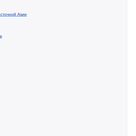
сточной Азии
е