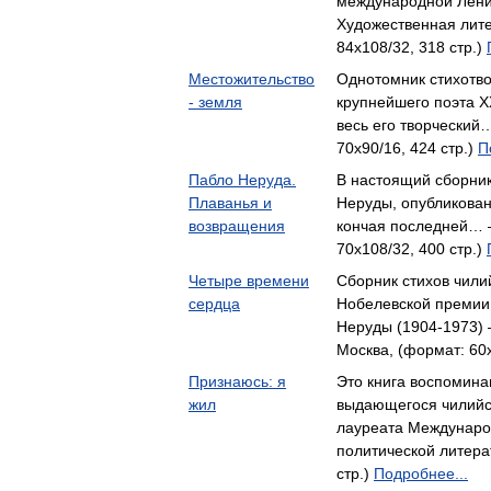
международной Лен
Художественная лите
84x108/32, 318 стр.)
Местожительство
Однотомник стихотв
- земля
крупнейшего поэта X
весь его творческий
70x90/16, 424 стр.)
П
Пабло Неруда.
В настоящий сборник
Плаванья и
Неруды, опубликован
возвращения
кончая последней… 
70x108/32, 400 стр.)
Четыре времени
Сборник стихов чили
сердца
Нобелевской премии 
Неруды (1904-1973) 
Москва, (формат: 60x
Признаюсь: я
Это книга воспомина
жил
выдающегося чилийс
лауреата Междунар
политической литера
стр.)
Подробнее...