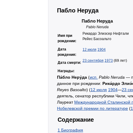
Пабло Неруда
Пабло Неруда
Pablo Neruda
Рикардо Элиэсер Нефтали
Имя при
Рейес Басоальто
рождении:
Дата
12 июля
1904
рождения:
23 сентября
1973
(69 лет)
Дата смерти:
Награды:
Па́бло Неру́да
(
исп.
Pablo Neruda
— п
данное при рождении:
Рика́рдо Элиэ́
Reyes Basoalto
) (
12 июля
1904
—
23 се
деятель, сенатор республики Чили, ч
Лауреат
Международной Сталинской 
Нобелевской премии по литературе
(
1
Содержание
1
Биография