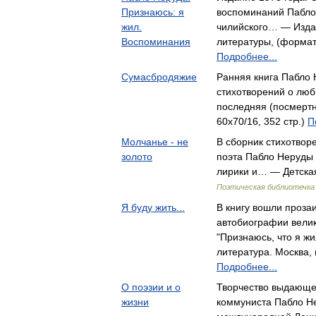
Признаюсь: я
воспоминаний Пабло
жил.
чилийского… — Изда
Воспоминания
литературы, (формат:
Подробнее...
Сумасбродяжие
Ранняя книга Пабло 
стихотворений о люб
последняя (посмерт
60x70/16, 352 стр.)
П
Молчанье - не
В сборник стихотвор
золото
поэта Пабло Неруды
лирики и… — Детская
Поэтическая библиотечка
Я буду жить...
В книгу вошли проза
автобиографии велик
"Признаюсь, что я ж
литература. Москва, 
Подробнее...
О поэзии и о
Творчество выдающег
жизни
коммуниста Пабло Н