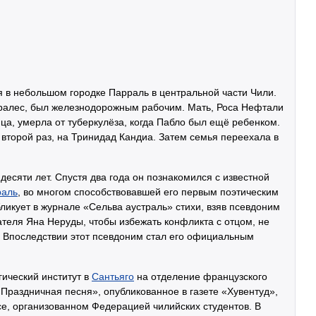
 в небольшом городке Парраль в центральной части Чили.
оралес, был железнодорожным рабочим. Мать, Роса Нефтали
ца, умерла от туберкулёза, когда Пабло был ещё ребенком.
 второй раз, на Тринидад Кандиа. Затем семья переехала в
 десяти лет. Спустя два года он познакомился с известной
раль
, во многом способствовавшей его первым поэтическим
ликует в журнале «Сельва аустраль» стихи, взяв псевдоним
теля Яна Неруды, чтобы избежать конфликта с отцом, не
. Впоследствии этот псевдоним стал его официальным
гический институт в
Сантьяго
на отделение французского
«Праздничная песня», опубликованное в газете «Хувентуд»,
е, организованном Федерацией чилийских студентов. В