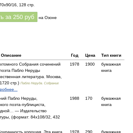
0x90/16, 128 стр.
ть за
250
руб
на Озоне
Описание
Год
Цена
Тип книги
ехтомного Собрания сочинений
1978
1900
бумажная
 поэта Пабло Неруды
книга
ственная литература. Москва,
1720 стр.)
Пабло Неруда. Собрание
робнее...
ний Пабло Неруды,
1988
170
бумажная
ого поэта-публициста,
книга
одной… — Издательство
туры, (формат: 84x108/32, 432
Сохранность хорошая. Эта книга
1978
290
бумажная