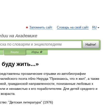
Запомнить сайт
Словарь на свой сайт
RU
едии на Академике
Найти!
Книги
Игры ⚽
буду жить...»
представлены прозаические отрывки из автобиографии
 чилийского поэта пбло Неруда "Признаюсь, что я жил", а также
яркой, гражданской направленности, понизанные любовью к
или и ненавистью к его поработителям. Для детей среднего и
 возраста.
ство: "Детская литература"
(1976)