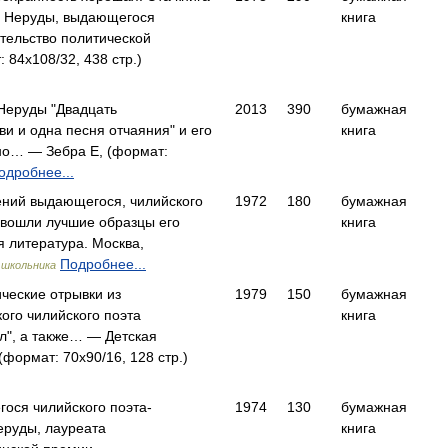
 Неруды, выдающегося
книга
тельство политической
 84x108/32, 438 стр.)
Неруды "Двадцать
2013
390
бумажная
ви и одна песня отчаяния" и его
книга
но… — Зебра Е, (формат:
одробнее...
ений выдающегося, чилийского
1972
180
бумажная
 вошли лучшие образцы его
книга
 литература. Москва,
Подробнее...
 школьника
ические отрывки из
1979
150
бумажная
ого чилийского поэта
книга
ил", а также… — Детская
(формат: 70x90/16, 128 стр.)
ося чилийского поэта-
1974
130
бумажная
еруды, лауреата
книга