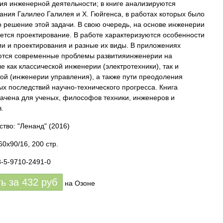
ия инженерной деятельности; в книге анализируются
ания Галилео Галилея и X. Гюйгенса, в работах которых было
 решение этой задачи. В свою очередь, на основе инженерии
ется проектирование. В работе характеризуются особенности
и и проектирования и разные их виды. В приложениях
тся современные проблемы развитияинженерии на
е как классической инженерии (электротехники), так и
ой (инженерии управления), а также пути преодоления
ых последствий научно-технического прогресса. Книга
ачена для ученых, философов техники, инженеров и
в.
ство: "Ленанд"
(2016)
0x90/16, 200 стр.
8-5-9710-2491-0
ть за
432
руб
на Озоне