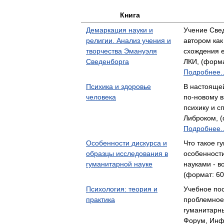
Книга
Демаркация науки и
Учение Све
религии. Анализ учения и
автором ка
творчества Эмануэля
схождения 
Сведенборга
ЛКИ, (форма
Подробнее..
Психика и здоровье
В настояще
человека
по-новому в
психику и с
Либроком, (
Подробнее..
Особенности дискурса и
Что такое г
образцы исследования в
особенности
гуманитарной науке
науками - в
(формат: 60
Психология: теория и
Учебное по
практика
проблемное
гуманитарн
Форум, Инфр