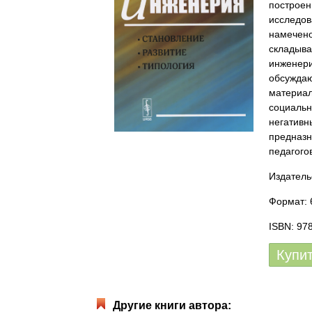
построен
исследов
намечено
складыва
инженери
обсуждаю
материал
социальн
негативн
предназн
педагого
Издатель
Формат: 6
ISBN: 97
Купи
Другие книги автора: