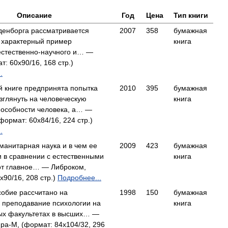
Описание
Год
Цена
Тип книги
денборга рассматривается
2007
358
бумажная
к характерный пример
книга
естественно-научного и… —
т: 60x90/16, 168 стр.)
.
й книге предпринята попытка
2010
395
бумажная
зглянуть на человеческую
книга
пособности человека, а… —
формат: 60x84/16, 224 стр.)
.
уманитарная наука и в чем ее
2009
423
бумажная
 в сравнении с естественными
книга
от главное… — Либроком,
x90/16, 208 стр.)
Подробнее...
собие рассчитано на
1998
150
бумажная
 преподавание психологии на
книга
ых факультетах в высших… —
а-М, (формат: 84x104/32, 296