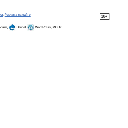
ка
,
Реклама на сайте
18+
omla,
Drupal,
WordPress, MODx.