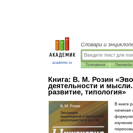
Словари и энциклоп
academic.ru
Толкования
Переводы
Книга:
В. М. Розин «Эв
деятельности и мысли.
развитие, типология»
В книге 
начиная 
формулир
изучение
переосмы