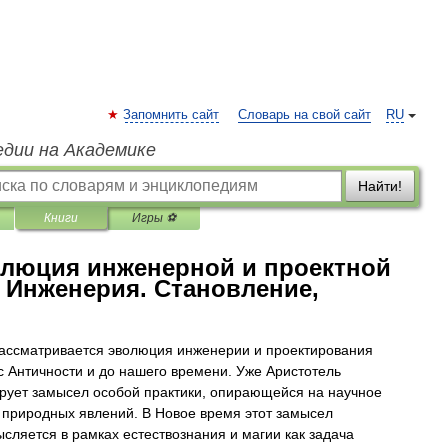
Запомнить сайт
Словарь на свой сайт
RU
едии на Академике
Найти!
Книги
Игры ⚽
олюция инженерной и проектной
 Инженерия. Становление,
рассматривается эволюция инженерии и проектирования
с Античности и до нашего времени. Уже Аристотель
ует замысел особой практики, опирающейся на научное
 природных явлений. В Новое время этот замысел
сляется в рамках естествознания и магии как задача