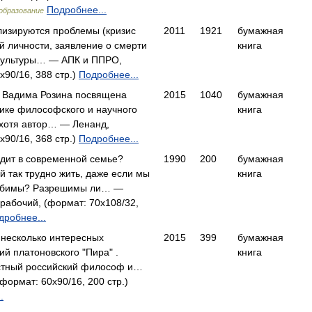
Подробнее...
образование
лизируются проблемы (кризис
2011
1921
бумажная
 личности, заявление о смерти
книга
 культуры… — АПК и ППРО,
x90/16, 388 стр.)
Подробнее...
а Вадима Розина посвящена
2015
1040
бумажная
ике философского и научного
книга
хотя автор… — Ленанд,
x90/16, 368 стр.)
Подробнее...
одит в современной семье?
1990
200
бумажная
й так трудно жить, даже если мы
книга
юбимы? Разрешимы ли… —
рабочий, (формат: 70x108/32,
дробнее...
 несколько интересных
2015
399
бумажная
ий платоновского "Пира" .
книга
естный российский философ и…
формат: 60x90/16, 200 стр.)
.