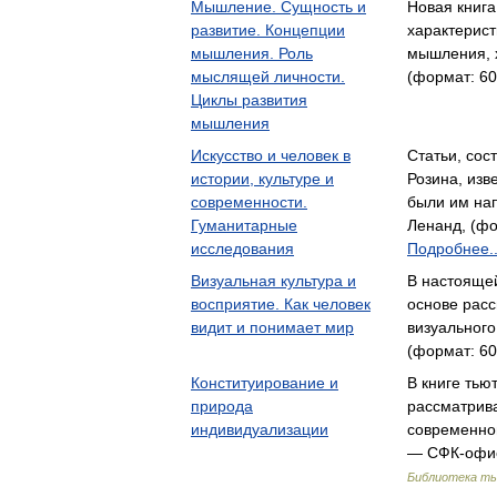
Мышление. Сущность и
Новая книг
развитие. Концепции
характерист
мышления. Роль
мышления, 
мыслящей личности.
(формат: 60
Циклы развития
мышления
Искусство и человек в
Статьи, со
истории, культуре и
Розина, изв
современности.
были им на
Гуманитарные
Ленанд, (фо
исследования
Подробнее..
Визуальная культура и
В настояще
восприятие. Как человек
основе рас
видит и понимает мир
визуального
(формат: 60
Конституирование и
В книге тью
природа
рассматрива
индивидуализации
современно
— СФК-офис,
Библиотека т