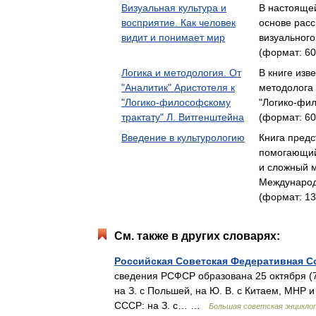
Визуальная культура и
В настояще
восприятие. Как человек
основе рас
видит и понимает мир
визуального
(формат: 60
Логика и методология. От
В книге изв
"Аналитик" Аристотеля к
методолога
"Логико-философскому
"Логико-фи
трактату" Л. Витгенштейна
(формат: 60
Введение в культурологию
Книга предс
помогающий
и сложный 
Международ
(формат: 13
См. также в других словарях:
Российская Советская Федеративная С
сведения РСФСР образована 25 октября (7 
на З. с Польшей, на Ю. В. с Китаем, МНР 
СССР: на З. с… …
Большая советская энцикло