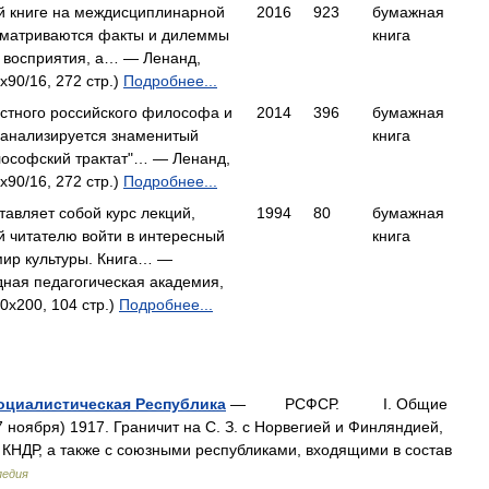
й книге на междисциплинарной
2016
923
бумажная
сматриваются факты и дилеммы
книга
 восприятия, а… — Ленанд,
x90/16, 272 стр.)
Подробнее...
естного российского философа и
2014
396
бумажная
 анализируется знаменитый
книга
лософский трактат"… — Ленанд,
x90/16, 272 стр.)
Подробнее...
тавляет собой курс лекций,
1994
80
бумажная
 читателю войти в интересный
книга
мир культуры. Книга… —
ная педагогическая академия,
0x200, 104 стр.)
Подробнее...
оциалистическая Республика
— РСФСР. I. Общие
ноября) 1917. Граничит на С. З. с Норвегией и Финляндией,
и КНДР, а также с союзными республиками, входящими в состав
педия