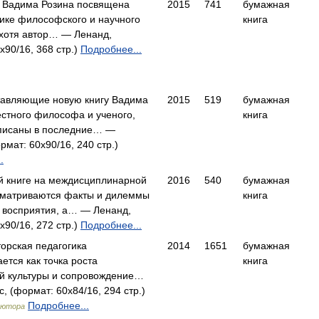
а Вадима Розина посвящена
2015
741
бумажная
ике философского и научного
книга
хотя автор… — Ленанд,
x90/16, 368 стр.)
Подробнее...
ставляющие новую книгу Вадима
2015
519
бумажная
естного философа и ученого,
книга
писаны в последние… —
рмат: 60x90/16, 240 стр.)
.
й книге на междисциплинарной
2016
540
бумажная
сматриваются факты и дилеммы
книга
 восприятия, а… — Ленанд,
x90/16, 272 стр.)
Подробнее...
торская педагогика
2014
1651
бумажная
ется как точка роста
книга
й культуры и сопровождение…
 (формат: 60x84/16, 294 стр.)
Подробнее...
ьютора