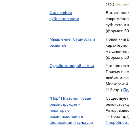
стр.)
Высшее 
Философия
В книге ана
субъективности
современной
субъекта и
(формат: 60
Мышление. Сущность и
Новая книг
развитие
характерист
мышления, 
(формат: 60
Судьба молодой семьи
Что происх
Почему в не
любим и л
Московский 
112 стр.)
По
"Пир" Платона. Новая
Существует
реконструкция и
реконструкц
некоторые
Автор, изв
реминисценции в
— Ленанд, (
философии и культуре
Подробнее..