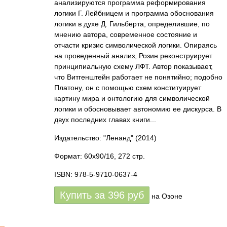
анализируются программа реформирования
логики Г. Лейбницем и программа обоснования
логики в духе Д. Гильберта, определившие, по
мнению автора, современное состояние и
отчасти кризис символической логики. Опираясь
на проведенный анализ, Розин реконструирует
принципиальную схему ЛФТ. Автор показывает,
что Витгенштейн работает не понятийно; подобно
Платону, он с помощью схем конституирует
картину мира и онтологию для символической
логики и обосновывает автономию ее дискурса. В
двух последних главах книги...
Издательство: "Ленанд"
(2014)
Формат: 60x90/16, 272 стр.
ISBN: 978-5-9710-0637-4
Купить за
396
руб
на Озоне