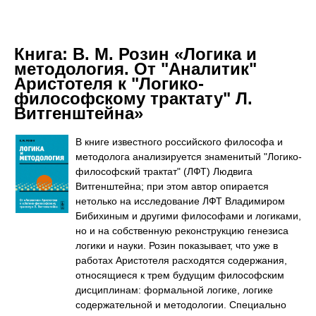
Книга:
В. М. Розин «Логика и
методология. От "Аналитик"
Аристотеля к "Логико-
философскому трактату" Л.
Витгенштейна»
В книге известного российского философа и
методолога анализируется знаменитый "Логико-
философский трактат" (ЛФТ) Людвига
Витгенштейна; при этом автор опирается
нетолько на исследование ЛФТ Владимиром
Бибихиным и другими философами и логиками,
но и на собственную реконструкцию генезиса
логики и науки. Розин показывает, что уже в
работах Аристотеля расходятся содержания,
относящиеся к трем будущим философским
дисциплинам: формальной логике, логике
содержательной и методологии. Специально