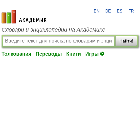
EN
DE
ES
FR
academic.ru
Словари и энциклопедии на Академике
Найти!
Толкования
Переводы
Книги
Игры ⚽