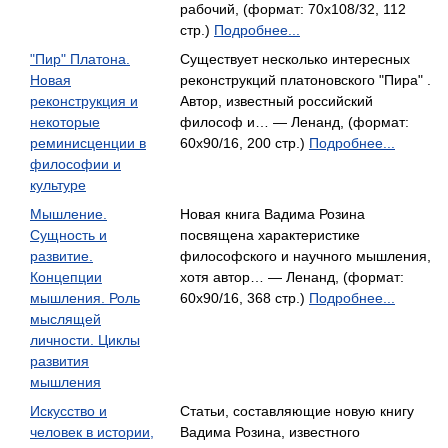
рабочий, (формат: 70x108/32, 112
стр.)
Подробнее...
"Пир" Платона.
Существует несколько интересных
Новая
реконструкций платоновского "Пира" .
реконструкция и
Автор, известный российский
некоторые
философ и… — Ленанд, (формат:
реминисценции в
60x90/16, 200 стр.)
Подробнее...
философии и
культуре
Мышление.
Новая книга Вадима Розина
Сущность и
посвящена характеристике
развитие.
философского и научного мышления,
Концепции
хотя автор… — Ленанд, (формат:
мышления. Роль
60x90/16, 368 стр.)
Подробнее...
мыслящей
личности. Циклы
развития
мышления
Искусство и
Статьи, составляющие новую книгу
человек в истории,
Вадима Розина, известного