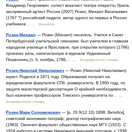
Владимир Георгиевич солист вокалист театра оперетты Урала,
заслуженный артист России (2007) Розин, Михаил Васильевич
(1767 ?) российский педагог, автор одного из первых в России
учебников… …
Википедия
Розин Михаил
— Розин (Михаил) писатель. Учился в Санкт
Петербургской учительской гимназии; был учителем в главном
народном училище в Ярославле, при открытии которого (1786)
произнес речь, напечатанную в журнале Уединенный
Пошехонец (ч. II, ноябрь, 1786,… …
Биографический словарь
Розин Николай Николаевич
— Розин (Николай Николаевич)
юрист. Родился в 1871 году. Образование получил на
юридическом факультете СПб. университета. В 1900 году, по
защите магистерской диссертации О крайней необходимости ,
был назначен профессором Томского университета по… …
Биографический словарь
Розин Марк Соломонович
— [р. 29.9(12.10).1898, Витебск],
советский экономико географ, доктор географических наук
(1963). Окончил факультет общественных наук МГУ (1923). С
1924 работал в системе Наркомата внешней торговли, с 1938