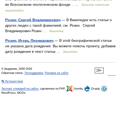
во Всесоюзном геологическом фонде… …
Большая советская
энциклопедия
Розин, Сергей Владимирович
— В Википедии есть статьи о
других людях с такой фамилией, см. Розин. Сергей
Владимирович Розин …
Википедия
Розин, Игорь Леонидович
— В этой биографической статье
не указана дата рождения. Вы можете помочь проекту, добавив
дату рождения в текст статьи …
Википедия
© Академик, 2000-2026
18+
Обратная связь:
Техподдержка
,
Реклама на сайте
👣 Путешествия
Экспорт словарей на сайты
, сделанные на PHP,
Joomla,
Drupal,
WordPress, MODx.