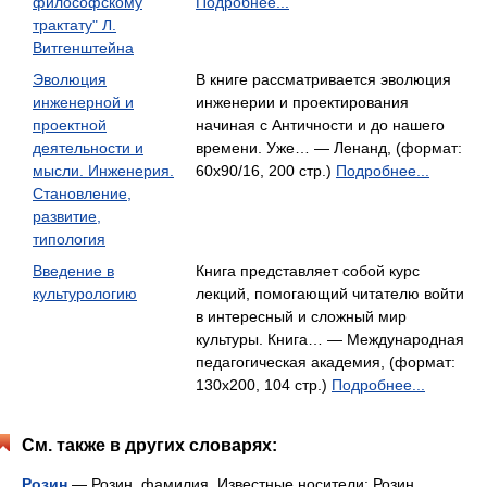
философскому
Подробнее...
трактату" Л.
Витгенштейна
Эволюция
В книге рассматривается эволюция
инженерной и
инженерии и проектирования
проектной
начиная с Античности и до нашего
деятельности и
времени. Уже… — Ленанд, (формат:
мысли. Инженерия.
60x90/16, 200 стр.)
Подробнее...
Становление,
развитие,
типология
Введение в
Книга представляет собой курс
культурологию
лекций, помогающий читателю войти
в интересный и сложный мир
культуры. Книга… — Международная
педагогическая академия, (формат:
130x200, 104 стр.)
Подробнее...
См. также в других словарях:
Розин
— Розин фамилия. Известные носители: Розин,