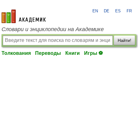
EN
DE
ES
FR
academic.ru
Словари и энциклопедии на Академике
Найти!
Толкования
Переводы
Книги
Игры ⚽