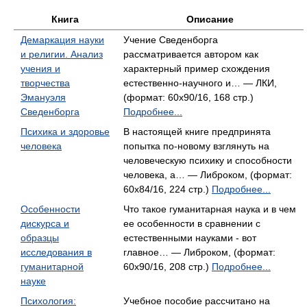
Книга
Описание
Демаркация науки
Учение Сведенборга
и религии. Анализ
рассматривается автором как
учения и
характерный пример схождения
творчества
естественно-научного и… — ЛКИ,
Эмануэля
(формат: 60x90/16, 168 стр.)
Сведенборга
Подробнее...
Психика и здоровье
В настоящей книге предпринята
человека
попытка по-новому взглянуть на
человеческую психику и способности
человека, а… — Либроком, (формат:
60x84/16, 224 стр.)
Подробнее...
Особенности
Что такое гуманитарная наука и в чем
дискурса и
ее особенности в сравнении с
образцы
естественными науками - вот
исследования в
главное… — Либроком, (формат:
гуманитарной
60x90/16, 208 стр.)
Подробнее...
науке
Психология:
Учебное пособие рассчитано на