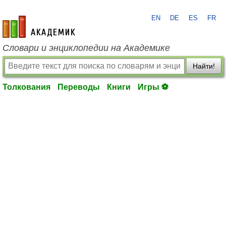
EN
DE
ES
FR
academic.ru
Словари и энциклопедии на Академике
Найти!
Толкования
Переводы
Книги
Игры ⚽