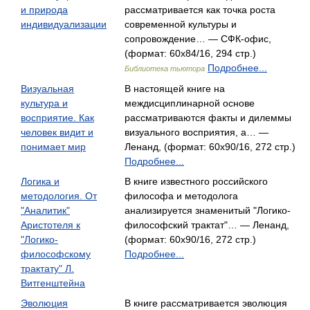
и природа
рассматривается как точка роста
индивидуализации
современной культуры и
сопровождение… — СФК-офис,
(формат: 60x84/16, 294 стр.)
Подробнее...
Библиотека тьютора
Визуальная
В настоящей книге на
культура и
междисциплинарной основе
восприятие. Как
рассматриваются факты и дилеммы
человек видит и
визуального восприятия, а… —
понимает мир
Ленанд, (формат: 60x90/16, 272 стр.)
Подробнее...
Логика и
В книге известного российского
методология. От
философа и методолога
"Аналитик"
анализируется знаменитый "Логико-
Аристотеля к
философский трактат"… — Ленанд,
"Логико-
(формат: 60x90/16, 272 стр.)
философскому
Подробнее...
трактату" Л.
Витгенштейна
Эволюция
В книге рассматривается эволюция