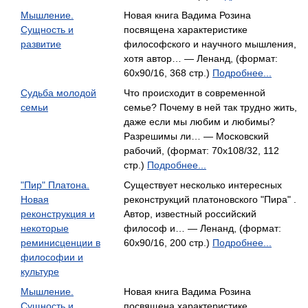
Мышление.
Новая книга Вадима Розина
Сущность и
посвящена характеристике
развитие
философского и научного мышления,
хотя автор… — Ленанд, (формат:
60x90/16, 368 стр.)
Подробнее...
Судьба молодой
Что происходит в современной
семьи
семье? Почему в ней так трудно жить,
даже если мы любим и любимы?
Разрешимы ли… — Московский
рабочий, (формат: 70x108/32, 112
стр.)
Подробнее...
"Пир" Платона.
Существует несколько интересных
Новая
реконструкций платоновского "Пира" .
реконструкция и
Автор, известный российский
некоторые
философ и… — Ленанд, (формат:
реминисценции в
60x90/16, 200 стр.)
Подробнее...
философии и
культуре
Мышление.
Новая книга Вадима Розина
Сущность и
посвящена характеристике