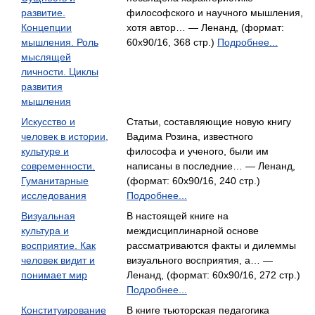
развитие.
философского и научного мышления,
Концепции
хотя автор… — Ленанд, (формат:
мышления. Роль
60x90/16, 368 стр.)
Подробнее...
мыслящей
личности. Циклы
развития
мышления
Искусство и
Статьи, составляющие новую книгу
человек в истории,
Вадима Розина, известного
культуре и
философа и ученого, были им
современности.
написаны в последние… — Ленанд,
Гуманитарные
(формат: 60x90/16, 240 стр.)
исследования
Подробнее...
Визуальная
В настоящей книге на
культура и
междисциплинарной основе
восприятие. Как
рассматриваются факты и дилеммы
человек видит и
визуального восприятия, а… —
понимает мир
Ленанд, (формат: 60x90/16, 272 стр.)
Подробнее...
Конституирование
В книге тьюторская педагогика