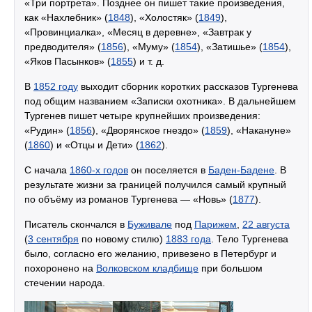
«Три портрета». Позднее он пишет такие произведения,
как «Нахлебник» (
1848
), «Холостяк» (
1849
),
«Провинциалка», «Месяц в деревне», «Завтрак у
предводителя» (
1856
), «Муму» (
1854
), «Затишье» (
1854
),
«Яков Пасынков» (
1855
) и т. д.
В
1852 году
выходит сборник коротких рассказов Тургенева
под общим названием «Записки охотника». В дальнейшем
Тургенев пишет четыре крупнейших произведения:
«Рудин» (
1856
), «Дворянское гнездо» (
1859
), «Накануне»
(
1860
) и «Отцы и Дети» (
1862
).
С начала
1860-х годов
он поселяется в
Баден-Бадене
. В
результате жизни за границей получился самый крупный
по объёму из романов Тургенева — «Новь» (
1877
).
Писатель скончался в
Буживале
под
Парижем
,
22 августа
(
3 сентября
по новому стилю)
1883 года
. Тело Тургенева
было, согласно его желанию, привезено в Петербург и
похоронено на
Волковском кладбище
при большом
стечении народа.