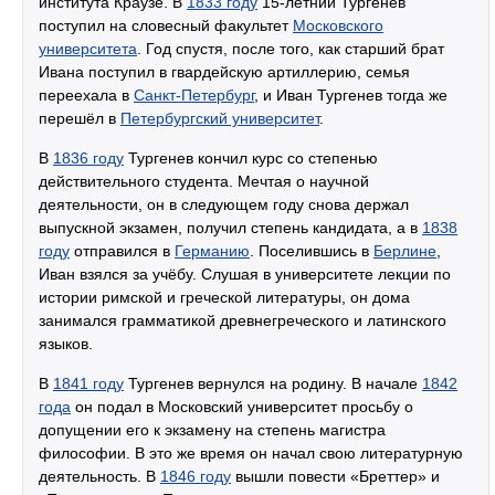
института Краузе. В
1833 году
15-летний Тургенев
поступил на словесный факультет
Московского
университета
. Год спустя, после того, как старший брат
Ивана поступил в гвардейскую артиллерию, семья
переехала в
Санкт-Петербург
, и Иван Тургенев тогда же
перешёл в
Петербургский университет
.
В
1836 году
Тургенев кончил курс со степенью
действительного студента. Мечтая о научной
деятельности, он в следующем году снова держал
выпускной экзамен, получил степень кандидата, а в
1838
году
отправился в
Германию
. Поселившись в
Берлине
,
Иван взялся за учёбу. Слушая в университете лекции по
истории римской и греческой литературы, он дома
занимался грамматикой древнегреческого и латинского
языков.
В
1841 году
Тургенев вернулся на родину. В начале
1842
года
он подал в Московский университет просьбу о
допущении его к экзамену на степень магистра
философии. В это же время он начал свою литературную
деятельность. В
1846 году
вышли повести «Бреттер» и