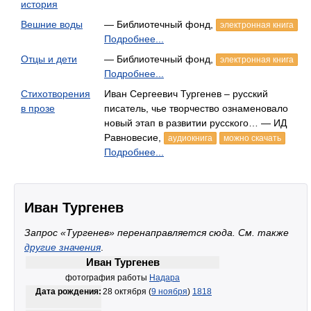
история
Вешние воды
— Библиотечный фонд,
электронная книга
Подробнее...
Отцы и дети
— Библиотечный фонд,
электронная книга
Подробнее...
Стихотворения
Иван Сергеевич Тургенев – русский
в прозе
писатель, чье творчество ознаменовало
новый этап в развитии русского… — ИД
Равновесие,
аудиокнига
можно скачать
Подробнее...
Иван Тургенев
Запрос «Тургенев» перенаправляется сюда. Cм. также
другие значения
.
Иван Тургенев
фотография работы
Надара
Дата рождения:
28 октября (
9 ноября
)
1818