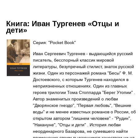
Книга:
Иван Тургенев «Отцы и
дети»
Серия: "Pocket Book"
Иван Сергеевич Тургенев - выдающийся русский
писатель, бесспорный классик мировой
литературы, безупречный стилист, знаток русской
жизни. Один из персонажей романа "Бесы" Ф. М.
Достоевского, с которым Тургенев находился в
неприязненных отношениях. Один из главных
героев трилогии Тома Стоппарда "Берег Утопии" .
Автор знаменитых произведений о любви
"Дворянское гнездо", "Первая любовь", "Вешние
воды" и не менее известных романов о России, об
открытом автором "лишнем человеке" - "Рудин",
"Накануне", "Отцы и дети" . История любви
неординарного Базарова, не сумевшего найти
применение своим выдающимся качествам ни на