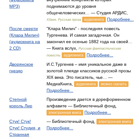
MP3)
поднимаются до уровня
общечеловеческих… — Студия АРДИС,
Подробнее...
аудиокнига
XXвек. Русская проза
После смерти
"Клара Милич" - последняя повесть
(Клара Милич)
Тургенева. И самая загадочная. Он
(аудиокнига на
закончил ее осенью 1882 года на своей…
2 CD)
— Книга вслух,
Русская фантастическая
Подробнее...
аудиокнига
повесть
Дворянское
И.С.Тургенев – имя уникальное даже в
гнездо
золотой плеяде классиков русской прозы
XIX века. Это писатель, чье… —
МедиаКнига,
аудиокнига
можно скачать
Подробнее...
Степной
Произведение дается в дореформенном
король Лир
алфавите — Библиотечный фонд,
Подробнее...
электронная книга
Стук! Стук!
— Библиотечный фонд,
электронная книга
Стук! Студия, и
Подробнее...
Странная