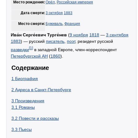
Место рождения:
Орёл
,
Российская империя
Дата смерти:
3 октября
1883
Место смерти:
Буживаль
,
Франция
Ива́н Серге́евич Турге́нев
(
9 ноября
1818
—
3 сентября
1883
) — русский
писатель
,
поэт
, резидент русской
[1]
разведки
в западной Европе, член-корреспондент
Петербургской АН
(
1860
).
Содержание
1
Биография
2
Адреса в Санкт-Петербурге
3
Произведения
3.1
Романы
3.2
Повести и рассказы
3.3
Пьесы