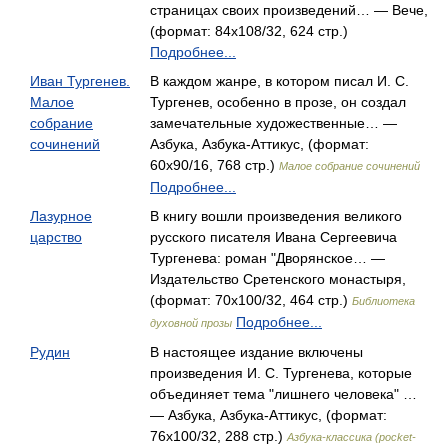
страницах своих произведений… — Вече,
(формат: 84x108/32, 624 стр.)
Подробнее...
Иван Тургенев.
В каждом жанре, в котором писал И. С.
Малое
Тургенев, особенно в прозе, он создал
собрание
замечательные художественные… —
сочинений
Азбука, Азбука-Аттикус, (формат:
60x90/16, 768 стр.)
Малое собрание сочинений
Подробнее...
Лазурное
В книгу вошли произведения великого
царство
русского писателя Ивана Сергеевича
Тургенева: роман "Дворянское… —
Издательство Сретенского монастыря,
(формат: 70x100/32, 464 стр.)
Библиотека
Подробнее...
духовной прозы
Рудин
В настоящее издание включены
произведения И. С. Тургенева, которые
объединяет тема "лишнего человека" …
— Азбука, Азбука-Аттикус, (формат:
76x100/32, 288 стр.)
Азбука-классика (pocket-