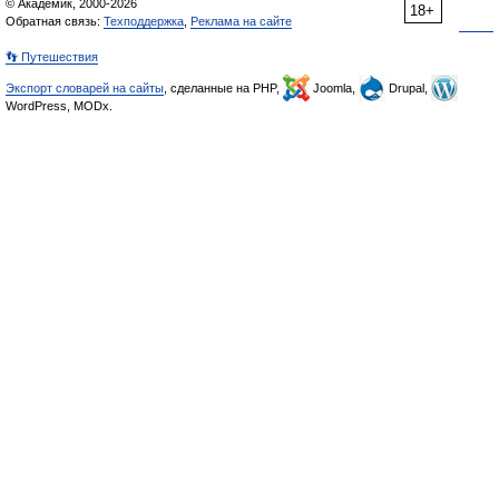
© Академик, 2000-2026
18+
Обратная связь:
Техподдержка
,
Реклама на сайте
👣 Путешествия
Экспорт словарей на сайты
, сделанные на PHP,
Joomla,
Drupal,
WordPress, MODx.