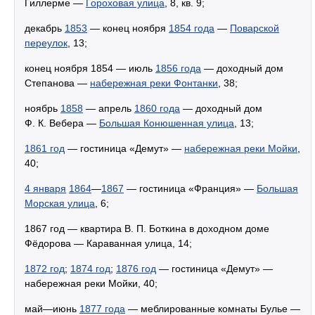
Гиллерме —
Гороховая улица
, 8, кв. 9;
декабрь
1853
— конец ноября
1854 года
—
Поварской
переулок
, 13;
конец ноября 1854 — июль
1856 года
— доходный дом
Степанова —
набережная реки Фонтанки
, 38;
ноябрь
1858
— апрель
1860 года
— доходный дом
Ф. К. Вебера —
Большая Конюшенная улица
, 13;
1861 год
— гостиница «Демут» —
набережная реки Мойки
,
40;
4 января
1864
—
1867
— гостиница «Франция» —
Большая
Морская улица
, 6;
1867 год — квартира В. П. Боткина в доходном доме
Фёдорова — Караванная улица, 14;
1872 год
;
1874 год
;
1876 год
— гостиница «Демут» —
набережная реки Мойки, 40;
май—июнь
1877 года
— меблированные комнаты Булье —