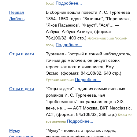
Подробнее...
book)
Первая
В сборник вошли повести И. С. Тургенева
Любовь
1854- 1860 годов: "Затишье", "Переписка",
"Яков Пасынков", "Фауст", "Ася"… —
Азбука, Азбука-Аттикус, (формат:
76x100/32, 400 стр.)
Азбука-классика (pocket-
Подробнее...
book)
Отцы и дети
Тургенев - "острый и тонкий наблюдатель,
точный до мелочей, он рисует своих
героев как поэт и живописец. Ему… —
Эксмо, (формат: 84x108/32, 640 стр.)
Подробнее...
Русская классика
Отцы и дети
"Отцы и дети" - один из самых сильных
романов И. С. Тургенева, чья
"проблемность", актуальная еще в XIX
веке, не… — АСТ Москва, ВКТ, Neoclassic,
АСТ, (формат: 84x108/32, 368 стр.)
Книга на
Подробнее...
все времена
Муму
"Муму" - повесть о простых людях,
(аудиокнига
внутренние конфликты которых