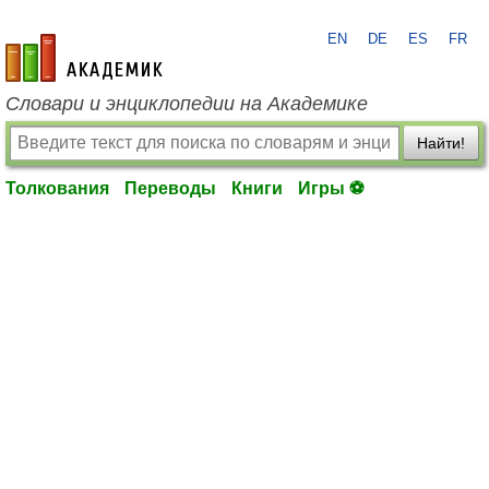
EN
DE
ES
FR
academic.ru
Словари и энциклопедии на Академике
Найти!
Толкования
Переводы
Книги
Игры ⚽