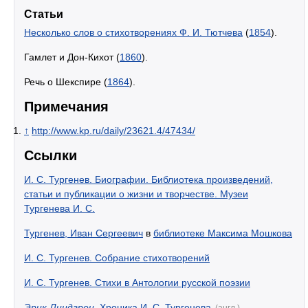
Статьи
Несколько слов о стихотворениях Ф. И. Тютчева
(
1854
).
Гамлет и Дон-Кихот (
1860
).
Речь о Шекспире (
1864
).
Примечания
↑
http://www.kp.ru/daily/23621.4/47434/
Ссылки
И. С. Тургенев. Биографии. Библиотека произведений,
статьи и публикации о жизни и творчестве. Музеи
Тургенева И. С.
Тургенев, Иван Сергеевич
в
библиотеке Максима Мошкова
И. С. Тургенев. Собрание стихотворений
И. С. Тургенев. Стихи в Антологии русской поэзии
Эрик Линдгрен
. Хроника И. С. Тургенева
(англ.)