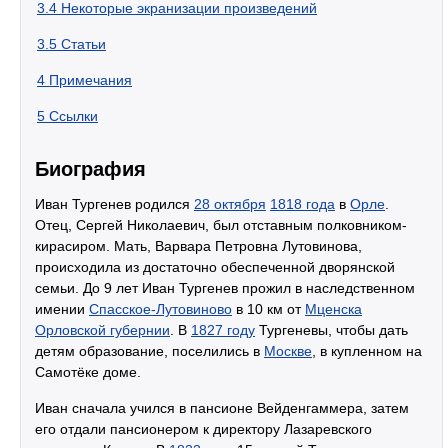
3.4
Некоторые экранизации произведений
3.5
Статьи
4
Примечания
5
Ссылки
Биография
Иван Тургенев родился
28 октября
1818 года
в
Орле
.
Отец, Сергей Николаевич, был отставным полковником-
кирасиром. Мать, Варвара Петровна Лутовинова,
происходила из достаточно обеспеченной дворянской
семьи. До 9 лет Иван Тургенев прожил в наследственном
имении
Спасское-Лутовиново
в 10 км от
Мценска
Орловской губернии
. В
1827 году
Тургеневы, чтобы дать
детям образование, поселились в
Москве
, в купленном на
Самотёке доме.
Иван сначала учился в пансионе Вейденгаммера, затем
его отдали пансионером к директору Лазаревского