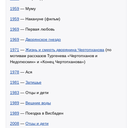
1959
— Муму
1959
— Накануне (фильм)
1969
— Первая любовь
1969
—
Дворянское гнездо
1971
—
Жизнь и смерть дворянина Чертопханова
(по
мотивам рассказов Тургенева «Чертопханов и
Недопюскин» и «Конец Чертопханова»)
1978
— Ася
1981
—
Затишье
1983
— Отцы и дети
1989
—
Вешние воды
1989
— Поездка в Висбаден
2008
—
Отцы и дети