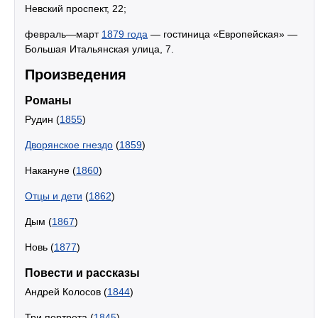
Невский проспект, 22;
февраль—март
1879 года
— гостиница «Европейская» —
Большая Итальянская улица, 7.
Произведения
Романы
Рудин (
1855
)
Дворянское гнездо
(
1859
)
Накануне (
1860
)
Отцы и дети
(
1862
)
Дым (
1867
)
Новь (
1877
)
Повести и рассказы
Андрей Колосов (
1844
)
Три портрета (
1845
)