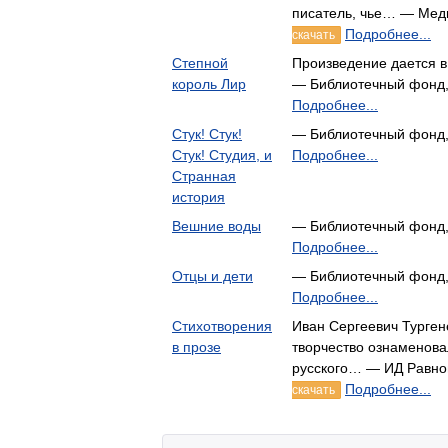
писатель, чье… — Мед
Подробнее...
скачать
Степной
Произведение дается 
король Лир
— Библиотечный фонд
Подробнее...
Стук! Стук!
— Библиотечный фонд
Стук! Студия, и
Подробнее...
Странная
история
Вешние воды
— Библиотечный фонд
Подробнее...
Отцы и дети
— Библиотечный фонд
Подробнее...
Стихотворения
Иван Сергеевич Тургене
в прозе
творчество ознаменова
русского… — ИД Равно
Подробнее...
скачать