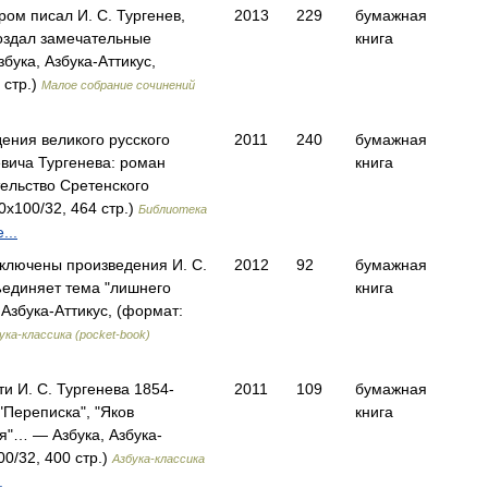
ром писал И. С. Тургенев,
2013
229
бумажная
создал замечательные
книга
ука, Азбука-Аттикус,
 стр.)
Малое собрание сочинений
ения великого русского
2011
240
бумажная
вича Тургенева: роман
книга
ельство Сретенского
x100/32, 464 стр.)
Библиотека
...
ключены произведения И. С.
2012
92
бумажная
ъединяет тема "лишнего
книга
Азбука-Аттикус, (формат:
ука-классика (pocket-book)
и И. С. Тургенева 1854-
2011
109
бумажная
 "Переписка", "Яков
книга
ся"… — Азбука, Азбука-
00/32, 400 стр.)
Азбука-классика
.