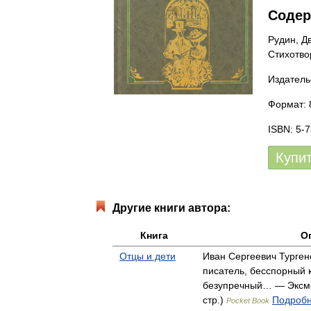
Содер
Рудин, Д
Стихотво
Издатель
Формат: 
ISBN: 5-
Купи
Другие книги автора:
Книга
О
Отцы и дети
Иван Сергеевич Турген
писатель, бесспорный 
безупречный… — Эксмо
стр.)
Подробн
Pocket Book