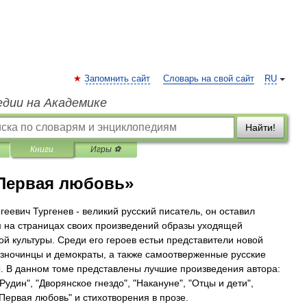
Запомнить сайт
Словарь на свой сайт
RU
едии на Академике
Найти!
Книги
Игры ⚽
«Первая любовь»
геевич Тургенев - великий русский писатель, он оставил
 на страницах своих произведений образы уходящей
ой культуры. Среди его героев естьи представители новой
азночинцы и демократы, а также самоотверженные русские
 В данном томе представлены лучшие произведения автора:
удин", "Дворянское гнездо", "Накануне", "Отцы и дети",
"Первая любовь" и стихотворения в прозе.