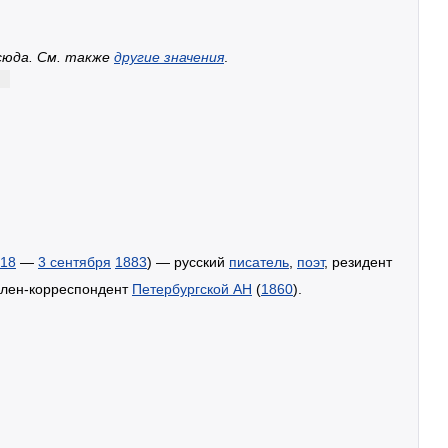
сюда. Cм. также
другие значения
.
18
—
3 сентября
1883
) — русский
писатель
,
поэт
, резидент
член-корреспондент
Петербургской АН
(
1860
).