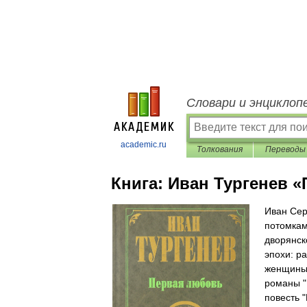
Словари и энциклоп
academic.ru
Толкования
Переводы
Книга:
Иван Тургенев 
Иван Сер
потомкам
дворянск
эпохи: р
женщины.
романы "Р
повесть 