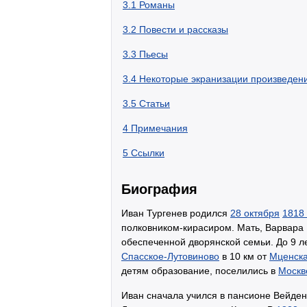
3.1
Романы
3.2
Повести и рассказы
3.3
Пьесы
3.4
Некоторые экранизации произведен
3.5
Статьи
4
Примечания
5
Ссылки
Биография
Иван Тургенев родился
28 октября
1818
полковником-кирасиром. Мать, Варвара 
обеспеченной дворянской семьи. До 9 л
Спасское-Лутовиново
в 10 км от
Мценск
детям образование, поселились в
Москв
Иван сначала учился в пансионе Вейден