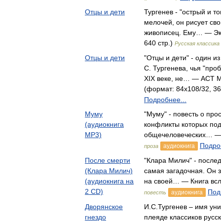
Отцы и дети
Тургенев - "острый и т
мелочей, он рисует сво
живописец. Ему… — Экс
640 стр.)
Русская классика
Отцы и дети
"Отцы и дети" - один и
С. Тургенева, чья "про
XIX веке, не… — АСТ Мо
(формат: 84x108/32, 36
Подробнее...
Муму
"Муму" - повесть о про
(аудиокнига
конфликты которых по
MP3)
общечеловеческих… —
Подроб
аудиокнига
проза
После смерти
"Клара Милич" - послед
(Клара Милич)
самая загадочная. Он 
(аудиокнига на
на своей… — Книга вс
2 CD)
Под
аудиокнига
повесть
Дворянское
И.С.Тургенев – имя ун
гнездо
плеяде классиков русск