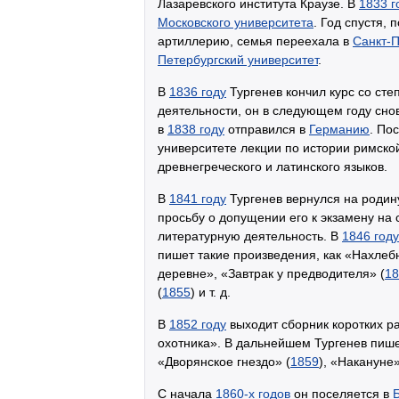
Лазаревского института Краузе. В
1833 г
Московского университета
. Год спустя, 
артиллерию, семья переехала в
Санкт-П
Петербургский университет
.
В
1836 году
Тургенев кончил курс со сте
деятельности, он в следующем году сно
в
1838 году
отправился в
Германию
. По
университете лекции по истории римско
древнегреческого и латинского языков.
В
1841 году
Тургенев вернулся на родин
просьбу о допущении его к экзамену на
литературную деятельность. В
1846 году
пишет такие произведения, как «Нахлебн
деревне», «Завтрак у предводителя» (
18
(
1855
) и т. д.
В
1852 году
выходит сборник коротких р
охотника». В дальнейшем Тургенев пише
«Дворянское гнездо» (
1859
), «Накануне»
С начала
1860-х годов
он поселяется в