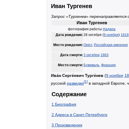
Иван Тургенев
Запрос «Тургенев» перенаправляется 
Иван Тургенев
фотография работы
Надара
Дата рождения:
28 октября (
9 ноября
)
1818
Место рождения:
Орёл
,
Российская империя
Дата смерти:
3 октября
1883
Место смерти:
Буживаль
,
Франция
Ива́н Серге́евич Турге́нев
(
9 ноября
18
[1]
русской
разведки
в западной Европе, 
Содержание
1
Биография
2
Адреса в Санкт-Петербурге
3
Произведения