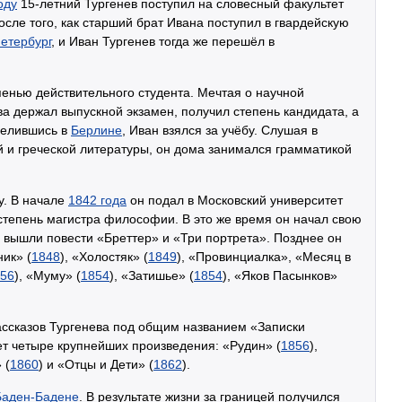
оду
15-летний Тургенев поступил на словесный факультет
после того, как старший брат Ивана поступил в гвардейскую
етербург
, и Иван Тургенев тогда же перешёл в
пенью действительного студента. Мечтая о научной
ва держал выпускной экзамен, получил степень кандидата, а
селившись в
Берлине
, Иван взялся за учёбу. Слушая в
й и греческой литературы, он дома занимался грамматикой
у. В начале
1842 года
он подал в Московский университет
 степень магистра философии. В это же время он начал свою
вышли повести «Бреттер» и «Три портрета». Позднее он
ик» (
1848
), «Холостяк» (
1849
), «Провинциалка», «Месяц в
56
), «Муму» (
1854
), «Затишье» (
1854
), «Яков Пасынков»
ассказов Тургенева под общим названием «Записки
т четыре крупнейших произведения: «Рудин» (
1856
),
 (
1860
) и «Отцы и Дети» (
1862
).
Баден-Бадене
. В результате жизни за границей получился