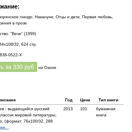
жание:
ворянское гнездо, Накануне, Отцы и дети, Первая любовь,
рения в прозе
ство: "Вече"
(1999)
84x108/32, 624 стр.
7838-0522-X
ть за
330
руб
на Озоне
писание
Год
Цена
Тип книги
ев - выдающийся русский
2013
101
бумажная
классик мировой литературы,
книга
, (формат: 76x100/32, 288
ее...