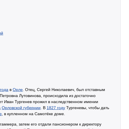
ий
 года
в
Орле
. Отец, Сергей Николаевич, был отставным
Петровна Лутовинова, происходила из достаточно
ет Иван Тургенев прожил в наследственном имении
а
Орловской губернии
. В
1827 году
Тургеневы, чтобы дать
е
, в купленном на Самотёке доме.
гаммера, затем его отдали пансионером к директору