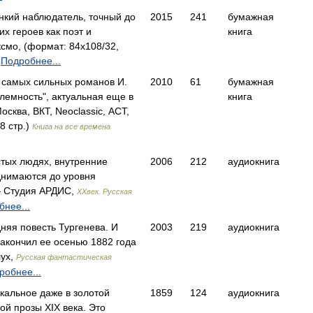
онкий наблюдатель, точный до
2015
241
бумажная
их героев как поэт и
книга
мо, (формат: 84x108/32,
Подробнее...
з самых сильных романов И.
2010
61
бумажная
блемность", актуальная еще в
книга
сква, ВКТ, Neoclassic, АСТ,
8 стр.)
Книга на все времена
стых людях, внутренние
2006
212
аудиокнига
днимаются до уровня
 Студия АРДИС,
XXвек. Русская
нее...
няя повесть Тургенева. И
2003
219
аудиокнига
закончил ее осенью 1882 года
лух,
Русская фантастическая
робнее...
икальное даже в золотой
1859
124
аудиокнига
ой прозы XIX века. Это