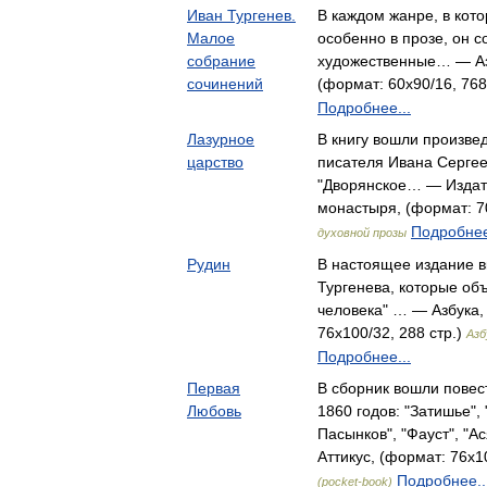
Иван Тургенев.
В каждом жанре, в кото
Малое
особенно в прозе, он 
собрание
художественные… — Азб
сочинений
(формат: 60x90/16, 768
Подробнее...
Лазурное
В книгу вошли произвед
царство
писателя Ивана Сергее
"Дворянское… — Издат
монастыря, (формат: 70
Подробнее
духовной прозы
Рудин
В настоящее издание в
Тургенева, которые об
человека" … — Азбука, 
76x100/32, 288 стр.)
Азб
Подробнее...
Первая
В сборник вошли повест
Любовь
1860 годов: "Затишье",
Пасынков", "Фауст", "А
Аттикус, (формат: 76x1
Подробнее..
(pocket-book)