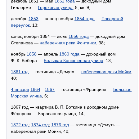
декабрь 1851 — май
1852 года
— доходный дом
Гиллерме —
Гороховая улица
, 8, кв. 9;
декабрь
1853
— конец ноября
1854 года
—
Поварской
переулок
, 13;
конец ноября 1854 — июль
1856 года
— доходный дом
Степанова —
набережная реки Фонтанки
, 38;
ноябрь
1858
— апрель
1860 года
— доходный дом
Ф. К. Вебера —
Большая Конюшенная улица
, 13;
1861 год
— гостиница «Демут» —
набережная реки Мойки
,
40;
4 января
1864
—
1867
— гостиница «Франция» —
Большая
Морская улица
, 6;
1867 год — квартира В. П. Боткина в доходном доме
Фёдорова — Караванная улица, 14;
1872 год
;
1874 год
;
1876 год
— гостиница «Демут» —
набережная реки Мойки, 40;