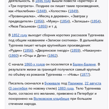
деятельность. В
1846 году
вышли повести «Бреттер» и
«Три портрета». Позднее он пишет такие произведения,
как «Нахлебник» (
1848
), «Холостяк» (
1849
),
«Провинциалка», «Месяц в деревне», «Завтрак у
предводителя» (
1856
), «Муму» (
1854
), «Затишье» (
1854
),
«Яков Пасынков» (
1855
) и т. д.
В
1852 году
выходит сборник коротких рассказов Тургенева
под общим названием «Записки охотника». В дальнейшем
Тургенев пишет четыре крупнейших произведения:
«Рудин» (
1856
), «Дворянское гнездо» (
1859
), «Накануне»
(
1860
) и «Отцы и Дети» (
1862
).
С начала
1860-х годов
он поселяется в
Баден-Бадене
. В
результате жизни за границей получился самый крупный
по объёму из романов Тургенева — «Новь» (
1877
).
Писатель скончался в
Буживале
под
Парижем
,
22 августа
(
3 сентября
по новому стилю)
1883 года
. Тело Тургенева
было, согласно его желанию, привезено в Петербург и
похоронено на
Волковском кладбище
при большом
стечении народа.