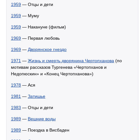
1959
— Отцы и дети
1959
— Муму
1959
— Накануне (фильм)
1969
— Первая любовь
1969
—
Дворянское гнездо
1971
—
Жизнь и смерть дворянина Чертопханова
(по
мотивам рассказов Тургенева «Чертопханов и
Недопюскин» и «Конец Чертопханова»)
1978
— Ася
1981
—
Затишье
1983
— Отцы и дети
1989
—
Вешние воды
1989
— Поездка в Висбаден