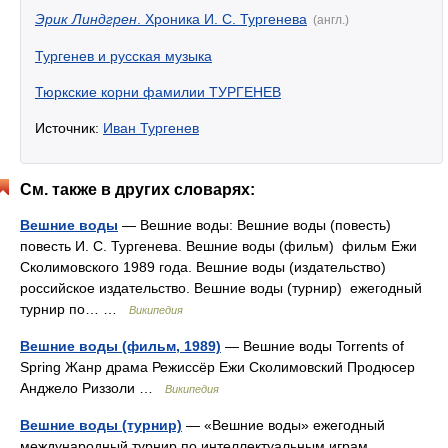
Эрик Линдгрен
. Хроника И. С. Тургенева
(англ.)
Тургенев и русская музыка
Тюркские корни фамилии ТУРГЕНЕВ
Источник:
Иван Тургенев
См. также в других словарях:
Вешние воды
— Вешние воды: Вешние воды (повесть)
повесть И. С. Тургенева. Вешние воды (фильм) фильм Ежи
Сколимовского 1989 года. Вешние воды (издательство)
российское издательство. Вешние воды (турнир) ежегодный
турнир по… …
Википедия
Вешние воды (фильм, 1989)
— Вешние воды Torrents of
Spring Жанр драма Режиссёр Ежи Сколимовский Продюсер
Анджело Риззоли …
Википедия
Вешние воды (турнир)
— «Вешние воды» ежегодный
международный турнир по интеллектуальным играм,