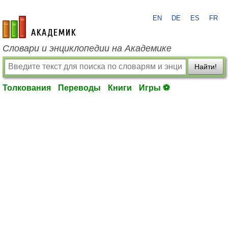
EN
DE
ES
FR
academic.ru
Словари и энциклопедии на Академике
Найти!
Толкования
Переводы
Книги
Игры ⚽