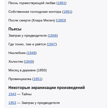
Песнь торжествующей любви (
1881
)
Собственная господская контора (
1881
)
После смерти (Клара Милич) (
1883
)
Пьесы
Завтрак у предводителя (
1846
)
Где тонко, там и рвётся (
1847
)
Нахлебник (
1848
)
Холостяк (
1849
)
Месяц в деревне (1850)
Провинциалка (
1851
)
Некоторые экранизации произведений
1943
— Тайны
1953
— Завтрак у предводителя