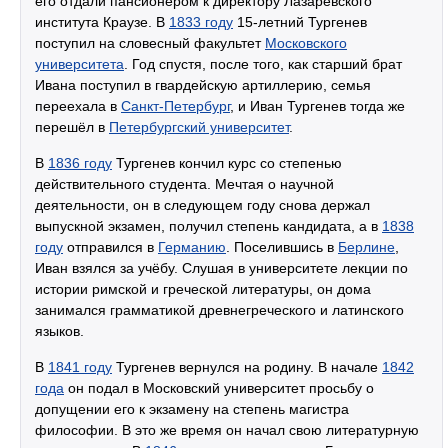
его отдали пансионером к директору Лазаревского
института Краузе. В
1833 году
15-летний Тургенев
поступил на словесный факультет
Московского
университета
. Год спустя, после того, как старший брат
Ивана поступил в гвардейскую артиллерию, семья
переехала в
Санкт-Петербург
, и Иван Тургенев тогда же
перешёл в
Петербургский университет
.
В
1836 году
Тургенев кончил курс со степенью
действительного студента. Мечтая о научной
деятельности, он в следующем году снова держал
выпускной экзамен, получил степень кандидата, а в
1838
году
отправился в
Германию
. Поселившись в
Берлине
,
Иван взялся за учёбу. Слушая в университете лекции по
истории римской и греческой литературы, он дома
занимался грамматикой древнегреческого и латинского
языков.
В
1841 году
Тургенев вернулся на родину. В начале
1842
года
он подал в Московский университет просьбу о
допущении его к экзамену на степень магистра
философии. В это же время он начал свою литературную