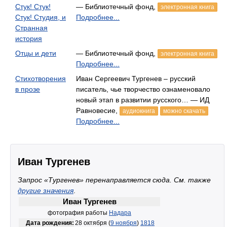
Стук! Стук!
— Библиотечный фонд,
электронная книга
Стук! Студия, и
Подробнее...
Странная
история
Отцы и дети
— Библиотечный фонд,
электронная книга
Подробнее...
Стихотворения
Иван Сергеевич Тургенев – русский
в прозе
писатель, чье творчество ознаменовало
новый этап в развитии русского… — ИД
Равновесие,
аудиокнига
можно скачать
Подробнее...
Иван Тургенев
Запрос «Тургенев» перенаправляется сюда. Cм. также
другие значения
.
Иван Тургенев
фотография работы
Надара
Дата рождения:
28 октября (
9 ноября
)
1818