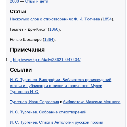
2008
—
Отцы и дети
Статьи
Несколько слов о стихотворениях Ф. И. Тютчева
(
1854
).
Гамлет и Дон-Кихот (
1860
).
Речь о Шекспире (
1864
).
Примечания
↑
http://www.kp.ru/daily/23621.4/47434/
Ссылки
И. С. Тургенев. Биографии. Библиотека произведений,
статьи и публикации о жизни и творчестве. Музеи
Тургенева И. С.
Тургенев, Иван Сергеевич
в
библиотеке Максима Мошкова
И. С. Тургенев. Собрание стихотворений
И. С. Тургенев. Стихи в Антологии русской поэзии