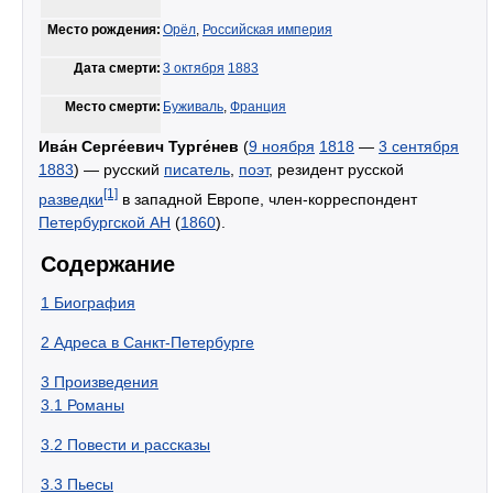
Место рождения:
Орёл
,
Российская империя
Дата смерти:
3 октября
1883
Место смерти:
Буживаль
,
Франция
Ива́н Серге́евич Турге́нев
(
9 ноября
1818
—
3 сентября
1883
) — русский
писатель
,
поэт
, резидент русской
[1]
разведки
в западной Европе, член-корреспондент
Петербургской АН
(
1860
).
Содержание
1
Биография
2
Адреса в Санкт-Петербурге
3
Произведения
3.1
Романы
3.2
Повести и рассказы
3.3
Пьесы