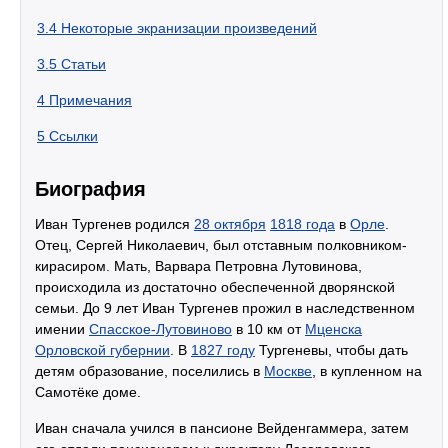
3.4
Некоторые экранизации произведений
3.5
Статьи
4
Примечания
5
Ссылки
Биография
Иван Тургенев родился
28 октября
1818 года
в
Орле
.
Отец, Сергей Николаевич, был отставным полковником-
кирасиром. Мать, Варвара Петровна Лутовинова,
происходила из достаточно обеспеченной дворянской
семьи. До 9 лет Иван Тургенев прожил в наследственном
имении
Спасское-Лутовиново
в 10 км от
Мценска
Орловской губернии
. В
1827 году
Тургеневы, чтобы дать
детям образование, поселились в
Москве
, в купленном на
Самотёке доме.
Иван сначала учился в пансионе Вейденгаммера, затем