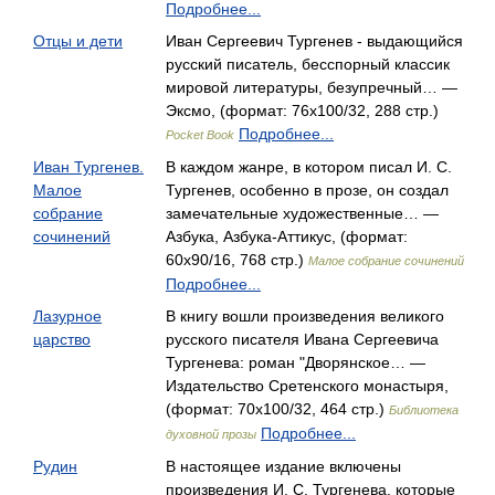
Подробнее...
Отцы и дети
Иван Сергеевич Тургенев - выдающийся
русский писатель, бесспорный классик
мировой литературы, безупречный… —
Эксмо, (формат: 76x100/32, 288 стр.)
Подробнее...
Pocket Book
Иван Тургенев.
В каждом жанре, в котором писал И. С.
Малое
Тургенев, особенно в прозе, он создал
собрание
замечательные художественные… —
сочинений
Азбука, Азбука-Аттикус, (формат:
60x90/16, 768 стр.)
Малое собрание сочинений
Подробнее...
Лазурное
В книгу вошли произведения великого
царство
русского писателя Ивана Сергеевича
Тургенева: роман "Дворянское… —
Издательство Сретенского монастыря,
(формат: 70x100/32, 464 стр.)
Библиотека
Подробнее...
духовной прозы
Рудин
В настоящее издание включены
произведения И. С. Тургенева, которые