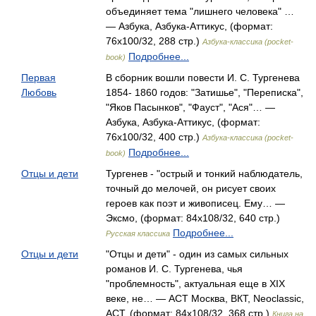
объединяет тема "лишнего человека" …
— Азбука, Азбука-Аттикус, (формат:
76x100/32, 288 стр.)
Азбука-классика (pocket-
Подробнее...
book)
Первая
В сборник вошли повести И. С. Тургенева
Любовь
1854- 1860 годов: "Затишье", "Переписка",
"Яков Пасынков", "Фауст", "Ася"… —
Азбука, Азбука-Аттикус, (формат:
76x100/32, 400 стр.)
Азбука-классика (pocket-
Подробнее...
book)
Отцы и дети
Тургенев - "острый и тонкий наблюдатель,
точный до мелочей, он рисует своих
героев как поэт и живописец. Ему… —
Эксмо, (формат: 84x108/32, 640 стр.)
Подробнее...
Русская классика
Отцы и дети
"Отцы и дети" - один из самых сильных
романов И. С. Тургенева, чья
"проблемность", актуальная еще в XIX
веке, не… — АСТ Москва, ВКТ, Neoclassic,
АСТ, (формат: 84x108/32, 368 стр.)
Книга на