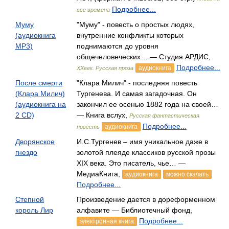
Подробнее...
все времена
Муму
"Муму" - повесть о простых людях,
(аудиокнига
внутренние конфликты которых
MP3)
поднимаются до уровня
общечеловеческих… — Студия АРДИС,
Подробнее...
аудиокнига
XXвек. Русская проза
После смерти
"Клара Милич" - последняя повесть
(Клара Милич)
Тургенева. И самая загадочная. Он
(аудиокнига на
закончил ее осенью 1882 года на своей…
2 CD)
— Книга вслух,
Русская фантастическая
Подробнее...
аудиокнига
повесть
Дворянское
И.С.Тургенев – имя уникальное даже в
гнездо
золотой плеяде классиков русской прозы
XIX века. Это писатель, чье… —
МедиаКнига,
аудиокнига
можно скачать
Подробнее...
Степной
Произведение дается в дореформенном
король Лир
алфавите — Библиотечный фонд,
Подробнее...
электронная книга