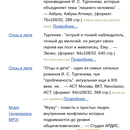
произведения И. С. Тургенева, которые
объединяет тема "лишнего человека" …
— Азбука, Азбука-Аттикус, (формат:
76x100/32, 288 стр.)
Азбука-классика (pocket-
Подробнее...
book)
Отцы и дети
Тургенев - "острый и тонкий наблюдатель,
точный до мелочей, он рисует своих
героев как поэт и живописец. Ему… —
Эксмо, (формат: 84x108/32, 640 стр.)
Подробнее...
Русская классика
Отцы и дети
"Отцы и дети" - один из самых сильных
романов И. С. Тургенева, чья
"проблемность", актуальная еще в XIX
веке, не… — АСТ Москва, ВКТ, Neoclassic,
АСТ, (формат: 84x108/32, 368 стр.)
Книга на
Подробнее...
все времена
Муму
"Муму" - повесть о простых людях,
(аудиокнига
внутренние конфликты которых
MP3)
поднимаются до уровня
общечеловеческих… — Студия АРДИС,