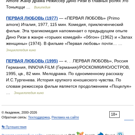
Amore Жанр драма Режиссёр Дино Ризи В главных ролях Уго
Тоньяцци …
Википедия
ПЕРВАЯ ЛЮБОВЬ (1977)
— «ПЕРВАЯ ЛЮБОВЬ» (Primo
amore) Италия, 1977, 115 мин. Комедия, приключенческий
фильм. Эта трагикомедия напоминает о предыдущем опыте
Дино Ризи в жанре «горьких комедий» «0бгон» (1962) и «Запах
женщины» (1974). В фильме «Первая любовь» почти… …
Энциклопедия кино
ПЕРВАЯ ЛЮБОВЬ (1995)
— «. . .ПЕРВАЯ ЛЮБОВЬ», Россия
Германия, INNOVA FILM (Германия)/РОСКОМКИНО/ОСТРОВ,
1995, цв., 82 мин. Мелодрама. По одноименному рассказу
И.С.Тургенева. История хрупкого юношеского чувства. По
словам режиссера фильм является продолжением «Поцелуя»
…
Энциклопедия кино
© Академик, 2000-2026
18+
Обратная связь:
Техподдержка
,
Реклама на сайте
👣 Путешествия