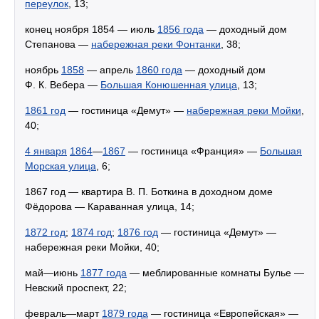
переулок
, 13;
конец ноября 1854 — июль
1856 года
— доходный дом
Степанова —
набережная реки Фонтанки
, 38;
ноябрь
1858
— апрель
1860 года
— доходный дом
Ф. К. Вебера —
Большая Конюшенная улица
, 13;
1861 год
— гостиница «Демут» —
набережная реки Мойки
,
40;
4 января
1864
—
1867
— гостиница «Франция» —
Большая
Морская улица
, 6;
1867 год — квартира В. П. Боткина в доходном доме
Фёдорова — Караванная улица, 14;
1872 год
;
1874 год
;
1876 год
— гостиница «Демут» —
набережная реки Мойки, 40;
май—июнь
1877 года
— меблированные комнаты Булье —
Невский проспект, 22;
февраль—март
1879 года
— гостиница «Европейская» —