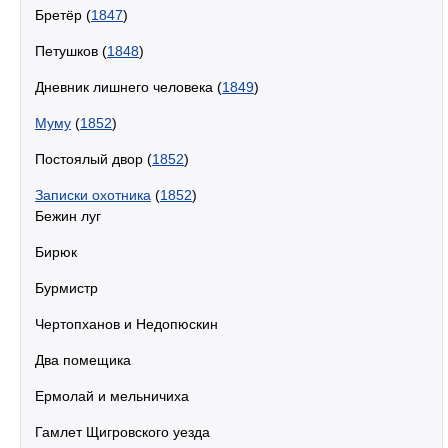
Бретёр (
1847
)
Петушков (
1848
)
Дневник лишнего человека (
1849
)
Муму
(
1852
)
Постоялый двор (
1852
)
Записки охотника
(
1852
)
Бежин луг
Бирюк
Бурмистр
Чертопханов и Недопюскин
Два помещика
Ермолай и мельничиха
Гамлет Щигровского уезда