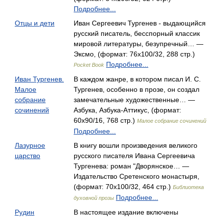
Подробнее...
Отцы и дети
Иван Сергеевич Тургенев - выдающийся
русский писатель, бесспорный классик
мировой литературы, безупречный… —
Эксмо, (формат: 76x100/32, 288 стр.)
Подробнее...
Pocket Book
Иван Тургенев.
В каждом жанре, в котором писал И. С.
Малое
Тургенев, особенно в прозе, он создал
собрание
замечательные художественные… —
сочинений
Азбука, Азбука-Аттикус, (формат:
60x90/16, 768 стр.)
Малое собрание сочинений
Подробнее...
Лазурное
В книгу вошли произведения великого
царство
русского писателя Ивана Сергеевича
Тургенева: роман "Дворянское… —
Издательство Сретенского монастыря,
(формат: 70x100/32, 464 стр.)
Библиотека
Подробнее...
духовной прозы
Рудин
В настоящее издание включены