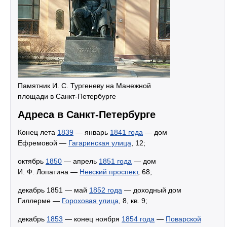
Памятник И. С. Тургеневу на Манежной
площади в Санкт-Петербурге
Адреса в Санкт-Петербурге
Конец лета
1839
— январь
1841 года
— дом
Ефремовой —
Гагаринская улица
, 12;
октябрь
1850
— апрель
1851 года
— дом
И. Ф. Лопатина —
Невский проспект
, 68;
декабрь 1851 — май
1852 года
— доходный дом
Гиллерме —
Гороховая улица
, 8, кв. 9;
декабрь
1853
— конец ноября
1854 года
—
Поварской