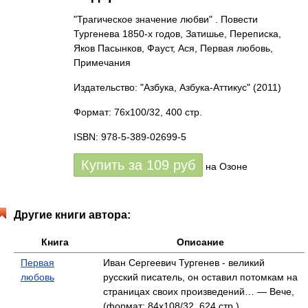
"Трагическое значение любви" . Повести
Тургенева 1850-х годов, Затишье, Переписка,
Яков Пасынков, Фауст, Ася, Первая любовь,
Примечания
Издательство: "Азбука, Азбука-Аттикус"
(2011)
Формат: 76x100/32, 400 стр.
ISBN: 978-5-389-02699-5
Купить за
109
руб
на Озоне
Другие книги автора:
Книга
Описание
Первая
Иван Сергеевич Тургенев - великий
любовь
русский писатель, он оставил потомкам на
страницах своих произведений… — Вече,
(формат: 84x108/32, 624 стр.)