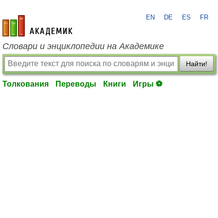
EN
DE
ES
FR
academic.ru
Словари и энциклопедии на Академике
Найти!
Толкования
Переводы
Книги
Игры ⚽