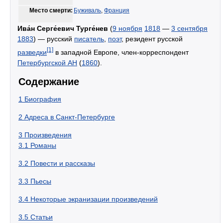
Место смерти:
Буживаль
,
Франция
Ива́н Серге́евич Турге́нев
(
9 ноября
1818
—
3 сентября
1883
) — русский
писатель
,
поэт
, резидент русской
[1]
разведки
в западной Европе, член-корреспондент
Петербургской АН
(
1860
).
Содержание
1
Биография
2
Адреса в Санкт-Петербурге
3
Произведения
3.1
Романы
3.2
Повести и рассказы
3.3
Пьесы
3.4
Некоторые экранизации произведений
3.5
Статьи