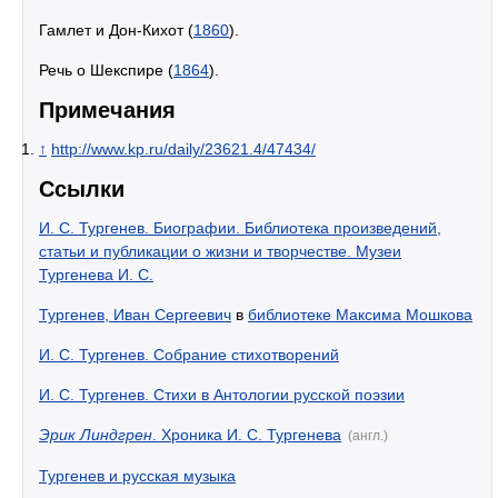
Гамлет и Дон-Кихот (
1860
).
Речь о Шекспире (
1864
).
Примечания
↑
http://www.kp.ru/daily/23621.4/47434/
Ссылки
И. С. Тургенев. Биографии. Библиотека произведений,
статьи и публикации о жизни и творчестве. Музеи
Тургенева И. С.
Тургенев, Иван Сергеевич
в
библиотеке Максима Мошкова
И. С. Тургенев. Собрание стихотворений
И. С. Тургенев. Стихи в Антологии русской поэзии
Эрик Линдгрен
. Хроника И. С. Тургенева
(англ.)
Тургенев и русская музыка