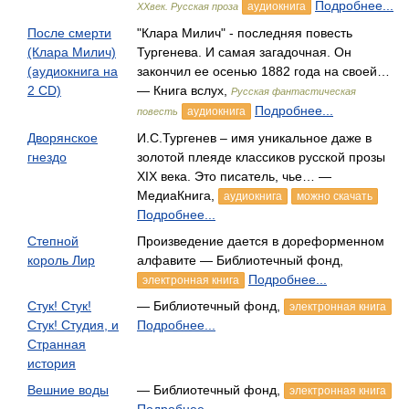
Подробнее...
аудиокнига
XXвек. Русская проза
После смерти
"Клара Милич" - последняя повесть
(Клара Милич)
Тургенева. И самая загадочная. Он
(аудиокнига на
закончил ее осенью 1882 года на своей…
2 CD)
— Книга вслух,
Русская фантастическая
Подробнее...
аудиокнига
повесть
Дворянское
И.С.Тургенев – имя уникальное даже в
гнездо
золотой плеяде классиков русской прозы
XIX века. Это писатель, чье… —
МедиаКнига,
аудиокнига
можно скачать
Подробнее...
Степной
Произведение дается в дореформенном
король Лир
алфавите — Библиотечный фонд,
Подробнее...
электронная книга
Стук! Стук!
— Библиотечный фонд,
электронная книга
Стук! Студия, и
Подробнее...
Странная
история
Вешние воды
— Библиотечный фонд,
электронная книга