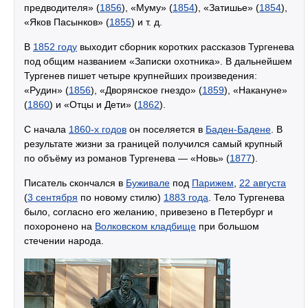
предводителя» (
1856
), «Муму» (
1854
), «Затишье» (
1854
),
«Яков Пасынков» (
1855
) и т. д.
В
1852 году
выходит сборник коротких рассказов Тургенева
под общим названием «Записки охотника». В дальнейшем
Тургенев пишет четыре крупнейших произведения:
«Рудин» (
1856
), «Дворянское гнездо» (
1859
), «Накануне»
(
1860
) и «Отцы и Дети» (
1862
).
С начала
1860-х годов
он поселяется в
Баден-Бадене
. В
результате жизни за границей получился самый крупный
по объёму из романов Тургенева — «Новь» (
1877
).
Писатель скончался в
Буживале
под
Парижем
,
22 августа
(
3 сентября
по новому стилю)
1883 года
. Тело Тургенева
было, согласно его желанию, привезено в Петербург и
похоронено на
Волковском кладбище
при большом
стечении народа.