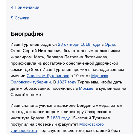
4
Примечания
5
Ссылки
Биография
Иван Тургенев родился
28 октября
1818 года
в
Орле
.
Отец, Сергей Николаевич, был отставным полковником-
кирасиром. Мать, Варвара Петровна Лутовинова,
происходила из достаточно обеспеченной дворянской
семьи. До 9 лет Иван Тургенев прожил в наследственном
имении
Спасское-Лутовиново
в 10 км от
Мценска
Орловской губернии
. В
1827 году
Тургеневы, чтобы дать
детям образование, поселились в
Москве
, в купленном на
Самотёке доме.
Иван сначала учился в пансионе Вейденгаммера, затем
его отдали пансионером к директору Лазаревского
института Краузе. В
1833 году
15-летний Тургенев
поступил на словесный факультет
Московского
университета
. Год спустя, после того, как старший брат