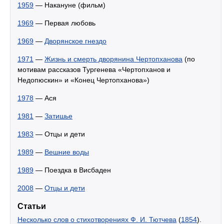
1959
— Накануне (фильм)
1969
— Первая любовь
1969
—
Дворянское гнездо
1971
—
Жизнь и смерть дворянина Чертопханова
(по
мотивам рассказов Тургенева «Чертопханов и
Недопюскин» и «Конец Чертопханова»)
1978
— Ася
1981
—
Затишье
1983
— Отцы и дети
1989
—
Вешние воды
1989
— Поездка в Висбаден
2008
—
Отцы и дети
Статьи
Несколько слов о стихотворениях Ф. И. Тютчева
(
1854
).