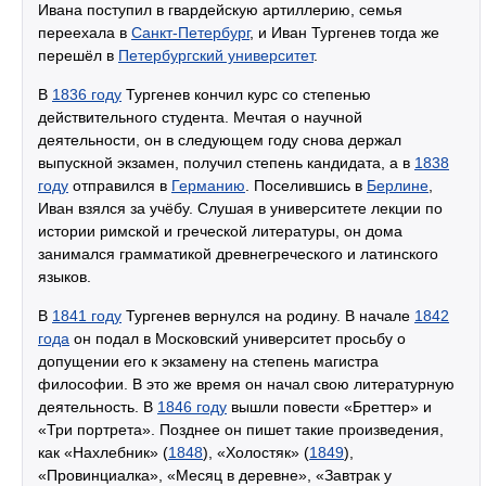
Ивана поступил в гвардейскую артиллерию, семья
переехала в
Санкт-Петербург
, и Иван Тургенев тогда же
перешёл в
Петербургский университет
.
В
1836 году
Тургенев кончил курс со степенью
действительного студента. Мечтая о научной
деятельности, он в следующем году снова держал
выпускной экзамен, получил степень кандидата, а в
1838
году
отправился в
Германию
. Поселившись в
Берлине
,
Иван взялся за учёбу. Слушая в университете лекции по
истории римской и греческой литературы, он дома
занимался грамматикой древнегреческого и латинского
языков.
В
1841 году
Тургенев вернулся на родину. В начале
1842
года
он подал в Московский университет просьбу о
допущении его к экзамену на степень магистра
философии. В это же время он начал свою литературную
деятельность. В
1846 году
вышли повести «Бреттер» и
«Три портрета». Позднее он пишет такие произведения,
как «Нахлебник» (
1848
), «Холостяк» (
1849
),
«Провинциалка», «Месяц в деревне», «Завтрак у