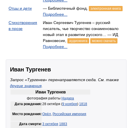
Подробнее...
Отцы и дети
— Библиотечный фонд,
электронная книга
Подробнее...
Стихотворения
Иван Сергеевич Тургенев – русский
в прозе
писатель, чье творчество ознаменовало
новый этап в развитии русского… — ИД
Равновесие,
аудиокнига
можно скачать
Подробнее...
Иван Тургенев
Запрос «Тургенев» перенаправляется сюда. Cм. также
другие значения
.
Иван Тургенев
фотография работы
Надара
Дата рождения:
28 октября (
9 ноября
)
1818
Место рождения:
Орёл
,
Российская империя
Дата смерти:
3 октября
1883