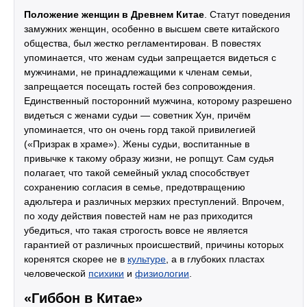
Положение женщин в Древнем Китае
. Статут поведения
замужних женщин, особенно в высшем свете китайского
общества, был жестко регламентирован. В повестях
упоминается, что женам судьи запрещается видеться с
мужчинами, не принадлежащими к членам семьи,
запрещается посещать гостей без сопровождения.
Единственный посторонний мужчина, которому разрешено
видеться с женами судьи — советник Хун, причём
упоминается, что он очень горд такой привилегией
(«Призрак в храме»). Жены судьи, воспитанные в
привычке к такому образу жизни, не ропщут. Сам судья
полагает, что такой семейный уклад способствует
сохранению согласия в семье, предотвращению
адюльтера и различных мерзких преступлений. Впрочем,
по ходу действия повестей нам не раз приходится
убедиться, что такая строгость вовсе не является
гарантией от различных происшествий, причины которых
коренятся скорее не в
культуре
, а в глубоких пластах
человеческой
психики
и
физиологии
.
«Гиббон в Китае»