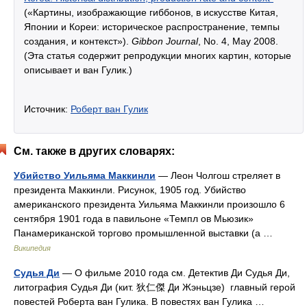
(«Картины, изображающие гиббонов, в искусстве Китая,
Японии и Кореи: историческое распространение, темпы
создания, и контекст»).
Gibbon Journal
, No. 4, May 2008.
(Эта статья содержит репродукции многих картин, которые
описывает и ван Гулик.)
Источник:
Роберт ван Гулик
См. также в других словарях:
Убийство Уильяма Маккинли
— Леон Чолгош стреляет в
президента Маккинли. Рисунок, 1905 год. Убийство
американского президента Уильяма Маккинли произошло 6
сентября 1901 года в павильоне «Темпл ов Мьюзик»
Панамериканской торгово промышленной выставки (а …
Википедия
Судья Ди
— О фильме 2010 года см. Детектив Ди Судья Ди,
литография Судья Ди (кит. 狄仁傑 Ди Жэньцзе) главный герой
повестей Роберта ван Гулика. В повестях ван Гулика …