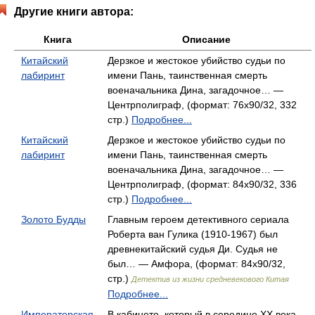
Другие книги автора:
Книга
Описание
Китайский
Дерзкое и жестокое убийство судьи по
лабиринт
имени Пань, таинственная смерть
военачальника Дина, загадочное… —
Центрполиграф, (формат: 76x90/32, 332
стр.)
Подробнее...
Китайский
Дерзкое и жестокое убийство судьи по
лабиринт
имени Пань, таинственная смерть
военачальника Дина, загадочное… —
Центрполиграф, (формат: 84x90/32, 336
стр.)
Подробнее...
Золото Будды
Главным героем детективного сериала
Роберта ван Гулика (1910-1967) был
древнекитайский судья Ди. Судья не
был… — Амфора, (формат: 84x90/32,
стр.)
Детектив из жизни средневекового Китая
Подробнее...
Императорская
В кабинете, который в середине XX века