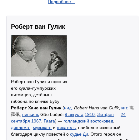
Подробнее...
Роберт ван Гулик
Роберт ван Гулик и один из
его куала-лумпурских
питомцев, детёныш
гиббона по кличке Бубу
Роберт Ханс ван Гулик
(
нид.
Robert Hans van Gulik
,
кит.
高
羅佩,
пиньинь
Gāo Luōpèi
9 августа
1910
,
Зютфен
—
24
сентября
1967
,
Гаага
) —
голландский
востоковед
,
дипломат
,
музыкант
и
писатель
, наиболее известный
благодаря циклу повестей о
судье Ди
. Этого героя он