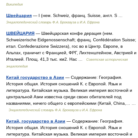
Википедия
Швейцария
— I (нем. Schweiz, франц. Suisse, англ. S …
Энциклопедический словарь Ф.А. Брокгауза и И.А. Ефрона
ШВЕЙЦАРИЯ
— Швейцарская конфе дерация (нем.
Schweizerische Eidgenossenschaft; франц. Confédération Suisse;
итал. Confederazione Swizzera), гос во в Центр. Европе, в
Альпах, граничит с Францией, ФРГ, Лихтенштейном, Австрией и
Италией. Площ. 41,3 тыс. км2. Нас …
Советская историческая
энциклопедия
Китай государство в Азии
— Содержание: География.
История общая. История сношений К. с Европой. Язык и
литература. Китайская музыка. Великая империя восточной и
центральной Азии известна среди своих обитателей под
названиями, ничего общего с европейскими (Китай, China,… …
Энциклопедический словарь Ф.А. Брокгауза и И.А. Ефрона
Китай, государство в Азии
— Содержание: География.
История общая. История сношений К. с Европой. Язык и
литература. Китайская музыка. Великая империя восточной и