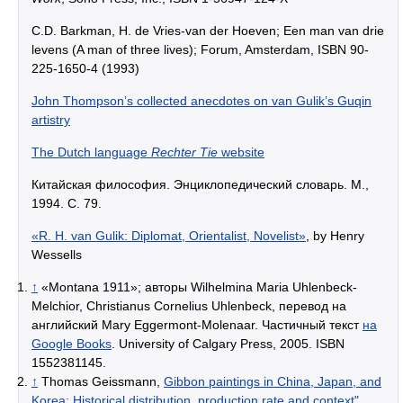
C.D. Barkman, H. de Vries-van der Hoeven; Een man van drie
levens (A man of three lives); Forum, Amsterdam, ISBN 90-
225-1650-4 (1993)
John Thompson’s collected anecdotes on van Gulik’s Guqin
artistry
The Dutch language
Rechter Tie
website
Китайская философия. Энциклопедический словарь. М.,
1994. С. 79.
«R. H. van Gulik: Diplomat, Orientalist, Novelist»
, by Henry
Wessells
↑
«Montana 1911»; авторы Wilhelmina Maria Uhlenbeck-
Melchior, Christianus Cornelius Uhlenbeck, перевод на
английский Mary Eggermont-Molenaar. Частичный текст
на
Google Books
. University of Calgary Press, 2005. ISBN
1552381145.
↑
Thomas Geissmann,
Gibbon paintings in China, Japan, and
Korea: Historical distribution, production rate and context"