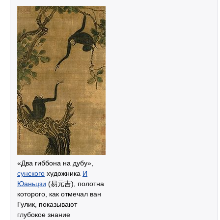
«Два гиббона на дубу»,
сунского
художника
И
Юаньцзи
(易元吉), полотна
которого, как отмечал ван
Гулик, показывают
глубокое знание