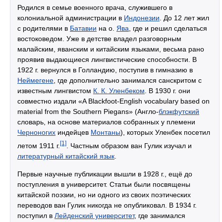
Родился в семье военного врача, служившего в
колониальной администрации в
Индонезии
. До 12 лет жил
с родителями в
Батавии
на о.
Ява
, где и решил сделаться
востоковедом. Уже в детстве владел разговорным
малайским, яванским и китайским языками, весьма рано
проявив выдающиеся лингвистические способности. В
1922 г. вернулся в Голландию, поступив в гимназию в
Неймегене
, где дополнительно занимался санскритом с
известным лингвистом
К. К. Уленбеком
. В 1930 г. они
совместно издали «A Blackfoot-English vocabulary based on
material from the Southern Piegans» (Англо-
блэкфутский
словарь, на основе материалов собранных у племени
Черноногих
индейцев
Монтаны
), которых Уленбек посетил
[1]
летом 1911 г.
. Частным образом ван Гулик изучал и
литературный китайский язык
.
Первые научные публикации вышли в 1928 г., ещё до
поступления в университет. Статьи были посвящены
китайской поэзии, но ни одного из своих поэтических
переводов ван Гулик никогда не опубликовал. В 1934 г.
поступил в
Лейденский университет
, где занимался