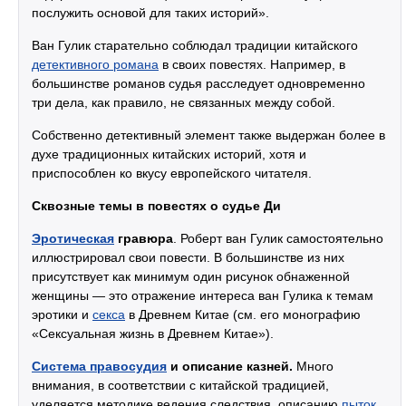
послужить основой для таких историй».
Ван Гулик старательно соблюдал традиции китайского
детективного романа
в своих повестях. Например, в
большинстве романов судья расследует одновременно
три дела, как правило, не связанных между собой.
Собственно детективный элемент также выдержан более в
духе традиционных китайских историй, хотя и
приспособлен ко вкусу европейского читателя.
Сквозные темы в повестях о судье Ди
Эротическая
гравюра
. Роберт ван Гулик самостоятельно
иллюстрировал свои повести. В большинстве из них
присутствует как минимум один рисунок обнаженной
женщины — это отражение интереса ван Гулика к темам
эротики и
секса
в Древнем Китае (см. его монографию
«Сексуальная жизнь в Древнем Китае»).
Система правосудия
и описание казней.
Много
внимания, в соответствии с китайской традицией,
уделяется методике ведения следствия, описанию
пыток