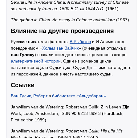
Sexual Life in Ancient China. A preliminary survey of Chinese
sex and society from ca. 1500 B.C. till 1644 A.D.
(1961).
The gibbon in China. An essay in Chinese animal lore
(1967)
Влияние на другие произведения
Русские писатели-фантасты
В.Рыбаков
и И.Алимов под
псевдонимом «
Хольм ван Зайчик
» (очевидная отсылка к
ван Гулику
) создали цикл детективных романов в жанре
альтернативной истории
. Один из романов цикла
называется «Дело Судьи Ди», Судья Ди — имя кота одного
из персонажей, данное в честь настоящего судьи.
Ссылки
Ван Гулик, Роберт
в
библиотеке «Альдебаран»
Janwillem van de Wetering; Robert van Gulik: Zijn Leven Zijn
Werk; Loeb, Amsterdam, ISBN 90-6213-899-3 (Hardback,
First edition 1989)
Janwillem van de Wetering;
Robert van Gulik: His Life His
Work
; Soho Press, Inc.; ISBN 1-56947-124-X