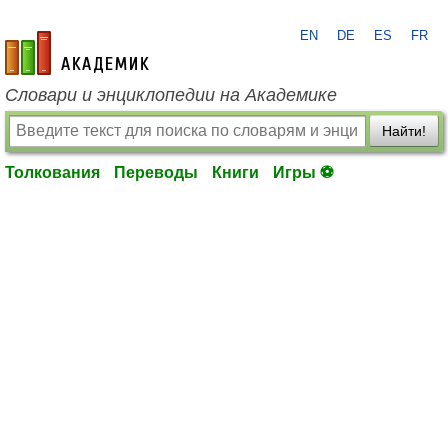
EN
DE
ES
FR
academic.ru
Словари и энциклопедии на Академике
Найти!
Толкования
Переводы
Книги
Игры ⚽