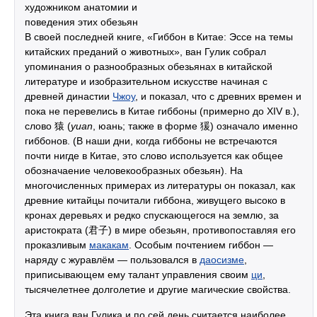
художником анатомии и
поведения этих обезьян
В своей последней книге, «Гиббон в Китае: Эссе на темы
китайских преданий о животных», ван Гулик собрал
упоминания о разнообразных обезьянах в китайской
литературе и изобразительном искусстве начиная с
древней династии
Чжоу
, и показал, что с древних времен и
пока не перевелись в Китае гиббоны (примерно до XIV в.),
слово 猿 (
yuan
, юань; также в форме 猨) означало именно
гиббонов. (В наши дни, когда гиббоны не встречаются
почти нигде в Китае, это слово используется как общее
обозначаение человекообразных обезьян). На
многочисленных примерах из литературы он показал, как
древние китайцы почитали гиббона, живущего высоко в
кронах деревьях и редко спускающегося на землю, за
аристократа (君子) в мире обезьян, противопоставляя его
проказливым
макакам
. Особым почтением гиббон —
наряду с журавлём — пользовался в
даосизме
,
приписывающем ему талант управления своим
ци
,
тысячелетнее долголетие и другие магические свойства.
Эта книга ван Гулика и по сей день считается наиболее