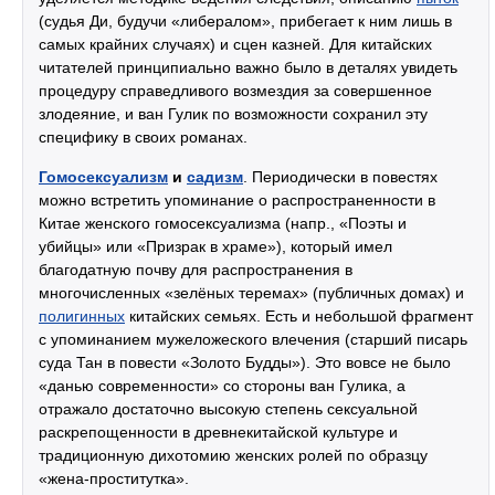
(судья Ди, будучи «либералом», прибегает к ним лишь в
самых крайних случаях) и сцен казней. Для китайских
читателей принципиально важно было в деталях увидеть
процедуру справедливого возмездия за совершенное
злодеяние, и ван Гулик по возможности сохранил эту
специфику в своих романах.
Гомосексуализм
и
садизм
. Периодически в повестях
можно встретить упоминание о распространенности в
Китае женского гомосексуализма (напр., «Поэты и
убийцы» или «Призрак в храме»), который имел
благодатную почву для распространения в
многочисленных «зелёных теремах» (публичных домах) и
полигинных
китайских семьях. Есть и небольшой фрагмент
с упоминанием мужеложеского влечения (старший писарь
суда Тан в повести «Золото Будды»). Это вовсе не было
«данью современности» со стороны ван Гулика, а
отражало достаточно высокую степень сексуальной
раскрепощенности в древнекитайской культуре и
традиционную дихотомию женских ролей по образцу
«жена-проститутка».