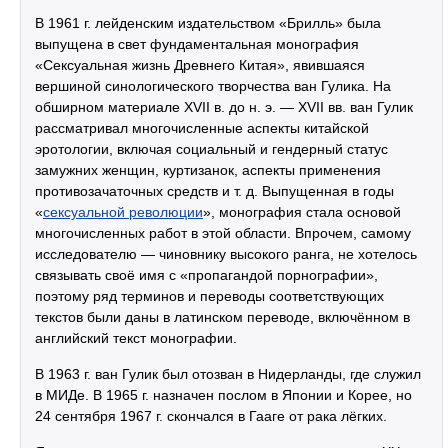
В 1961 г. лейденским издательством «Брилль» была
выпущена в свет фундаментальная монография
«Сексуальная жизнь Древнего Китая», явившаяся
вершиной синологического творчества ван Гулика. На
обширном материале XVII в. до н. э. — XVII вв. ван Гулик
рассматривал многочисленные аспекты китайской
эротологии, включая социальный и гендерный статус
замужних женщин, куртизанок, аспекты применения
противозачаточных средств и т. д. Выпущенная в годы
«
сексуальной революции
», монография стала основой
многочисленных работ в этой области. Впрочем, самому
исследователю — чиновнику высокого ранга, не хотелось
связывать своё имя с «пропагандой порнографии»,
поэтому ряд терминов и переводы соответствующих
текстов были даны в латинском переводе, включённом в
английский текст монографии.
В 1963 г. ван Гулик был отозван в Нидерланды, где служил
в МИДе. В 1965 г. назначен послом в Японии и Корее, но
24 сентября 1967 г. скончался в Гааге от рака лёгких.