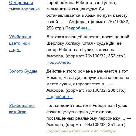
Ожерелье и
Герой романа Роберта ван Гулика,
тыква-горлянка
знаменитый сыщик судья Ди
останавливается в Хэши по пути к месту
своей… — Амфора, (формат: 76x100/32,
256 стр.)
Подробнее...
Убийство в
В захватывающей повести, посвященной
цветочной
Шерлоку Холмсу Китая - судье Ди, ее
лодке
автор Роберт ван Гулик, как всегда… —
Амфора, (формат: 76x100/32, 352 стр.)
Подробнее...
Золото Будды
Действие этого романа начинается в тот
момент, когда Ди, получив назначение на
место судьи, отправляется в… —
Амфора, (формат: 76x100/32, 288 стр.)
Подробнее...
Убийства по-
Голландский писатель Роберт ван Гулик
китайски
создал целую серию детективов,
посвященных реальному персонажу … —
Амфора, (формат: 84x108/32, 351 стр.)
Современные и классические бестселлеры