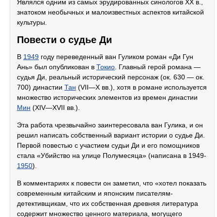
Являлся одним из самых эрудированных синологов ХХ в.,
знатоком необычных и малоизвестных аспектов китайской
культуры.
Повести о судье Ди
В
1949
году переведенный ван Гуликом роман «Ди Гун
Ань» был опубликован в
Токио
. Главный герой романа —
судья Ди, реальный исторический персонаж (ок. 630 — ок.
700) династии
Тан
(VII—X вв.), хотя в романе используется
множество исторических элементов из времен династии
Мин
(XIV—XVII вв.).
Эта работа чрезвычайно заинтересовала ван Гулика, и он
решил написать собственный вариант истории о судье Ди.
Первой повестью с участием судьи Ди и его помощников
стала «Убийство на улице Полумесяца» (написана в 1949-
1950
).
В комментариях к повести он заметил, что «хотел показать
современным китайским и японским писателям-
детективщикам, что их собственная древняя литература
содержит множество ценного материала, могущего