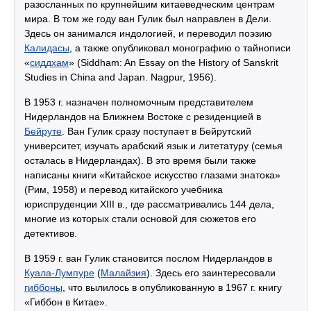
разосланных по крупнейшим китаеведческим центрам
мира. В том же году ван Гулик был направлен в Дели.
Здесь он занимался индологией, и переводил поэзию
Калидасы
, а также опубликовал монографию о тайнописи
«
сиддхам
» (Siddham: An Essay on the History of Sanskrit
Studies in China and Japan. Nagpur, 1956).
В 1953 г. назначен полномочным представителем
Нидерландов на Ближнем Востоке с резиденцией в
Бейруте
. Ван Гулик сразу поступает в Бейрутский
университет, изучать арабский язык и литетатуру (семья
осталась в Нидерландах). В это время были также
написаны книги «Китайское искусство глазами знатока»
(Рим, 1958) и перевод китайского учебника
юриспруденции XIII в., где рассматривались 144 дела,
многие из которых стали основой для сюжетов его
детективов.
В 1959 г. ван Гулик становится послом Нидерландов в
Куала-Лумпуре
(
Малайзия
). Здесь его заинтересовали
гиббоны
, что вылилось в опубликованную в 1967 г. книгу
«Гиббон в Китае».