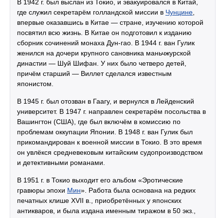
В 1942 г. был выслан из Токио, и эвакуировался в Китай,
где служил секретарём голландской миссии в
Чунцине
,
впервые оказавшись в Китае — стране, изучению которой
посвятил всю жизнь. В Китае он подготовил к изданию
сборник сочинений монаха Дун-гао. В 1944 г. ван Гулик
женился на дочери крупного сановника маньчжурской
династии — Шуй Шифан. У них было четверо детей,
причём старший — Виллет сделался известным
японистом.
В 1945 г. был отозван в Гаагу, и вернулся в Лейденский
университет. В 1947 г. направлен секретарём посольства в
Вашингтон (США), где был включём в комиссию по
проблемам оккупации Японии. В 1948 г. ван Гулик был
прикомандирован к военной миссии в Токио. В это время
он увлёкся средневековым китайским судопроизводством
и детективными романами.
В 1951 г. в Токио выходит его альбом «Эротические
гравюры эпохи
Мин
». Работа была основана на редких
печатных клише XVII в., приобретённых у японских
антикваров, и была издана именным тиражом в 50 экз.,