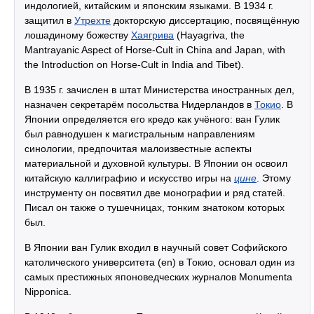
индологией, китайским и японским языками. В 1934 г.
защитил в
Утрехте
докторскую диссертацию, посвящённую
лошадиному божеству
Хаягрива
(Hayagriva, the
Mantrayanic Aspect of Horse-Cult in China and Japan, with
the Introduction on Horse-Cult in India and Tibet).
В 1935 г. зачислен в штат Министерства иностранных дел,
назначен секретарём посольства Нидерландов в
Токио
. В
Японии определяется его кредо как учёного: ван Гулик
был равнодушен к магистральным направлениям
синологии, предпочитая малоизвестные аспекты
материальной и духовной культуры. В Японии он освоил
китайскую каллиграфию и искусство игры на
цине
. Этому
инструменту он посвятил две монографии и ряд статей.
Писал он также о тушечницах, тонким знатоком которых
был.
В Японии ван Гулик входил в научный совет Софийского
католического университета (en) в Токио, основал один из
самых престижных японоведческих журналов Monumenta
Nipponica.