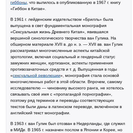
гиббоны
, что вылилось в опубликованную в 1967 г. книгу
«Гиббон в Китае».
В 1961 г. лейденским издательством «Брилль» была
выпущена в свет фундаментальная монография
«Сексуальная жизнь Древнего Китая», явившаяся
вершиной синологического творчества ван Гулика. На
обширном материале XVII в. до н. э. — XVII вв. ван Гулик
рассматривал многочисленные аспекты китайской
эротологии, включая социальный и гендерный статус
замужних женщин, куртизанок, аспекты применения
противозачаточных средств и т. д. Выпущенная в годы
«
сексуальной революции
», монография стала основой
многочисленных работ в этой области. Впрочем, самому
исследователю — чиновнику высокого ранга, не хотелось
связывать своё имя с «пропагандой порнографии»,
поэтому ряд терминов и переводы соответствующих
текстов были даны в латинском переводе, включённом в
английский текст монографии.
В 1963 г. ван Гулик был отозван в Нидерланды, где служил
в МИДе. В 1965 г. назначен послом в Японии и Корее, но