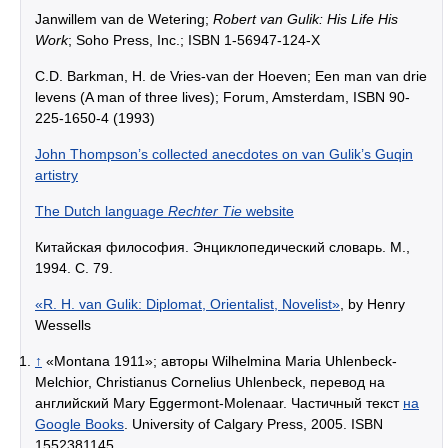
Janwillem van de Wetering;
Robert van Gulik: His Life His
Work
; Soho Press, Inc.; ISBN 1-56947-124-X
C.D. Barkman, H. de Vries-van der Hoeven; Een man van drie
levens (A man of three lives); Forum, Amsterdam, ISBN 90-
225-1650-4 (1993)
John Thompson’s collected anecdotes on van Gulik’s Guqin
artistry
The Dutch language
Rechter Tie
website
Китайская философия. Энциклопедический словарь. М.,
1994. С. 79.
«R. H. van Gulik: Diplomat, Orientalist, Novelist»
, by Henry
Wessells
↑
«Montana 1911»; авторы Wilhelmina Maria Uhlenbeck-
Melchior, Christianus Cornelius Uhlenbeck, перевод на
английский Mary Eggermont-Molenaar. Частичный текст
на
Google Books
. University of Calgary Press, 2005. ISBN
1552381145.