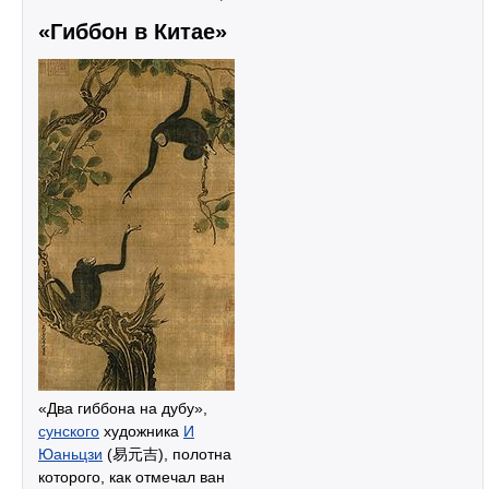
«Гиббон в Китае»
«Два гиббона на дубу»,
сунского
художника
И
Юаньцзи
(易元吉), полотна
которого, как отмечал ван