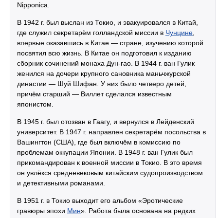
Nipponica.
В 1942 г. был выслан из Токио, и эвакуировался в Китай,
где служил секретарём голландской миссии в
Чунцине
,
впервые оказавшись в Китае — стране, изучению которой
посвятил всю жизнь. В Китае он подготовил к изданию
сборник сочинений монаха Дун-гао. В 1944 г. ван Гулик
женился на дочери крупного сановника маньчжурской
династии — Шуй Шифан. У них было четверо детей,
причём старший — Виллет сделался известным
японистом.
В 1945 г. был отозван в Гаагу, и вернулся в Лейденский
университет. В 1947 г. направлен секретарём посольства в
Вашингтон (США), где был включём в комиссию по
проблемам оккупации Японии. В 1948 г. ван Гулик был
прикомандирован к военной миссии в Токио. В это время
он увлёкся средневековым китайским судопроизводством
и детективными романами.
В 1951 г. в Токио выходит его альбом «Эротические
гравюры эпохи
Мин
». Работа была основана на редких