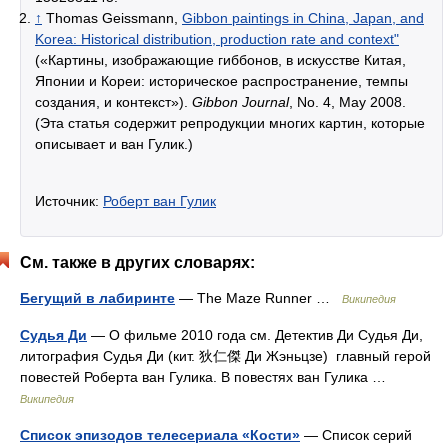
↑
Thomas Geissmann,
Gibbon paintings in China, Japan, and
Korea: Historical distribution, production rate and context"
(«Картины, изображающие гиббонов, в искусстве Китая,
Японии и Кореи: историческое распространение, темпы
создания, и контекст»).
Gibbon Journal
, No. 4, May 2008.
(Эта статья содержит репродукции многих картин, которые
описывает и ван Гулик.)
Источник:
Роберт ван Гулик
См. также в других словарях:
Бегущий в лабиринте
— The Maze Runner …
Википедия
Судья Ди
— О фильме 2010 года см. Детектив Ди Судья Ди,
литография Судья Ди (кит. 狄仁傑 Ди Жэньцзе) главный герой
повестей Роберта ван Гулика. В повестях ван Гулика …
Википедия
Список эпизодов телесериала «Кости»
— Список серий