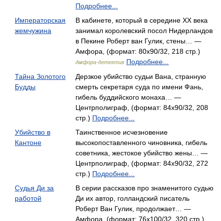
Подробнее...
Императорская
В кабинете, который в середине XX века
жемчужина
занимал королевский посол Нидерландов
в Пекине Роберт ван Гулик, стены… —
Амфора, (формат: 80x90/32, 218 стр.)
Подробнее...
Амфора-детектив
Тайна Золотого
Дерзкое убийство судьи Вана, странную
Будды
смерть секретаря суда по имени Фань,
гибель буддийского монаха… —
Центрполиграф, (формат: 84x90/32, 208
стр.)
Подробнее...
Убийство в
Таинственное исчезновение
Кантоне
высокопоставленного чиновника, гибель
советника, жестокое убийство жены… —
Центрполиграф, (формат: 84x90/32, 272
стр.)
Подробнее...
Судья Ди за
В серии рассказов про знаменитого судью
работой
Ди их автор, голландский писатель
Роберт Ван Гулик, продолжает… —
Амфора, (формат: 76x100/32, 320 стр.)