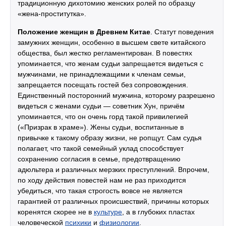
традиционную дихотомию женских ролей по образцу
«жена-проститутка».
Положение женщин в Древнем Китае
. Статут поведения
замужних женщин, особенно в высшем свете китайского
общества, был жестко регламентирован. В повестях
упоминается, что женам судьи запрещается видеться с
мужчинами, не принадлежащими к членам семьи,
запрещается посещать гостей без сопровождения.
Единственный посторонний мужчина, которому разрешено
видеться с женами судьи — советник Хун, причём
упоминается, что он очень горд такой привилегией
(«Призрак в храме»). Жены судьи, воспитанные в
привычке к такому образу жизни, не ропщут. Сам судья
полагает, что такой семейный уклад способствует
сохранению согласия в семье, предотвращению
адюльтера и различных мерзких преступлений. Впрочем,
по ходу действия повестей нам не раз приходится
убедиться, что такая строгость вовсе не является
гарантией от различных происшествий, причины которых
коренятся скорее не в
культуре
, а в глубоких пластах
человеческой
психики
и
физиологии
.