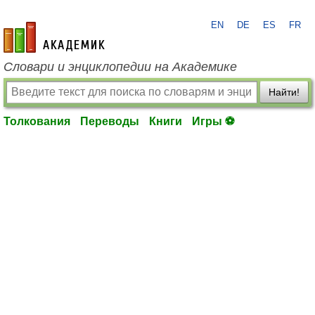
EN
DE
ES
FR
academic.ru
Словари и энциклопедии на Академике
Найти!
Толкования
Переводы
Книги
Игры ⚽