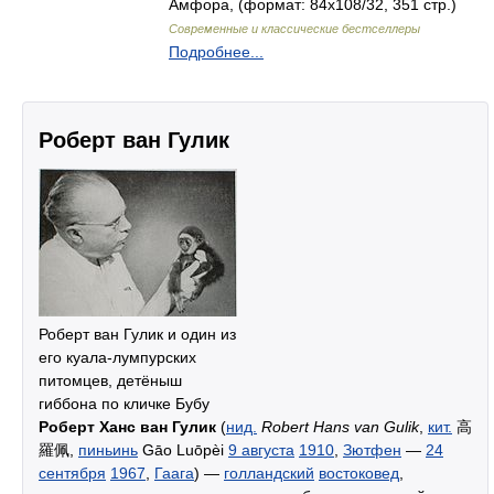
Амфора, (формат: 84x108/32, 351 стр.)
Современные и классические бестселлеры
Подробнее...
Роберт ван Гулик
Роберт ван Гулик и один из
его куала-лумпурских
питомцев, детёныш
гиббона по кличке Бубу
Роберт Ханс ван Гулик
(
нид.
Robert Hans van Gulik
,
кит.
高
羅佩,
пиньинь
Gāo Luōpèi
9 августа
1910
,
Зютфен
—
24
сентября
1967
,
Гаага
) —
голландский
востоковед
,