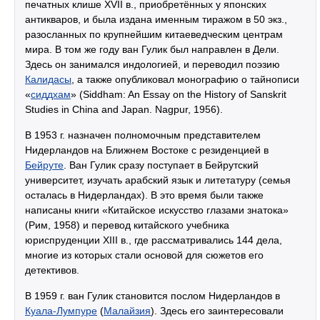
печатных клише XVII в., приобретённых у японских
антикваров, и была издана именным тиражом в 50 экз.,
разосланных по крупнейшим китаеведческим центрам
мира. В том же году ван Гулик был направлен в Дели.
Здесь он занимался индологией, и переводил поэзию
Калидасы
, а также опубликовал монографию о тайнописи
«
сиддхам
» (Siddham: An Essay on the History of Sanskrit
Studies in China and Japan. Nagpur, 1956).
В 1953 г. назначен полномочным представителем
Нидерландов на Ближнем Востоке с резиденцией в
Бейруте
. Ван Гулик сразу поступает в Бейрутский
университет, изучать арабский язык и литетатуру (семья
осталась в Нидерландах). В это время были также
написаны книги «Китайское искусство глазами знатока»
(Рим, 1958) и перевод китайского учебника
юриспруденции XIII в., где рассматривались 144 дела,
многие из которых стали основой для сюжетов его
детективов.
В 1959 г. ван Гулик становится послом Нидерландов в
Куала-Лумпуре
(
Малайзия
). Здесь его заинтересовали