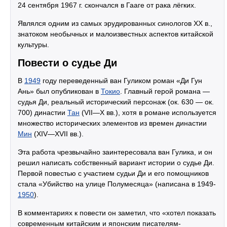
24 сентября 1967 г. скончался в Гааге от рака лёгких.
Являлся одним из самых эрудированных синологов ХХ в.,
знатоком необычных и малоизвестных аспектов китайской
культуры.
Повести о судье Ди
В
1949
году переведенный ван Гуликом роман «Ди Гун
Ань» был опубликован в
Токио
. Главный герой романа —
судья Ди, реальный исторический персонаж (ок. 630 — ок.
700) династии
Тан
(VII—X вв.), хотя в романе используется
множество исторических элементов из времен династии
Мин
(XIV—XVII вв.).
Эта работа чрезвычайно заинтересовала ван Гулика, и он
решил написать собственный вариант истории о судье Ди.
Первой повестью с участием судьи Ди и его помощников
стала «Убийство на улице Полумесяца» (написана в 1949-
1950
).
В комментариях к повести он заметил, что «хотел показать
современным китайским и японским писателям-