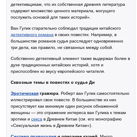
детективщикам, что их собственная древняя литература
содержит множество ценного материала, могущего
послужить основой для таких историй».
Ван Гулик старательно соблюдал традиции китайского
детективного романа
в своих повестях. Например, в
большинстве романов судья расследует одновременно
три дела, как правило, не связанных между собой.
Собственно детективный элемент также выдержан более в
духе традиционных китайских историй, хотя и
приспособлен ко вкусу европейского читателя.
Сквозные темы в повестях о судье Ди
Эротическая
гравюра
. Роберт ван Гулик самостоятельно
иллюстрировал свои повести. В большинстве из них
присутствует как минимум один рисунок обнаженной
женщины — это отражение интереса ван Гулика к темам
эротики и
секса
в Древнем Китае (см. его монографию
«Сексуальная жизнь в Древнем Китае»).
Система правосудия
и описание казней.
Много