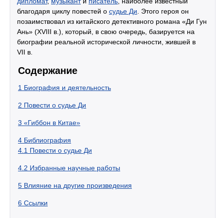
дипломат
,
музыкант
и
писатель
, наиболее известный
благодаря циклу повестей о
судье Ди
. Этого героя он
позаимствовал из китайского детективного романа «Ди Гун
Ань» (XVIII в.), который, в свою очередь, базируется на
биографии реальной исторической личности, жившей в
VII в.
Содержание
1
Биография и деятельность
2
Повести о судье Ди
3
«Гиббон в Китае»
4
Библиография
4.1
Повести о судье Ди
4.2
Избранные научные работы
5
Влияние на другие произведения
6
Ссылки