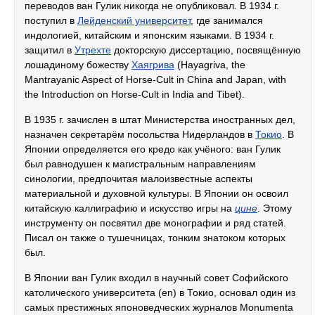
переводов ван Гулик никогда не опубликовал. В 1934 г.
поступил в
Лейденский университет
, где занимался
индологией, китайским и японским языками. В 1934 г.
защитил в
Утрехте
докторскую диссертацию, посвящённую
лошадиному божеству
Хаягрива
(Hayagriva, the
Mantrayanic Aspect of Horse-Cult in China and Japan, with
the Introduction on Horse-Cult in India and Tibet).
В 1935 г. зачислен в штат Министерства иностранных дел,
назначен секретарём посольства Нидерландов в
Токио
. В
Японии определяется его кредо как учёного: ван Гулик
был равнодушен к магистральным направлениям
синологии, предпочитая малоизвестные аспекты
материальной и духовной культуры. В Японии он освоил
китайскую каллиграфию и искусство игры на
цине
. Этому
инструменту он посвятил две монографии и ряд статей.
Писал он также о тушечницах, тонким знатоком которых
был.
В Японии ван Гулик входил в научный совет Софийского
католического университета (en) в Токио, основал один из
самых престижных японоведческих журналов Monumenta