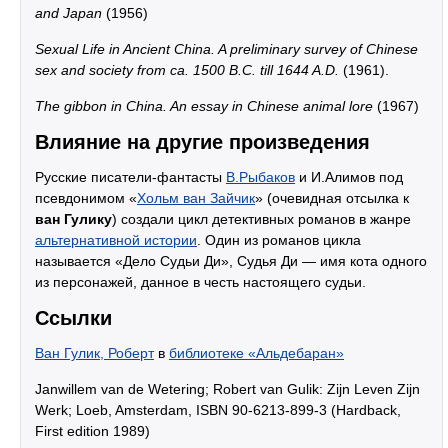
and Japan
(1956)
Sexual Life in Ancient China. A preliminary survey of Chinese
sex and society from ca. 1500 B.C. till 1644 A.D.
(1961).
The gibbon in China. An essay in Chinese animal lore
(1967)
Влияние на другие произведения
Русские писатели-фантасты
В.Рыбаков
и И.Алимов под
псевдонимом «
Хольм ван Зайчик
» (очевидная отсылка к
ван Гулику
) создали цикл детективных романов в жанре
альтернативной истории
. Один из романов цикла
называется «Дело Судьи Ди», Судья Ди — имя кота одного
из персонажей, данное в честь настоящего судьи.
Ссылки
Ван Гулик, Роберт
в
библиотеке «Альдебаран»
Janwillem van de Wetering; Robert van Gulik: Zijn Leven Zijn
Werk; Loeb, Amsterdam, ISBN 90-6213-899-3 (Hardback,
First edition 1989)