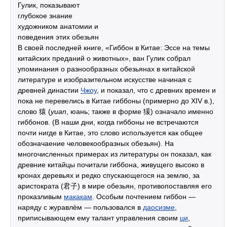
Гулик, показывают
глубокое знание
художником анатомии и
поведения этих обезьян
В своей последней книге, «Гиббон в Китае: Эссе на темы
китайских преданий о животных», ван Гулик собрал
упоминания о разнообразных обезьянах в китайской
литературе и изобразительном искусстве начиная с
древней династии
Чжоу
, и показал, что с древних времен и
пока не перевелись в Китае гиббоны (примерно до XIV в.),
слово 猿 (
yuan
, юань; также в форме 猨) означало именно
гиббонов. (В наши дни, когда гиббоны не встречаются
почти нигде в Китае, это слово используется как общее
обозначаение человекообразных обезьян). На
многочисленных примерах из литературы он показал, как
древние китайцы почитали гиббона, живущего высоко в
кронах деревьях и редко спускающегося на землю, за
аристократа (君子) в мире обезьян, противопоставляя его
проказливым
макакам
. Особым почтением гиббон —
наряду с журавлём — пользовался в
даосизме
,
приписывающем ему талант управления своим
ци
,