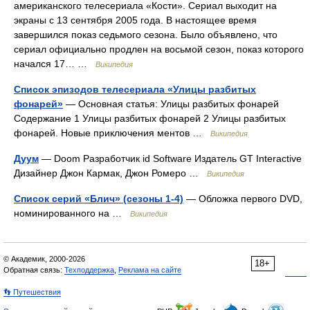
американского телесериала «Кости». Сериал выходит на
экраны с 13 сентября 2005 года. В настоящее время
завершился показ седьмого сезона. Было объявлено, что
сериал официально продлен на восьмой сезон, показ которого
начался 17… …
Википедия
Список эпизодов телесериала «Улицы разбитых
фонарей»
— Основная статья: Улицы разбитых фонарей
Содержание 1 Улицы разбитых фонарей 2 Улицы разбитых
фонарей. Новые приключения ментов …
Википедия
Дуум
— Doom Разработчик id Software Издатель GT Interactive
Дизайнер Джон Кармак, Джон Ромеро …
Википедия
Список серий «Блич» (сезоны 1-4)
— Обложка первого DVD,
номинированного на …
Википедия
© Академик, 2000-2026
18+
Обратная связь:
Техподдержка
,
Реклама на сайте
👣 Путешествия