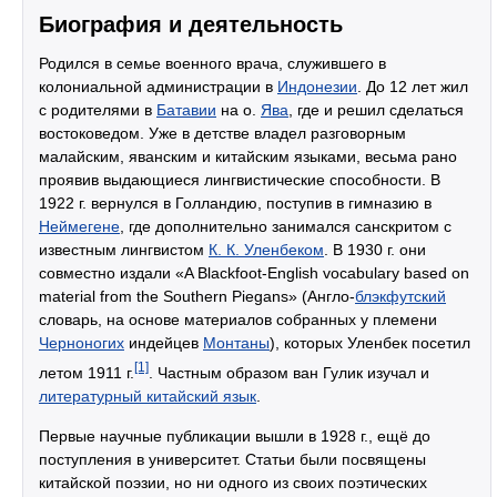
Биография и деятельность
Родился в семье военного врача, служившего в
колониальной администрации в
Индонезии
. До 12 лет жил
с родителями в
Батавии
на о.
Ява
, где и решил сделаться
востоковедом. Уже в детстве владел разговорным
малайским, яванским и китайским языками, весьма рано
проявив выдающиеся лингвистические способности. В
1922 г. вернулся в Голландию, поступив в гимназию в
Неймегене
, где дополнительно занимался санскритом с
известным лингвистом
К. К. Уленбеком
. В 1930 г. они
совместно издали «A Blackfoot-English vocabulary based on
material from the Southern Piegans» (Англо-
блэкфутский
словарь, на основе материалов собранных у племени
Черноногих
индейцев
Монтаны
), которых Уленбек посетил
[1]
летом 1911 г.
. Частным образом ван Гулик изучал и
литературный китайский язык
.
Первые научные публикации вышли в 1928 г., ещё до
поступления в университет. Статьи были посвящены
китайской поэзии, но ни одного из своих поэтических