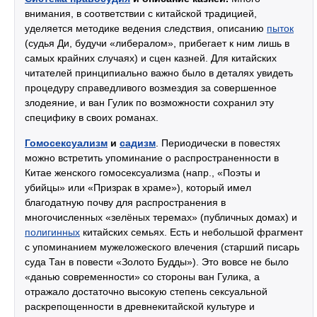
внимания, в соответствии с китайской традицией,
уделяется методике ведения следствия, описанию
пыток
(судья Ди, будучи «либералом», прибегает к ним лишь в
самых крайних случаях) и сцен казней. Для китайских
читателей принципиально важно было в деталях увидеть
процедуру справедливого возмездия за совершенное
злодеяние, и ван Гулик по возможности сохранил эту
специфику в своих романах.
Гомосексуализм
и
садизм
. Периодически в повестях
можно встретить упоминание о распространенности в
Китае женского гомосексуализма (напр., «Поэты и
убийцы» или «Призрак в храме»), который имел
благодатную почву для распространения в
многочисленных «зелёных теремах» (публичных домах) и
полигинных
китайских семьях. Есть и небольшой фрагмент
с упоминанием мужеложеского влечения (старший писарь
суда Тан в повести «Золото Будды»). Это вовсе не было
«данью современности» со стороны ван Гулика, а
отражало достаточно высокую степень сексуальной
раскрепощенности в древнекитайской культуре и