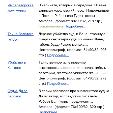
Императорская
В кабинете, который в середине XX века
жемчужина
занимал королевский посол Нидерландов
в Пекине Роберт ван Гулик, стены… —
Амфора, (формат: 80x90/32, 218 стр.)
Подробнее...
Амфора-детектив
Тайна Золотого
Дерзкое убийство судьи Вана, странную
Будды
смерть секретаря суда по имени Фань,
гибель буддийского монаха… —
Центрполиграф, (формат: 84x90/32, 208
стр.)
Подробнее...
Убийство в
Таинственное исчезновение
Кантоне
высокопоставленного чиновника, гибель
советника, жестокое убийство жены… —
Центрполиграф, (формат: 84x90/32, 272
стр.)
Подробнее...
Судья Ди за
В серии рассказов про знаменитого судью
работой
Ди их автор, голландский писатель
Роберт Ван Гулик, продолжает… —
Амфора, (формат: 76x100/32, 320 стр.)
Подробнее...