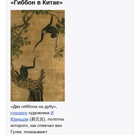
«Гиббон в Китае»
«Два гиббона на дубу»,
сунского
художника
И
Юаньцзи
(易元吉), полотна
которого, как отмечал ван
Гулик, показывают