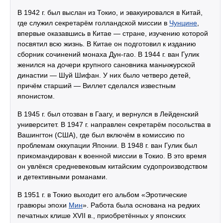
В 1942 г. был выслан из Токио, и эвакуировался в Китай,
где служил секретарём голландской миссии в
Чунцине
,
впервые оказавшись в Китае — стране, изучению которой
посвятил всю жизнь. В Китае он подготовил к изданию
сборник сочинений монаха Дун-гао. В 1944 г. ван Гулик
женился на дочери крупного сановника маньчжурской
династии — Шуй Шифан. У них было четверо детей,
причём старший — Виллет сделался известным
японистом.
В 1945 г. был отозван в Гаагу, и вернулся в Лейденский
университет. В 1947 г. направлен секретарём посольства в
Вашингтон (США), где был включём в комиссию по
проблемам оккупации Японии. В 1948 г. ван Гулик был
прикомандирован к военной миссии в Токио. В это время
он увлёкся средневековым китайским судопроизводством
и детективными романами.
В 1951 г. в Токио выходит его альбом «Эротические
гравюры эпохи
Мин
». Работа была основана на редких
печатных клише XVII в., приобретённых у японских