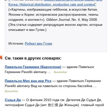
Korea: Historical distribution, production rate and context"
(«Картины, изображающие гиббонов, в искусстве Китая,
Японии и Кореи: историческое распространение, темпы
создания, и контекст»).
Gibbon Journal
, No. 4, May 2008.
(Эта статья содержит репродукции многих картин, которые
описывает и ван Гулик.)
Источник:
Роберт ван Гулик
См. также в других словарях:
Павильон Германии (Барселона)
— здание Павильон
Германии Pavelló alemany …
Википедия
Павильон Мис ван дер Роэ
— здание Павильон Германии
Pavelló alemany Вид на павильон со стороны бассейна …
Википедия
Судья Ди
— О фильме 2010 года см. Детектив Ди Судья Ди,
литография Судья Ди (кит. 狄仁傑 Ди Жэньцзе) главный герой