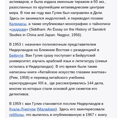
антикваров, и была издана именным тиражом в 50 экз.,
разосланных по крупнейшим китаеведческим центрам
мира. В том же году ван Гулик был направлен в Дели.
Здесь он занимался индологией, и переводил поэзию
Калидасы
, а также опубликовал монографию о тайнописи
«
сиддхам
» (Siddham: An Essay on the History of Sanskrit
Studies in China and Japan. Nagpur, 1956).
В 1953 г. назначен полномочным представителем
Нидерландов на Ближнем Востоке с резиденцией в
Бейруте
. Ван Гулик сразу поступает в Бейрутский
университет, изучать арабский язык и литетатуру (семья
осталась в Нидерландах). В это время были также
написаны книги «Китайское искусство глазами знатока»
(Рим, 1958) и перевод китайского учебника
юриспруденции XIII в., где рассматривались 144 дела,
многие из которых стали основой для сюжетов его
детективов.
В 1959 г. ван Гулик становится послом Нидерландов в
Куала-Лумпуре
(
Малайзия
). Здесь его заинтересовали
гиббоны
, что вылилось в опубликованную в 1967 г. книгу