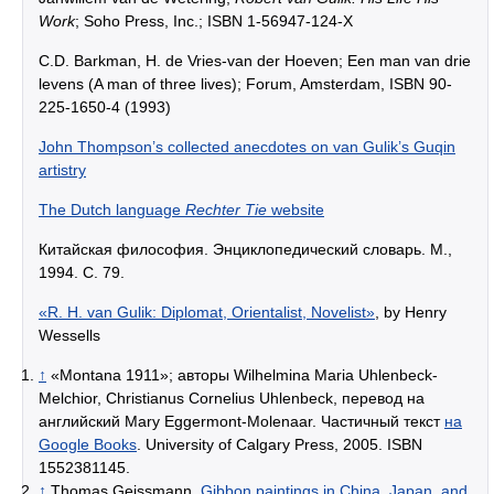
Work
; Soho Press, Inc.; ISBN 1-56947-124-X
C.D. Barkman, H. de Vries-van der Hoeven; Een man van drie
levens (A man of three lives); Forum, Amsterdam, ISBN 90-
225-1650-4 (1993)
John Thompson’s collected anecdotes on van Gulik’s Guqin
artistry
The Dutch language
Rechter Tie
website
Китайская философия. Энциклопедический словарь. М.,
1994. С. 79.
«R. H. van Gulik: Diplomat, Orientalist, Novelist»
, by Henry
Wessells
↑
«Montana 1911»; авторы Wilhelmina Maria Uhlenbeck-
Melchior, Christianus Cornelius Uhlenbeck, перевод на
английский Mary Eggermont-Molenaar. Частичный текст
на
Google Books
. University of Calgary Press, 2005. ISBN
1552381145.
↑
Thomas Geissmann,
Gibbon paintings in China, Japan, and