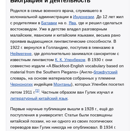
Биография и деятельность
Родился в семье военного врача, служившего в
колониальной администрации в
Индонезии
. До 12 лет жил
с родителями в
Батавии
на о.
Ява
, где и решил сделаться
востоковедом. Уже в детстве владел разговорным
малайским, яванским и китайским языками, весьма рано
проявив выдающиеся лингвистические способности. В
1922 г. вернулся в Голландию, поступив в гимназию в
Неймегене
, где дополнительно занимался санскритом с
известным лингвистом
К. К. Уленбеком
. В 1930 г. они
совместно издали «A Blackfoot-English vocabulary based on
material from the Southern Piegans» (Англо-
блэкфутский
словарь, на основе материалов собранных у племени
Черноногих
индейцев
Монтаны
), которых Уленбек посетил
[1]
летом 1911 г.
. Частным образом ван Гулик изучал и
литературный китайский язык
.
Первые научные публикации вышли в 1928 г., ещё до
поступления в университет. Статьи были посвящены
китайской поэзии, но ни одного из своих поэтических
переводов ван Гулик никогда не опубликовал. В 1934 г.