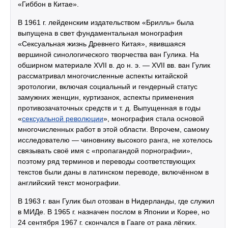
«Гиббон в Китае».
В 1961 г. лейденским издательством «Брилль» была
выпущена в свет фундаментальная монография
«Сексуальная жизнь Древнего Китая», явившаяся
вершиной синологического творчества ван Гулика. На
обширном материале XVII в. до н. э. — XVII вв. ван Гулик
рассматривал многочисленные аспекты китайской
эротологии, включая социальный и гендерный статус
замужних женщин, куртизанок, аспекты применения
противозачаточных средств и т. д. Выпущенная в годы
«
сексуальной революции
», монография стала основой
многочисленных работ в этой области. Впрочем, самому
исследователю — чиновнику высокого ранга, не хотелось
связывать своё имя с «пропагандой порнографии»,
поэтому ряд терминов и переводы соответствующих
текстов были даны в латинском переводе, включённом в
английский текст монографии.
В 1963 г. ван Гулик был отозван в Нидерланды, где служил
в МИДе. В 1965 г. назначен послом в Японии и Корее, но
24 сентября 1967 г. скончался в Гааге от рака лёгких.