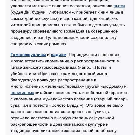
уделяется методике ведения следствия, описанию
пыток
(судья Ди, будучи «либералом», прибегает к ним лишь в
самых крайних случаях) и сцен казней. Для китайских
читателей принципиально важно было в деталях увидеть
процедуру справедливого возмездия за совершенное
злодеяние, и ван Гулик по возможности сохранил эту
специфику в своих романах.
Гомосексуализм
и
садизм
. Периодически в повестях
можно встретить упоминание о распространенности в
Китае женского гомосексуализма (напр., «Поэты и
убийцы» или «Призрак в храме»), который имел
благодатную почву для распространения в
многочисленных «зелёных теремах» (публичных домах) и
полигинных
китайских семьях. Есть и небольшой фрагмент
с упоминанием мужеложеского влечения (старший писарь
суда Тан в повести «Золото Будды»). Это вовсе не было
«данью современности» со стороны ван Гулика, а
отражало достаточно высокую степень сексуальной
раскрепощенности в древнекитайской культуре и
традиционную дихотомию женских ролей по образцу