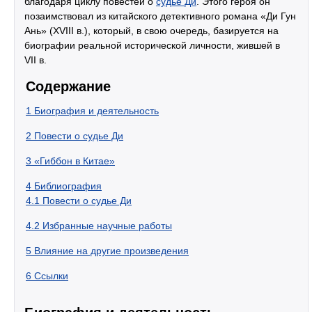
благодаря циклу повестей о
судье Ди
. Этого героя он
позаимствовал из китайского детективного романа «Ди Гун
Ань» (XVIII в.), который, в свою очередь, базируется на
биографии реальной исторической личности, жившей в
VII в.
Содержание
1
Биография и деятельность
2
Повести о судье Ди
3
«Гиббон в Китае»
4
Библиография
4.1
Повести о судье Ди
4.2
Избранные научные работы
5
Влияние на другие произведения
6
Ссылки