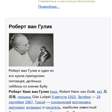
Современные и классические бестселлеры
Подробнее...
Роберт ван Гулик
Роберт ван Гулик и один из
его куала-лумпурских
питомцев, детёныш
гиббона по кличке Бубу
Роберт Ханс ван Гулик
(
нид.
Robert Hans van Gulik
,
кит.
高
羅佩,
пиньинь
Gāo Luōpèi
9 августа
1910
,
Зютфен
—
24
сентября
1967
,
Гаага
) —
голландский
востоковед
,
дипломат
,
музыкант
и
писатель
, наиболее известный