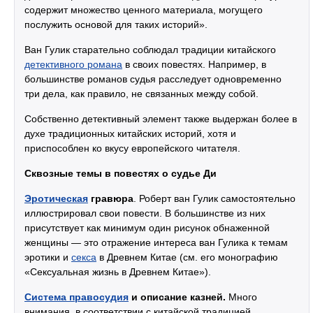
содержит множество ценного материала, могущего
послужить основой для таких историй».
Ван Гулик старательно соблюдал традиции китайского
детективного романа
в своих повестях. Например, в
большинстве романов судья расследует одновременно
три дела, как правило, не связанных между собой.
Собственно детективный элемент также выдержан более в
духе традиционных китайских историй, хотя и
приспособлен ко вкусу европейского читателя.
Сквозные темы в повестях о судье Ди
Эротическая
гравюра
. Роберт ван Гулик самостоятельно
иллюстрировал свои повести. В большинстве из них
присутствует как минимум один рисунок обнаженной
женщины — это отражение интереса ван Гулика к темам
эротики и
секса
в Древнем Китае (см. его монографию
«Сексуальная жизнь в Древнем Китае»).
Система правосудия
и описание казней.
Много
внимания, в соответствии с китайской традицией,