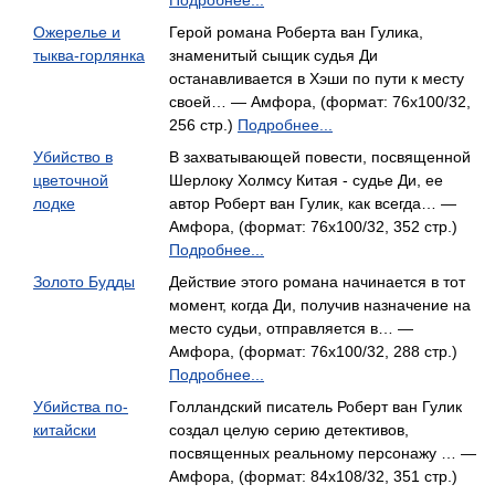
Подробнее...
Ожерелье и
Герой романа Роберта ван Гулика,
тыква-горлянка
знаменитый сыщик судья Ди
останавливается в Хэши по пути к месту
своей… — Амфора, (формат: 76x100/32,
256 стр.)
Подробнее...
Убийство в
В захватывающей повести, посвященной
цветочной
Шерлоку Холмсу Китая - судье Ди, ее
лодке
автор Роберт ван Гулик, как всегда… —
Амфора, (формат: 76x100/32, 352 стр.)
Подробнее...
Золото Будды
Действие этого романа начинается в тот
момент, когда Ди, получив назначение на
место судьи, отправляется в… —
Амфора, (формат: 76x100/32, 288 стр.)
Подробнее...
Убийства по-
Голландский писатель Роберт ван Гулик
китайски
создал целую серию детективов,
посвященных реальному персонажу … —
Амфора, (формат: 84x108/32, 351 стр.)