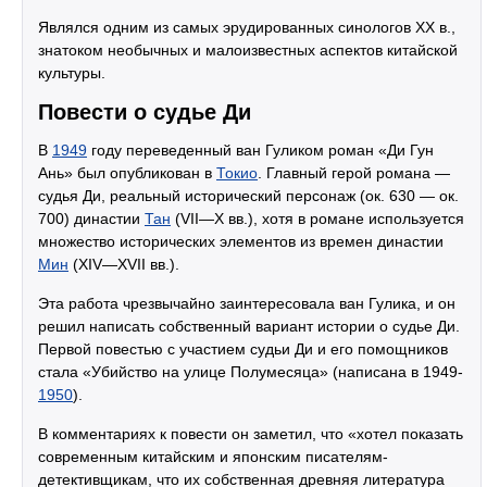
Являлся одним из самых эрудированных синологов ХХ в.,
знатоком необычных и малоизвестных аспектов китайской
культуры.
Повести о судье Ди
В
1949
году переведенный ван Гуликом роман «Ди Гун
Ань» был опубликован в
Токио
. Главный герой романа —
судья Ди, реальный исторический персонаж (ок. 630 — ок.
700) династии
Тан
(VII—X вв.), хотя в романе используется
множество исторических элементов из времен династии
Мин
(XIV—XVII вв.).
Эта работа чрезвычайно заинтересовала ван Гулика, и он
решил написать собственный вариант истории о судье Ди.
Первой повестью с участием судьи Ди и его помощников
стала «Убийство на улице Полумесяца» (написана в 1949-
1950
).
В комментариях к повести он заметил, что «хотел показать
современным китайским и японским писателям-
детективщикам, что их собственная древняя литература