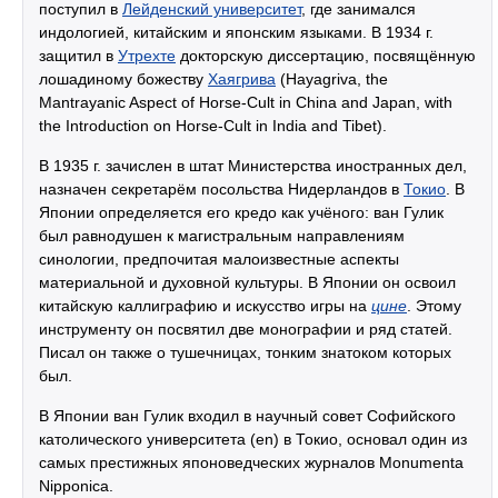
поступил в
Лейденский университет
, где занимался
индологией, китайским и японским языками. В 1934 г.
защитил в
Утрехте
докторскую диссертацию, посвящённую
лошадиному божеству
Хаягрива
(Hayagriva, the
Mantrayanic Aspect of Horse-Cult in China and Japan, with
the Introduction on Horse-Cult in India and Tibet).
В 1935 г. зачислен в штат Министерства иностранных дел,
назначен секретарём посольства Нидерландов в
Токио
. В
Японии определяется его кредо как учёного: ван Гулик
был равнодушен к магистральным направлениям
синологии, предпочитая малоизвестные аспекты
материальной и духовной культуры. В Японии он освоил
китайскую каллиграфию и искусство игры на
цине
. Этому
инструменту он посвятил две монографии и ряд статей.
Писал он также о тушечницах, тонким знатоком которых
был.
В Японии ван Гулик входил в научный совет Софийского
католического университета (en) в Токио, основал один из
самых престижных японоведческих журналов Monumenta
Nipponica.