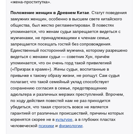
«жена-проститутка».
Положение женщин в Древнем Китае
. Статут поведения
замужних женщин, особенно в высшем свете китайского
общества, был жестко регламентирован. В повестях
упоминается, что женам судьи запрещается видеться с
мужчинами, не принадлежащими к членам семьи,
запрещается посещать гостей без сопровождения.
Единственный посторонний мужчина, которому разрешено
видеться с женами судьи — советник Хун, причём
упоминается, что он очень горд такой привилегией
(«Призрак в храме»). Жены судьи, воспитанные в
привычке к такому образу жизни, не ропщут. Сам судья
полагает, что такой семейный уклад способствует
сохранению согласия в семье, предотвращению
адюльтера и различных мерзких преступлений. Впрочем,
по ходу действия повестей нам не раз приходится
убедиться, что такая строгость вовсе не является
гарантией от различных происшествий, причины которых
коренятся скорее не в
культуре
, а в глубоких пластах
человеческой
психики
и
физиологии
.