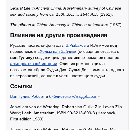
Sexual Life in Ancient China. A preliminary survey of Chinese
sex and society from ca. 1500 B.C. till 1644 A.D.
(1961).
The gibbon in China. An essay in Chinese animal lore
(1967)
Влияние на другие произведения
Русские писатели-фантасты
В.Рыбаков
и И.Алимов под
псевдонимом «
Хольм ван Зайчик
» (очевидная отсылка к
ван Гулику
) создали цикл детективных романов в жанре
альтернативной истории
. Один из романов цикла
называется «Дело Судьи Ди», Судья Ди — имя кота одного
из персонажей, данное в честь настоящего судьи.
Ссылки
Ван Гулик, Роберт
в
библиотеке «Альдебаран»
Janwillem van de Wetering; Robert van Gulik: Zijn Leven Zijn
Werk; Loeb, Amsterdam, ISBN 90-6213-899-3 (Hardback,
First edition 1989)
Janwillem van de Wetering;
Robert van Gulik: His Life His