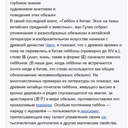
глубокое знание
художником анатомии и
поведения этих обезьян
В своей последней книге, «Гиббон в Китае: Эссе на темы
китайских преданий о животных», ван Гулик собрал
упоминания о разнообразных обезьянах в китайской
литературе и изобразительном искусстве начиная с
древней династии
Чжоу
, и показал, что с древних времен и
пока не перевелись в Китае гиббоны (примерно до XIV в.),
слово 猿 (
yuan
, юань; также в форме 猨) означало именно
гиббонов. (В наши дни, когда гиббоны не встречаются
почти нигде в Китае, это слово используется как общее
обозначаение человекообразных обезьян). На
многочисленных примерах из литературы он показал, как
древние китайцы почитали гиббона, живущего высоко в
кронах деревьях и редко спускающегося на землю, за
аристократа (君子) в мире обезьян, противопоставляя его
проказливым
макакам
. Особым почтением гиббон —
наряду с журавлём — пользовался в
даосизме
,
приписывающем ему талант управления своим
ци
,
тысячелетнее долголетие и другие магические свойства.