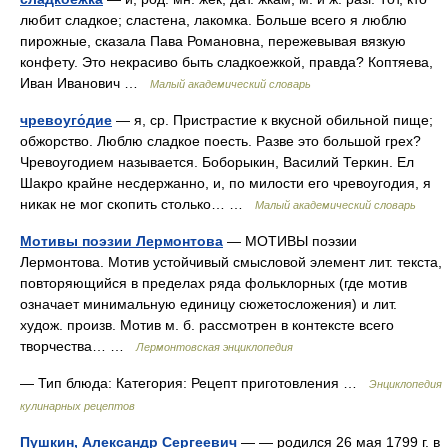
любит сладкое; сластена, лакомка. Больше всего я люблю
пирожные, сказала Пава Романовна, пережевывая вязкую
конфету. Это некрасиво быть сладкоежкой, правда? Коптяева,
Иван Иванович …
Малый академический словарь
чревоуго́дие
— я, ср. Пристрастие к вкусной обильной пище;
обжорство. Люблю сладкое поесть. Разве это большой грех?
Чревоугодием называется. Боборыкин, Василий Теркин. Ел
Шакро крайне несдержанно, и, по милости его чревоугодия, я
никак не мог скопить столько… …
Малый академический словарь
Мотивы поэзии Лермонтова
— МОТИВЫ поэзии
Лермонтова. Мотив устойчивый смысловой элемент лит. текста,
повторяющийся в пределах ряда фольклорных (где мотив
означает минимальную единицу сюжетосложения) и лит.
худож. произв. Мотив м. б. рассмотрен в контексте всего
творчества… …
Лермонтовская энциклопедия
— Тип блюда: Категория: Рецепт приготовления …
Энциклопедия
кулинарных рецептов
Пушкин, Александр Сергеевич
— — родился 26 мая 1799 г. в