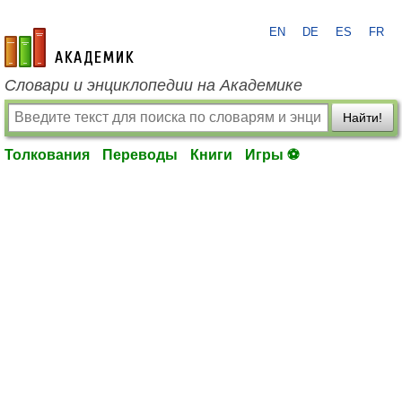
EN
DE
ES
FR
academic.ru
Словари и энциклопедии на Академике
Найти!
Толкования
Переводы
Книги
Игры ⚽