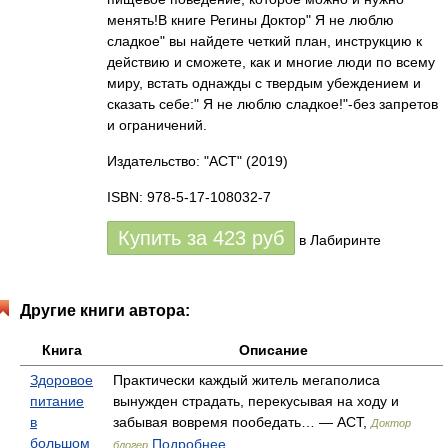
менять!В книге Регины Доктор" Я не люблю
сладкое" вы найдете четкий план, инструкцию к
действию и сможете, как и многие люди по всему
миру, встать однажды с твердым убеждением и
сказать себе:" Я не люблю сладкое!"-без запретов
и ограничений.
Издательство: "АСТ"
(2019)
ISBN: 978-5-17-108032-7
Купить за
423
руб
в Лабиринте
Другие книги автора:
Книга
Описание
Здоровое
Практически каждый житель мегаполиса
питание
вынужден страдать, перекусывая на ходу и
в
забывая вовремя пообедать… — АСТ,
Доктор
большом
Подробнее...
блогер