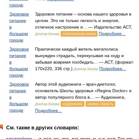
городе
Здоровое
Здоровое питание – основа нашего здоровья в
питание
целом. Это не только легкость и энергия,
в
отличное настроение и… — Издательство АСТ,
большом
Подробнее...
электронная книга
Доктор Блогер
городе
Здоровое
Практически каждый житель мегаполиса
питание
вынужден страдать, перекусывая на ходу и
в
забывая вовремя пообедать… — АСТ, (формат:
большом
170x220, 336 стр.)
Подробнее...
Доктор блогер
городе
Здоровое
Автор этой аудиокниги – врач-диетолог,
питание
основатель Школы здоровья «Regina Doctor» и
в
автор популярного блога в… — Аудиокнига,
большом
аудиокнига
можно скачать
Доктор Блогер
городе
Подробнее...
См. также в других словарях:
сладкое́жка
— и, род. мн. жек, дат. жкам, м. и ж. разг. Тот, кто