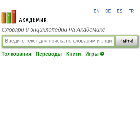
EN
DE
ES
FR
academic.ru
Словари и энциклопедии на Академике
Найти!
Толкования
Переводы
Книги
Игры ⚽