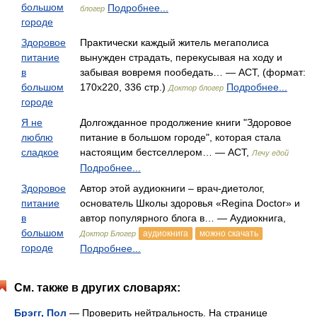
большом
Подробнее...
блогер
городе
Здоровое
Практически каждый житель мегаполиса
питание
вынужден страдать, перекусывая на ходу и
в
забывая вовремя пообедать… — АСТ, (формат:
большом
170x220, 336 стр.)
Подробнее...
Доктор блогер
городе
Я не
Долгожданное продолжение книги "Здоровое
люблю
питание в большом городе", которая стала
сладкое
настоящим бестселлером… — АСТ,
Лечу едой
Подробнее...
Здоровое
Автор этой аудиокниги – врач-диетолог,
питание
основатель Школы здоровья «Regina Doctor» и
в
автор популярного блога в… — Аудиокнига,
большом
аудиокнига
можно скачать
Доктор Блогер
городе
Подробнее...
См. также в других словарях:
Брэгг, Пол
— Проверить нейтральность. На странице