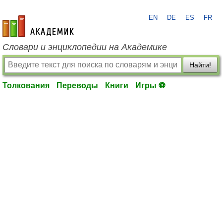
EN
DE
ES
FR
academic.ru
Словари и энциклопедии на Академике
Найти!
Толкования
Переводы
Книги
Игры ⚽