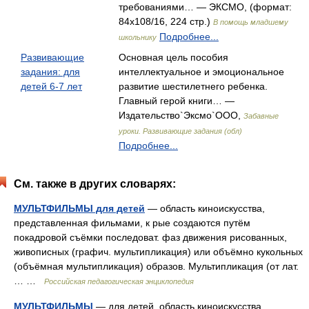
требованиями… — ЭКСМО, (формат:
84x108/16, 224 стр.)
В помощь младшему
Подробнее...
школьнику
Развивающие
Основная цель пособия
задания: для
интеллектуальное и эмоциональное
детей 6-7 лет
развитие шестилетнего ребенка.
Главный герой книги… —
Издательство`Эксмо`ООО,
Забавные
уроки. Развивающие задания (обл)
Подробнее...
См. также в других словарях:
МУЛЬТФИЛЬМЫ для детей
— область киноискусства,
представленная фильмами, к рые создаются путём
покадровой съёмки последоват. фаз движения рисованных,
живописных (графич. мультипликация) или объёмно кукольных
(объёмная мультипликация) образов. Мультипликация (от лат.
… …
Российская педагогическая энциклопедия
МУЛЬТФИЛЬМЫ
— для детей, область киноискусства,