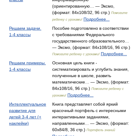
(ориентированную… — Эксмо,
(формат: 84x108/32, 96 стр.)
Помогите
Подробнее...
ребенку с уроками!
Решаем задачи.
Пособие подготовлено в соответствии
1-4 классы
с требованиями Федерального
государственного образовательного…
— Эксмо, (формат: 84x108/16, 96 стр.)
Подробнее...
Помогите ребенку с уроками!
Решаем примеры.
Основная цель книги -
1-4 классы
систематизировать и углубить знания,
полученные в школе, развить
математические… — Эксмо, (формат:
84x108/16, 96 стр.)
Помогите ребенку с
Подробнее...
уроками!
Интеллектуальное
Книга представляет собой яркий
развитие для
красочный портфель с интересными
детей 3-4 лет (+
интерактивными заданиями,
наклейки)
направленными… — Эксмо, (формат:
60x84/8, 36 стр.)
Портфель знаний