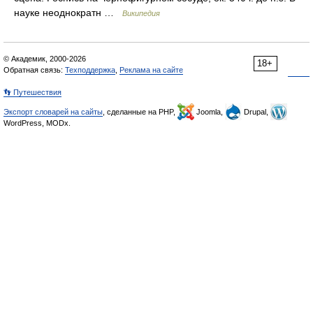
науке неоднократн …
Википедия
© Академик, 2000-2026
18+
Обратная связь:
Техподдержка
,
Реклама на сайте
👣 Путешествия
Экспорт словарей на сайты
, сделанные на PHP,
Joomla,
Drupal,
WordPress, MODx.