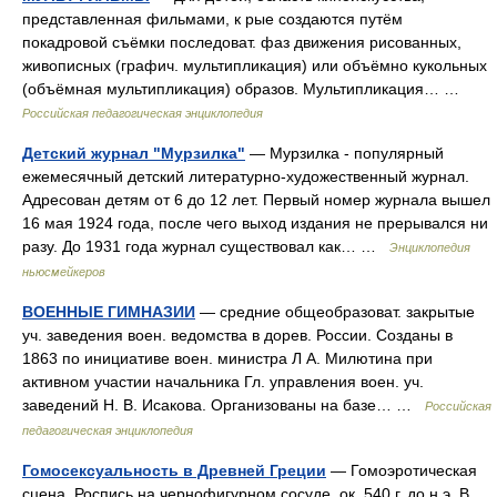
представленная фильмами, к рые создаются путём
покадровой съёмки последоват. фаз движения рисованных,
живописных (графич. мультипликация) или объёмно кукольных
(объёмная мультипликация) образов. Мультипликация… …
Российская педагогическая энциклопедия
Детский журнал "Мурзилка"
— Мурзилка ‑ популярный
ежемесячный детский литературно‑художественный журнал.
Адресован детям от 6 до 12 лет. Первый номер журнала вышел
16 мая 1924 года, после чего выход издания не прерывался ни
разу. До 1931 года журнал существовал как… …
Энциклопедия
ньюсмейкеров
ВОЕННЫЕ ГИМНАЗИИ
— средние общеобразоват. закрытые
уч. заведения воен. ведомства в дорев. России. Созданы в
1863 по инициативе воен. министра Л А. Милютина при
активном участии начальника Гл. управления воен. уч.
заведений Н. В. Исакова. Организованы на базе… …
Российская
педагогическая энциклопедия
Гомосексуальность в Древней Греции
— Гомоэротическая
сцена. Роспись на чернофигурном сосуде, ок. 540 г. до н.э. В