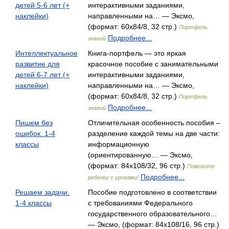
детей 5-6 лет (+
интерактивными заданиями,
наклейки)
направленными на… — Эксмо,
(формат: 60x84/8, 32 стр.)
Портфель
Подробнее...
знаний
Интеллектуальное
Книга-портфель — это яркая
развитие для
красочное пособие с занимательными
детей 6-7 лет (+
интерактивными заданиями,
наклейки)
направленными на… — Эксмо,
(формат: 60x84/8, 32 стр.)
Портфель
Подробнее...
знаний
Пишем без
Отличительная особенность пособия –
ошибок. 1-4
разделение каждой темы на две части:
классы
информационную
(ориентированную… — Эксмо,
(формат: 84x108/32, 96 стр.)
Помогите
Подробнее...
ребенку с уроками!
Решаем задачи.
Пособие подготовлено в соответствии
1-4 классы
с требованиями Федерального
государственного образовательного…
— Эксмо, (формат: 84x108/16, 96 стр.)