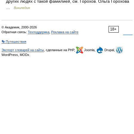
других людях с такой фамилией, см. Горохов. Ольга Горохова
…
Википедия
© Академик, 2000-2026
18+
Обратная связь:
Техподдержка
,
Реклама на сайте
👣 Путешествия
Экспорт словарей на сайты
, сделанные на PHP,
Joomla,
Drupal,
WordPress, MODx.