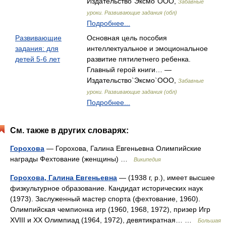
Издательство`Эксмо`ООО,
Забавные
уроки. Развивающие задания (обл)
Подробнее...
Развивающие
Основная цель пособия
задания: для
интеллектуальное и эмоциональное
детей 5-6 лет
развитие пятилетнего ребенка.
Главный герой книги… —
Издательство`Эксмо`ООО,
Забавные
уроки. Развивающие задания (обл)
Подробнее...
См. также в других словарях:
Горохова
— Горохова, Галина Евгеньевна Олимпийские
награды Фехтование (женщины) …
Википедия
Горохова, Галина Евгеньевна
— (1938 г, р.), имеет высшее
физкультурное образование. Кандидат исторических наук
(1973). Заслуженный мастер спорта (фехтование, 1960).
Олимпийская чемпионка игр (1960, 1968, 1972), призер Игр
XVIII и XX Олимпиад (1964, 1972), девятикратная… …
Большая