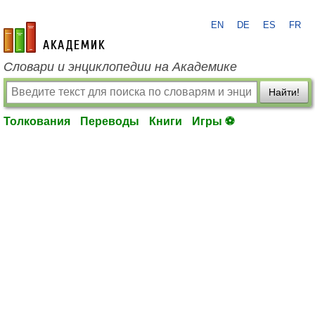
EN
DE
ES
FR
academic.ru
Словари и энциклопедии на Академике
Найти!
Толкования
Переводы
Книги
Игры ⚽