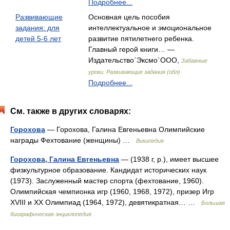
Подробнее...
Развивающие
Основная цель пособия
задания: для
интеллектуальное и эмоциональное
детей 5-6 лет
развитие пятилетнего ребенка.
Главный герой книги… —
Издательство`Эксмо`ООО,
Забавные
уроки. Развивающие задания (обл)
Подробнее...
См. также в других словарях:
Горохова
— Горохова, Галина Евгеньевна Олимпийские
награды Фехтование (женщины) …
Википедия
Горохова, Галина Евгеньевна
— (1938 г, р.), имеет высшее
физкультурное образование. Кандидат исторических наук
(1973). Заслуженный мастер спорта (фехтование, 1960).
Олимпийская чемпионка игр (1960, 1968, 1972), призер Игр
XVIII и XX Олимпиад (1964, 1972), девятикратная… …
Большая
биографическая энциклопедия