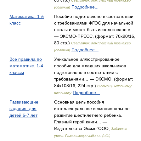
80 стр.)
Светлячок. Комплексный тренажер
Подробнее...
(обложка)
Математика. 1-й
Пособие подготовлено в соответствии
класс
с требованиями ФГОС для начальной
школы и может быть использовано с…
— ЭКСМО-ПРЕСС, (формат: 70x90/16,
80 стр.)
Светлячок. Комплексный тренажер
Подробнее...
(обложка)
Все правила по
Уникальное иллюстрированное
математике. 1-4
пособие для младших школьников
классы
подготовлено в соответствии с
требованиями… — ЭКСМО, (формат:
84x108/16, 224 стр.)
В помощь младшему
Подробнее...
школьнику
Развивающие
Основная цель пособия
задания: для
интеллектуальное и эмоциональное
детей 6-7 лет
развитие шестилетнего ребенка.
Главный герой книги… —
Издательство`Эксмо`ООО,
Забавные
уроки. Развивающие задания (обл)