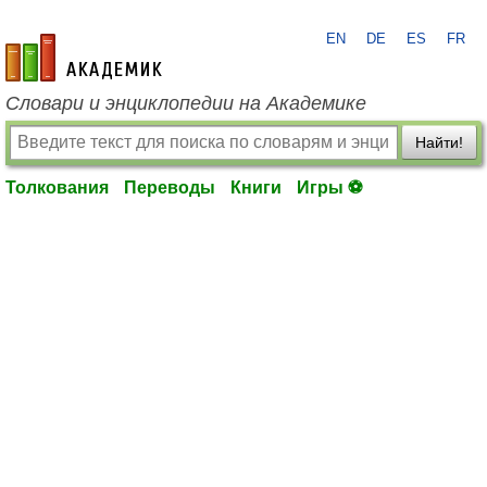
EN
DE
ES
FR
academic.ru
Словари и энциклопедии на Академике
Найти!
Толкования
Переводы
Книги
Игры ⚽