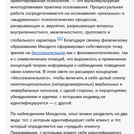
ориентированная психология, — это мультикультурная
многоуровневая практика осознавания. Процессуальная
работа сосредотачивается на осознавании «реальных» и
«выдуманных» психологических процессов,
раскрывающих и, вероятно, разрешающих вопросы
внутриличностного, межличностного, группового и
[11]
глобального характера.
Благодаря своему физическому
образованию Минделл сформировал собственную точку
зрения на
бессознательное
как с феноменологических, так
и с символических позиций, что выразилось в применении
концепций теории информации к наблюдению поведения
своих клиентов. В этом свете он расширил концецпию
«бессознательного», чтобы включить в себя целый спектр
неинтенциональных (непреднамеренных) вербальных и
невербальных сигналов, с одной стороны, и перцепциями,
убеждениями и идеями, с которыми индивид не
идентифицируется — с другой.
По наблюдениям Минделла, опыт можно разделить на два
вида: тот, с которым идентифицирует себя клиент, и тот,
который определяется как «чуждый» клиенту.
Переживания, с которыми клиент себя идентифицирует,