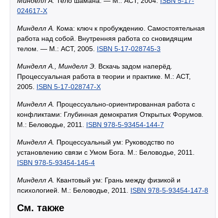
Минделл А.
Тело шамана. — М.: АСТ, 2004.
ISBN 5-17-
024617-X
Минделл А.
Кома: ключ к пробуждению. Самостоятельная
работа над собой. Внутренняя работа со сновидящим
телом. — М.: АСТ, 2005.
ISBN 5-17-028745-3
Минделл А., Минделл Э.
Вскачь задом наперёд.
Процессуальная работа в теории и практике. М.: АСТ,
2005.
ISBN 5-17-028747-X
Минделл А.
Процессуально-ориентированная работа с
конфликтами: Глубинная демократия Открытых Форумов.
М.: Беловодье, 2011.
ISBN 978-5-93454-144-7
Минделл А.
Процессуальный ум: Руководство по
установлению связи с Умом Бога. М.: Беловодье, 2011.
ISBN 978-5-93454-145-4
Минделл А.
Квантовый ум: Грань между физикой и
психологией. М.: Беловодье, 2011.
ISBN 978-5-93454-147-8
См. также