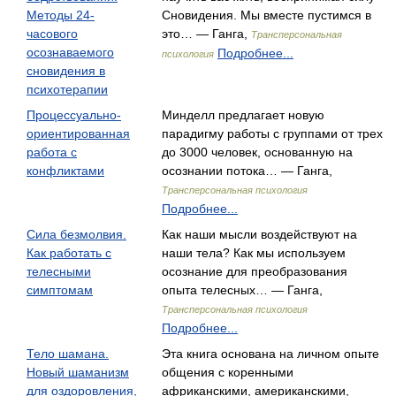
Методы 24-
Сновидения. Мы вместе пустимся в
часового
это… — Ганга,
Трансперсональная
осознаваемого
Подробнее...
психология
сновидения в
психотерапии
Процессуально-
Минделл предлагает новую
ориентированная
парадигму работы с группами от трех
работа с
до 3000 человек, основанную на
конфликтами
осознании потока… — Ганга,
Трансперсональная психология
Подробнее...
Сила безмолвия.
Как наши мысли воздействуют на
Как работать с
наши тела? Как мы используем
телесными
осознание для преобразования
симптомам
опыта телесных… — Ганга,
Трансперсональная психология
Подробнее...
Тело шамана.
Эта книга основана на личном опыте
Новый шаманизм
общения с коренными
для оздоровления,
африканскими, американскими,