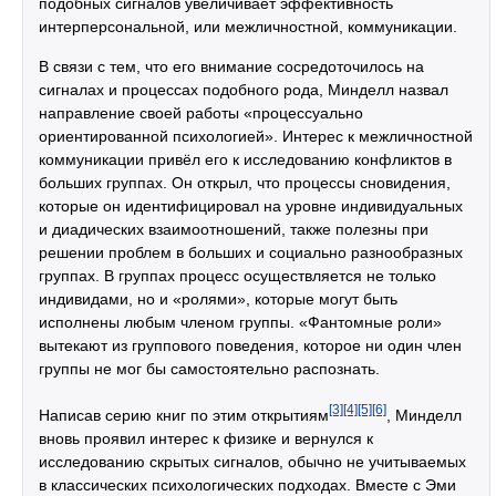
подобных сигналов увеличивает эффективность
интерперсональной, или межличностной, коммуникации.
В связи с тем, что его внимание сосредоточилось на
сигналах и процессах подобного рода, Минделл назвал
направление своей работы «процессуально
ориентированной психологией». Интерес к межличностной
коммуникации привёл его к исследованию конфликтов в
больших группах. Он открыл, что процессы сновидения,
которые он идентифицировал на уровне индивидуальных
и диадических взаимоотношений, также полезны при
решении проблем в больших и социально разнообразных
группах. В группах процесс осуществляется не только
индивидами, но и «ролями», которые могут быть
исполнены любым членом группы. «Фантомные роли»
вытекают из группового поведения, которое ни один член
группы не мог бы самостоятельно распознать.
[3]
[4]
[5]
[6]
Написав серию книг по этим открытиям
, Минделл
вновь проявил интерес к физике и вернулся к
исследованию скрытых сигналов, обычно не учитываемых
в классических психологических подходах. Вместе с Эми