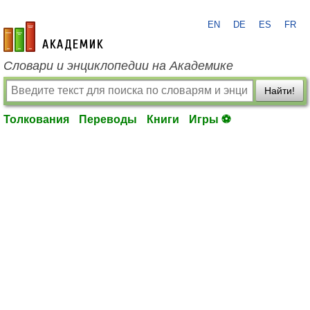
EN
DE
ES
FR
academic.ru
Словари и энциклопедии на Академике
Найти!
Толкования
Переводы
Книги
Игры ⚽