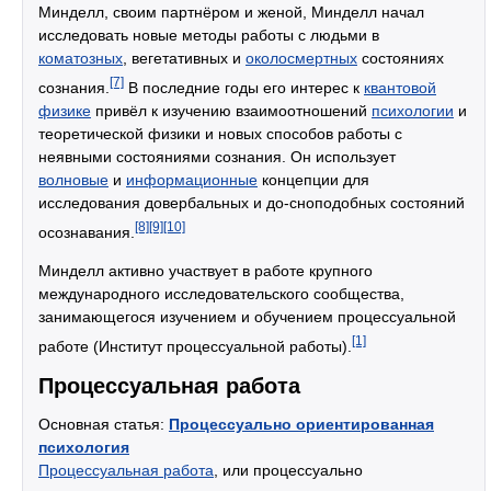
Минделл, своим партнёром и женой, Минделл начал
исследовать новые методы работы с людьми в
коматозных
, вегетативных и
околосмертных
состояниях
[7]
сознания.
В последние годы его интерес к
квантовой
физике
привёл к изучению взаимоотношений
психологии
и
теоретической физики и новых способов работы с
неявными состояниями сознания. Он использует
волновые
и
информационные
концепции для
исследования довербальных и до-сноподобных состояний
[8]
[9]
[10]
осознавания.
Минделл активно участвует в работе крупного
международного исследовательского сообщества,
занимающегося изучением и обучением процессуальной
[1]
работе (Институт процессуальной работы).
Процессуальная работа
Основная статья:
Процессуально ориентированная
психология
Процессуальная работа
, или процессуально