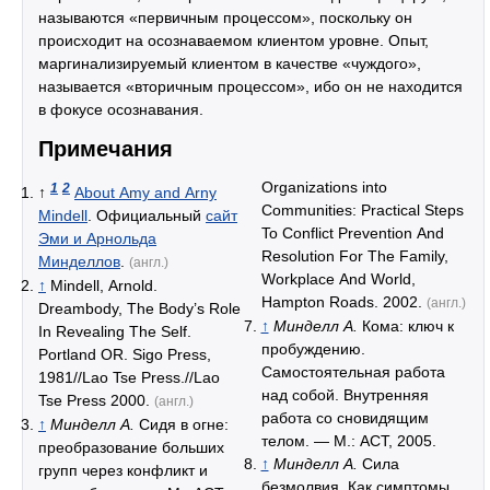
называются «первичным процессом», поскольку он
происходит на осознаваемом клиентом уровне. Опыт,
маргинализируемый клиентом в качестве «чуждого»,
называется «вторичным процессом», ибо он не находится
в фокусе осознавания.
Примечания
Organizations into
1
2
↑
About Amy and Arny
Communities: Practical Steps
Mindell
. Официальный
сайт
To Conflict Prevention And
Эми и Арнольда
Resolution For The Family,
Минделлов
.
(англ.)
Workplace And World,
↑
Mindell, Arnold.
Hampton Roads. 2002.
(англ.)
Dreambody, The Body’s Role
↑
Минделл А.
Кома: ключ к
In Revealing The Self.
пробуждению.
Portland OR. Sigo Press,
Самостоятельная работа
1981//Lao Tse Press.//Lao
над собой. Внутренняя
Tse Press 2000.
(англ.)
работа со сновидящим
↑
Минделл А.
Сидя в огне:
телом. — М.: АСТ, 2005.
преобразование больших
↑
Минделл А.
Сила
групп через конфликт и
безмолвия. Как симптомы