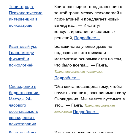
Тени города.
Книга расширяет представления о
Психологические
тонкой грани между психологией и
интервенции в
психиатрией и предлагает новый
психиатрию
взгляд на… — Институт
консультирования и системных
решений,
Подробнее...
Квантовый ум.
Большинство ученых даже не
Грань между
подозревает, что физика и
физикой и
математика основываются на том,
психологией
что было всегда… — Ганга,
Трансперсональная психология
Подробнее...
Сновидение в
"Эта книга посвящена тому, чтобы
бодрствовании.
научить вас жить, воспринимая силу
Методы 24-
Сновидения. Мы вместе пустимся в
часового
это… — Ганга,
Трансперсональная
осознаваемого
Подробнее...
психология
сновидения в
психотерапии
Квантовый ум.
Эта книга посвящена нашему