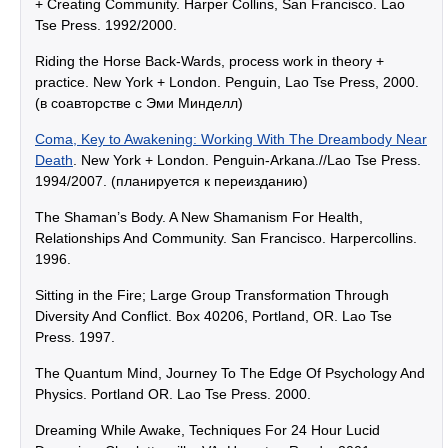
+ Creating Community. Harper Collins, San Francisco. Lao
Tse Press. 1992/2000.
Riding the Horse Back-Wards, process work in theory +
practice. New York + London. Penguin, Lao Tse Press, 2000.
(в соавторстве с Эми Минделл)
Coma, Key to Awakening: Working With The Dreambody Near
Death
. New York + London. Penguin-Arkana.//Lao Tse Press.
1994/2007. (планируется к переизданию)
The Shaman’s Body. A New Shamanism For Health,
Relationships And Community. San Francisco. Harpercollins.
1996.
Sitting in the Fire; Large Group Transformation Through
Diversity And Conflict. Box 40206, Portland, OR. Lao Tse
Press. 1997.
The Quantum Mind, Journey To The Edge Of Psychology And
Physics. Portland OR. Lao Tse Press. 2000.
Dreaming While Awake, Techniques For 24 Hour Lucid