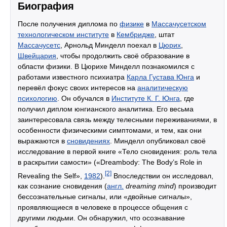
Биография
После получения диплома по
физике
в
Массачусетском
технологическом институте
в
Кембридже
, штат
Массачусетс
, Арнольд Минделл поехал в
Цюрих
,
Швейцария
, чтобы продолжить своё образование в
области физики. В Цюрихе Минделл познакомился с
работами известного психиатра
Карла Густава Юнга
и
перевёл фокус своих интересов на
аналитическую
психологию
. Он обучался в
Институте К. Г. Юнга
, где
получил диплом юнгианского аналитика. Его весьма
заинтересовала связь между телесными переживаниями, в
особенности физическими симптомами, и тем, как они
выражаются в
сновидениях
. Минделл опубликовал своё
исследование в первой книге «Тело сновидения: роль тела
в раскрытии самости» («Dreambody: The Body’s Role in
[2]
Revealing the Self»,
1982
).
Впоследствии он исследовал,
как сознание сновидения (
англ.
dreaming mind
) производит
бессознательные сигналы, или «двойные сигналы»,
проявляющиеся в человеке в процессе общения с
другими людьми. Он обнаружил, что осознавание