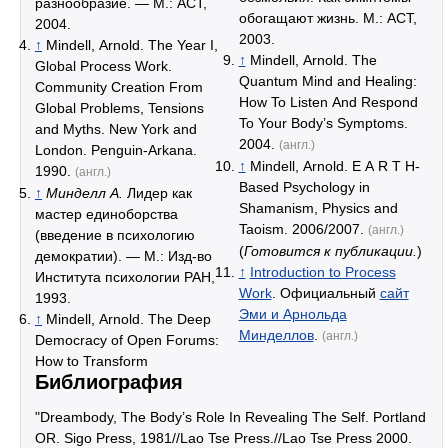
разнообразие. — М.: АСТ,
обогащают жизнь. М.: АСТ,
2004.
2003.
↑
Mindell, Arnold. The Year I,
↑
Mindell, Arnold. The
Global Process Work.
Quantum Mind and Healing:
Community Creation From
How To Listen And Respond
Global Problems, Tensions
To Your Body’s Symptoms.
and Myths. New York and
2004.
(англ.)
London. Penguin-Arkana.
↑
Mindell, Arnold. E A R T H-
1990.
(англ.)
Based Psychology in
↑
Минделл А.
Лидер как
Shamanism, Physics and
мастер единоборства
Taoism. 2006/2007.
(англ.)
(введение в психологию
(
Готовится к публикации.
)
демократии). — М.: Изд-во
↑
Introduction to Process
Института психологии РАН,
Work
. Официальный
сайт
1993.
Эми и Арнольда
↑
Mindell, Arnold. The Deep
Минделлов
.
(англ.)
Democracy of Open Forums:
How to Transform
Библиография
"Dreambody, The Body’s Role In Revealing The Self. Portland
OR. Sigo Press, 1981//Lao Tse Press.//Lao Tse Press 2000.