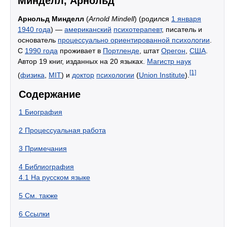
Минделл, Арнольд
Арнольд Минделл
(
Arnold Mindell
) (родился
1 января
1940 года
) —
американский
психотерапевт
, писатель и
основатель
процессуально ориентированной психологии
.
С
1990 года
проживает в
Портленде
, штат
Орегон
,
США
.
Автор 19 книг, изданных на 20 языках.
Магистр наук
[1]
(
физика
,
MIT
) и
доктор
психологии
(
Union Institute
).
Содержание
1
Биография
2
Процессуальная работа
3
Примечания
4
Библиография
4.1
На русском языке
5
См. также
6
Ссылки