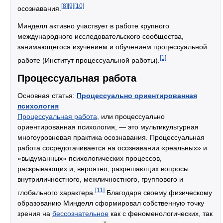
[8]
[9]
[10]
осознавания.
Минделл активно участвует в работе крупного
международного исследовательского сообщества,
занимающегося изучением и обучением процессуальной
[1]
работе (Институт процессуальной работы).
Процессуальная работа
Основная статья:
Процессуально ориентированная
психология
Процессуальная работа
, или процессуально
ориентированная психология, — это мультикультурная
многоуровневая практика осознавания. Процессуальная
работа сосредотачивается на осознавании «реальных» и
«выдуманных» психологических процессов,
раскрывающих и, вероятно, разрешающих вопросы
внутриличностного, межличностного, группового и
[11]
глобального характера.
Благодаря своему физическому
образованию Минделл сформировал собственную точку
зрения на
бессознательное
как с феноменологических, так