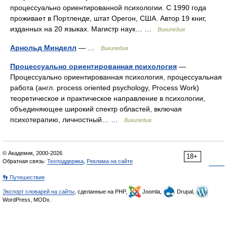
процессуально ориентированной психологии. С 1990 года
проживает в Портленде, штат Орегон, США. Автор 19 книг,
изданных на 20 языках. Магистр наук… …
Википедия
Арнольд Минделл
— …
Википедия
Процессуально ориентированная психология
—
Процессуально ориентированная психология, процессуальная
работа (англ. process oriented psychology, Process Work)
теоретическое и практическое направление в психологии,
объединяющее широкий спектр областей, включая
психотерапию, личностный… …
Википедия
© Академик, 2000-2026
18+
Обратная связь:
Техподдержка
,
Реклама на сайте
👣 Путешествия
Экспорт словарей на сайты
, сделанные на PHP,
Joomla,
Drupal,
WordPress, MODx.