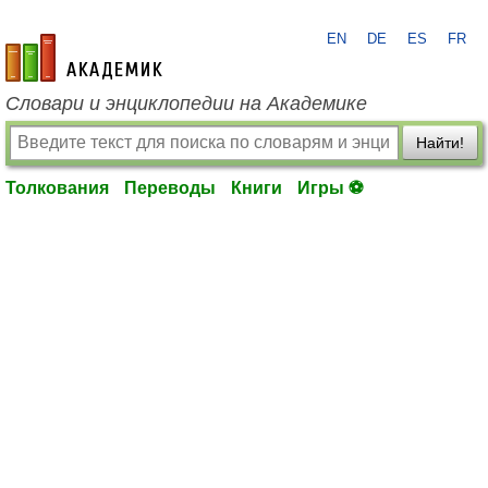
EN
DE
ES
FR
academic.ru
Словари и энциклопедии на Академике
Найти!
Толкования
Переводы
Книги
Игры ⚽