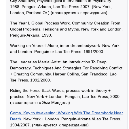
City Shadows, Psychological Interventions In Psychiatry.
1988. Penguin-Arkana, Lao Tse Press 2007. (New York,
London, Portland Or.) (планируется к переизданию)
The Year I, Global Process Work. Community Creation From
Global Problems, Tensions and Myths. New York and London.
Penguin-Arkana. 1990.
Working on Yourself Alone, inner dreambodywork. New York
and London. Penguin or Lao Tse Press. 1991/2000
The Leader as Martial Artist, An Introduction To Deep
Democracy, Techniques And Strategies For Resolving Conflict
+ Creating Community. Harper Collins, San Francisco. Lao
Tse Press. 1992/2000.
Riding the Horse Back-Wards, process work in theory +
practice. New York + London. Penguin, Lao Tse Press, 2000.
(в соавторстве с Эми Минделл)
Coma, Key to Awakening: Working With The Dreambody Near
Death
. New York + London. Penguin-Arkana.//Lao Tse Press.
1994/2007. (планируется к переизданию)