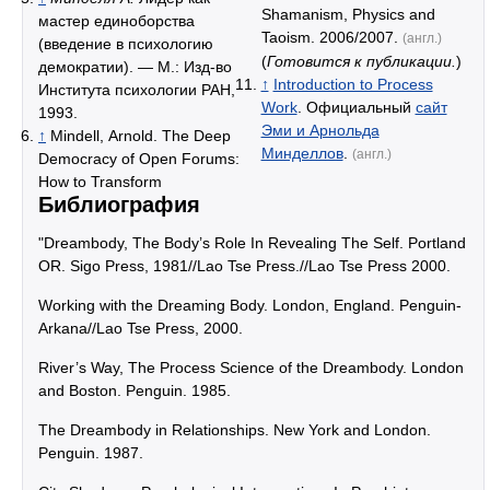
Shamanism, Physics and
мастер единоборства
Taoism. 2006/2007.
(англ.)
(введение в психологию
(
Готовится к публикации.
)
демократии). — М.: Изд-во
↑
Introduction to Process
Института психологии РАН,
Work
. Официальный
сайт
1993.
Эми и Арнольда
↑
Mindell, Arnold. The Deep
Минделлов
.
(англ.)
Democracy of Open Forums:
How to Transform
Библиография
"Dreambody, The Body’s Role In Revealing The Self. Portland
OR. Sigo Press, 1981//Lao Tse Press.//Lao Tse Press 2000.
Working with the Dreaming Body. London, England. Penguin-
Arkana//Lao Tse Press, 2000.
River’s Way, The Process Science of the Dreambody. London
and Boston. Penguin. 1985.
The Dreambody in Relationships. New York and London.
Penguin. 1987.