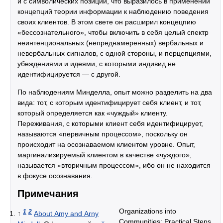
и с символических позиций, что выразилось в применении
концепций теории информации к наблюдению поведения
своих клиентов. В этом свете он расширил концецпию
«бессознательного», чтобы включить в себя целый спектр
неинтенциональных (непреднамеренных) вербальных и
невербальных сигналов, с одной стороны, и перцепциями,
убеждениями и идеями, с которыми индивид не
идентифицируется — с другой.
По наблюдениям Минделла, опыт можно разделить на два
вида: тот, с которым идентифицирует себя клиент, и тот,
который определяется как «чуждый» клиенту.
Переживания, с которыми клиент себя идентифицирует,
называются «первичным процессом», поскольку он
происходит на осознаваемом клиентом уровне. Опыт,
маргинализируемый клиентом в качестве «чуждого»,
называется «вторичным процессом», ибо он не находится
в фокусе осознавания.
Примечания
Organizations into
1
2
↑
About Amy and Arny
Communities: Practical Steps