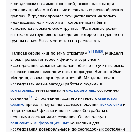
и диадических взаимоотношений, также полезны при
решении проблем в больших и социально разнообразных
группах. В группах процесс осуществляется не только
индивидами, но и «ролями», которые могут быть
исполнены любым членом группы. «Фантомные роли»
вытекают из группового поведения, которое ни один член
группы не мог бы самостоятельно распознать.
[3]
[4]
[5]
[6]
Написав серию книг по этим открытиям
, Минделл
вновь проявил интерес к физике и вернулся к
исследованию скрытых сигналов, обычно не учитываемых
в классических психологических подходах. Вместе с Эми
Минделл, своим партнёром и женой, Минделл начал
исследовать новые методы работы с людьми в
коматозных
, вегетативных и
околосмертных
состояниях
[7]
сознания.
В последние годы его интерес к
квантовой
физике
привёл к изучению взаимоотношений
психологии
и
теоретической физики и новых способов работы с
неявными состояниями сознания. Он использует
волновые
и
информационные
концепции для
исследования довербальных и до-сноподобных состояний