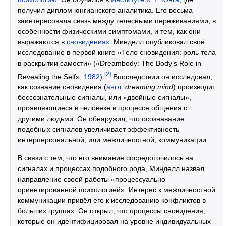
получил диплом юнгианского аналитика. Его весьма
заинтересовала связь между телесными переживаниями, в
особенности физическими симптомами, и тем, как они
выражаются в
сновидениях
. Минделл опубликовал своё
исследование в первой книге «Тело сновидения: роль тела
в раскрытии самости» («Dreambody: The Body’s Role in
[2]
Revealing the Self»,
1982
).
Впоследствии он исследовал,
как сознание сновидения (
англ.
dreaming mind
) производит
бессознательные сигналы, или «двойные сигналы»,
проявляющиеся в человеке в процессе общения с
другими людьми. Он обнаружил, что осознавание
подобных сигналов увеличивает эффективность
интерперсональной, или межличностной, коммуникации.
В связи с тем, что его внимание сосредоточилось на
сигналах и процессах подобного рода, Минделл назвал
направление своей работы «процессуально
ориентированной психологией». Интерес к межличностной
коммуникации привёл его к исследованию конфликтов в
больших группах. Он открыл, что процессы сновидения,
которые он идентифицировал на уровне индивидуальных