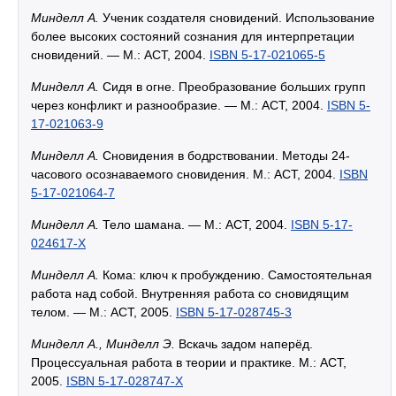
Минделл А.
Ученик создателя сновидений. Использование
более высоких состояний сознания для интерпретации
сновидений. — М.: АСТ, 2004.
ISBN 5-17-021065-5
Минделл А.
Сидя в огне. Преобразование больших групп
через конфликт и разнообразие. — М.: АСТ, 2004.
ISBN 5-
17-021063-9
Минделл А.
Сновидения в бодрствовании. Методы 24-
часового осознаваемого сновидения. М.: АСТ, 2004.
ISBN
5-17-021064-7
Минделл А.
Тело шамана. — М.: АСТ, 2004.
ISBN 5-17-
024617-X
Минделл А.
Кома: ключ к пробуждению. Самостоятельная
работа над собой. Внутренняя работа со сновидящим
телом. — М.: АСТ, 2005.
ISBN 5-17-028745-3
Минделл А., Минделл Э.
Вскачь задом наперёд.
Процессуальная работа в теории и практике. М.: АСТ,
2005.
ISBN 5-17-028747-X