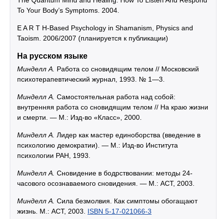
To Your Body’s Symptoms. 2004.
E A R T H-Based Psychology in Shamanism, Physics and
Taoism. 2006/2007 (планируется к публикации)
На русском языке
Минделл А.
Работа со сновидящим телом // Московский
психотерапевтический журнал, 1993. № 1—3.
Минделл А.
Самостоятельная работа над собой:
внутренняя работа со сновидящим телом // На краю жизни
и смерти. — М.: Изд-во «Класс», 2000.
Минделл А.
Лидер как мастер единоборства (введение в
психологию демократии). — М.: Изд-во Института
психологии РАН, 1993.
Минделл А.
Сновидение в бодрствовании: методы 24-
часового осознаваемого сновидения. — М.: АСТ, 2003.
Минделл А.
Сила безмолвия. Как симптомы обогащают
жизнь. М.: АСТ, 2003.
ISBN 5-17-021066-3