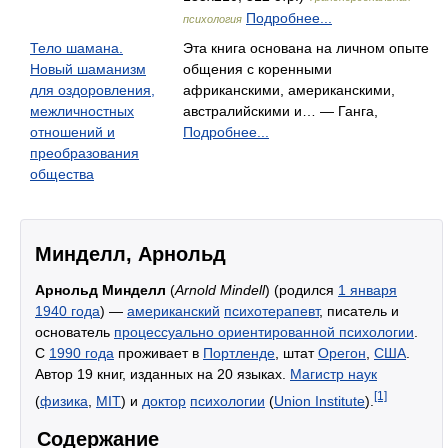
Подробнее...
психология
Тело шамана.
Эта книга основана на личном опыте
Новый шаманизм
общения с коренными
для оздоровления,
африканскими, американскими,
межличностных
австралийскими и… — Ганга,
отношений и
Подробнее...
преобразования
общества
Минделл, Арнольд
Арнольд Минделл
(
Arnold Mindell
) (родился
1 января
1940 года
) —
американский
психотерапевт
, писатель и
основатель
процессуально ориентированной психологии
.
С
1990 года
проживает в
Портленде
, штат
Орегон
,
США
.
Автор 19 книг, изданных на 20 языках.
Магистр наук
[1]
(
физика
,
MIT
) и
доктор
психологии
(
Union Institute
).
Содержание