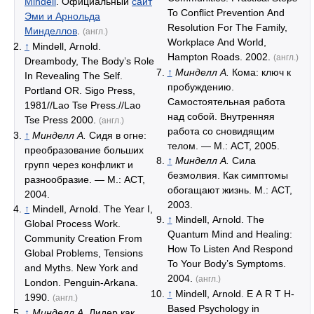
Mindell
. Официальный
сайт
To Conflict Prevention And
Эми и Арнольда
Resolution For The Family,
Минделлов
.
(англ.)
Workplace And World,
↑
Mindell, Arnold.
Hampton Roads. 2002.
(англ.)
Dreambody, The Body’s Role
↑
Минделл А.
Кома: ключ к
In Revealing The Self.
пробуждению.
Portland OR. Sigo Press,
Самостоятельная работа
1981//Lao Tse Press.//Lao
над собой. Внутренняя
Tse Press 2000.
(англ.)
работа со сновидящим
↑
Минделл А.
Сидя в огне:
телом. — М.: АСТ, 2005.
преобразование больших
↑
Минделл А.
Сила
групп через конфликт и
безмолвия. Как симптомы
разнообразие. — М.: АСТ,
обогащают жизнь. М.: АСТ,
2004.
2003.
↑
Mindell, Arnold. The Year I,
↑
Mindell, Arnold. The
Global Process Work.
Quantum Mind and Healing:
Community Creation From
How To Listen And Respond
Global Problems, Tensions
To Your Body’s Symptoms.
and Myths. New York and
2004.
(англ.)
London. Penguin-Arkana.
↑
Mindell, Arnold. E A R T H-
1990.
(англ.)
Based Psychology in
↑
Минделл А.
Лидер как