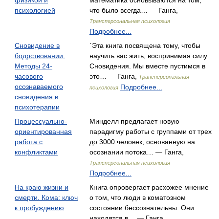
физикой и
математика основываются на том,
психологией
что было всегда… — Ганга,
Трансперсональная психология
Подробнее...
Сновидение в
`Эта книга посвящена тому, чтобы
бодрствовании.
научить вас жить, воспринимая силу
Методы 24-
Сновидения. Мы вместе пустимся в
часового
это… — Ганга,
Трансперсональная
осознаваемого
Подробнее...
психология
сновидения в
психотерапии
Процессуально-
Минделл предлагает новую
ориентированная
парадигму работы с группами от трех
работа с
до 3000 человек, основанную на
конфликтами
осознании потока… — Ганга,
Трансперсональная психология
Подробнее...
На краю жизни и
Книга опровергает расхожее мнение
смерти. Кома: ключ
о том, что люди в коматозном
к пробуждению
состоянии бессознательны. Они
находятся в… — Ганга,