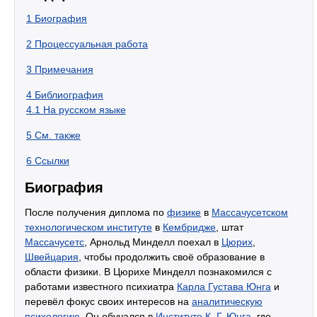
1
Биография
2
Процессуальная работа
3
Примечания
4
Библиография
4.1
На русском языке
5
См. также
6
Ссылки
Биография
После получения диплома по
физике
в
Массачусетском
технологическом институте
в
Кембридже
, штат
Массачусетс
, Арнольд Минделл поехал в
Цюрих
,
Швейцария
, чтобы продолжить своё образование в
области физики. В Цюрихе Минделл познакомился с
работами известного психиатра
Карла Густава Юнга
и
перевёл фокус своих интересов на
аналитическую
психологию
. Он обучался в
Институте К. Г. Юнга
, где