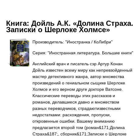
Книга:
Дойль А.К. «Долина Страха.
Записки о Шерлоке Холмсе»
Производитель: "Иностранка / КоЛибри"
Серия: "Иностранная литература. Большие книги"
Английский врач и писатель сэр Артур Конан
Дойль известен всему миру как непревзойденный
мастер детективного жанра, автор множества
произведений о гениальном сыщике Шерлоке
Холмсе и его верном друге докторе Ватсоне.
Классические переводы этих рассказов и
романов, делавшиеся давно и множеством
разных переводчиков, страдаютизвестными
недостатками: расхождения, пропуски,
откровенные ошибки. Вашему вниманию
предлагается второй том (роман&171;Долина
Страха&187;, сборник&171;Записки о Шерлоке