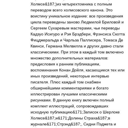
Холмсе&187;)из четырехтомника с полным
переводом всего холмсовского канона. Это
воистину уникальное издание: все произведения
цикла переведены заново Людмилой Бриловой и
Сергеем Сухаревым мастерами, чьи переводы
Кадзуо Исигуро и Рэя Брэдбери, Фрэнсиса Скотта
Фицджеральда и Чарльза Паллисера, Томаса Де
Квинси, Германа Мелвилла и других давно стали
классическими. При этом в каждый том включено
множество дополнительных материалов:
предисловия к ранним публикациям,
воспоминания Конан Дойля, касающиеся тех или
иных произведений, некоторые интервью
писателя. Плюс каждый том снабжен
обширнейшими комментариями и богато
иллюстрирован лучшими классическими
рисунками. В данную книгу включен полный
комплект иллюстраций, сопровождавших
исходную публикацию&171;Записок о Шерлоке
Холмсе&187;и&171;Долины Страха&187;в
журнале&171;Стрэнд&187;, Сидни Пэджета и