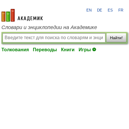
EN
DE
ES
FR
academic.ru
Словари и энциклопедии на Академике
Найти!
Толкования
Переводы
Книги
Игры ⚽