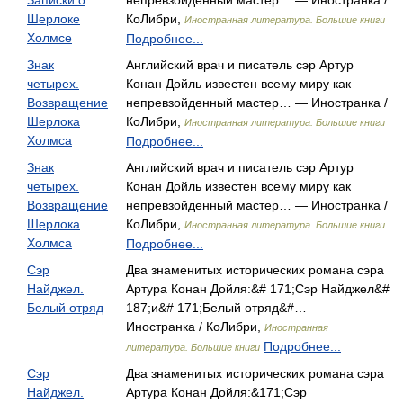
Записки о
непревзойденный мастер… — Иностранка /
Шерлоке
КоЛибри,
Иностранная литература. Большие книги
Холмсе
Подробнее...
Знак
Английский врач и писатель сэр Артур
четырех.
Конан Дойль известен всему миру как
Возвращение
непревзойденный мастер… — Иностранка /
Шерлока
КоЛибри,
Иностранная литература. Большие книги
Холмса
Подробнее...
Знак
Английский врач и писатель сэр Артур
четырех.
Конан Дойль известен всему миру как
Возвращение
непревзойденный мастер… — Иностранка /
Шерлока
КоЛибри,
Иностранная литература. Большие книги
Холмса
Подробнее...
Сэр
Два знаменитых исторических романа сэра
Найджел.
Артура Конан Дойля:&# 171;Сэр Найджел&#
Белый отряд
187;и&# 171;Белый отряд&#… —
Иностранка / КоЛибри,
Иностранная
Подробнее...
литература. Большие книги
Сэр
Два знаменитых исторических романа сэра
Найджел.
Артура Конан Дойля:&171;Сэр