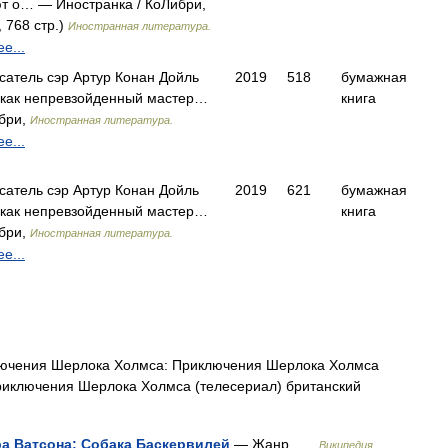
т о… — Иностранка / КоЛибри,
 768 стр.)
Иностранная литература.
е...
исатель сэр Артур Конан Дойль
2019
518
бумажная
 как непревзойденный мастер…
книга
ибри,
Иностранная литература.
е...
исатель сэр Артур Конан Дойль
2019
621
бумажная
 как непревзойденный мастер…
книга
ибри,
Иностранная литература.
е...
чения Шерлока Холмса: Приключения Шерлока Холмса
Приключения Шерлока Холмса (телесериал) британский
а Ватсона: Собака Баскервилей
— Жанр …
Википедия