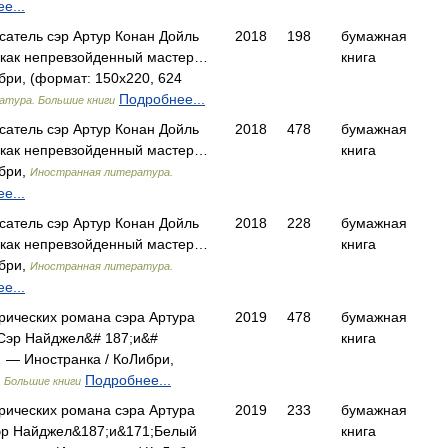
е...
исатель сэр Артур Конан Дойль
2018
198
бумажная
 как непревзойденный мастер…
книга
бри, (формат: 150x220, 624
Подробнее...
атура. Большие книги
исатель сэр Артур Конан Дойль
2018
478
бумажная
 как непревзойденный мастер…
книга
ибри,
Иностранная литература.
е...
исатель сэр Артур Конан Дойль
2018
228
бумажная
 как непревзойденный мастер…
книга
ибри,
Иностранная литература.
е...
рических романа сэра Артура
2019
478
бумажная
;Сэр Найджел&# 187;и&#
книга
 — Иностранка / КоЛибри,
Подробнее...
 Большие книги
рических романа сэра Артура
2019
233
бумажная
эр Найджел&187;и&171;Белый
книга