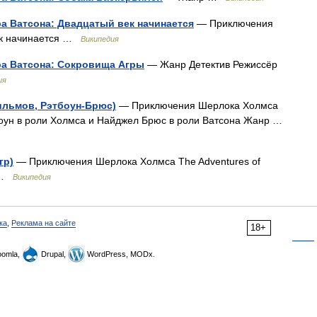
а Ватсона: Двадцатый век начинается
— Приключения
век начинается …
Википедия
а Ватсона: Сокровища Агры
— Жанр Детектив Режиссёр
ия
ильмов, Рэтбоун-Брюс)
— Приключения Шерлока Холмса
тбоун в роли Холмса и Найджел Брюс в роли Ватсона Жанр …
гр)
— Приключения Шерлока Холмса The Adventures of
к …
Википедия
ка
,
Реклама на сайте
18+
omla,
Drupal,
WordPress, MODx.