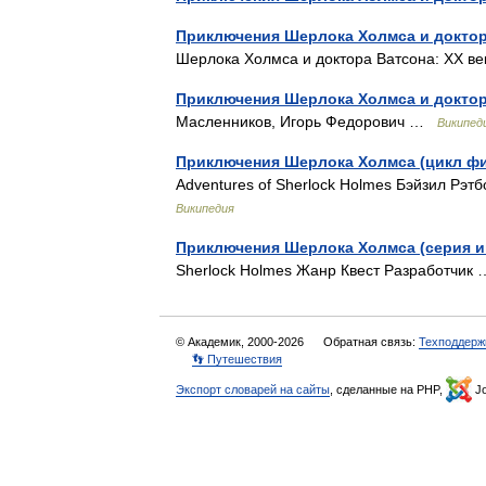
Приключения Шерлока Холмса и доктор
Шерлока Холмса и доктора Ватсона: XX 
Приключения Шерлока Холмса и доктор
Масленников, Игорь Федорович …
Википед
Приключения Шерлока Холмса (цикл ф
Adventures of Sherlock Holmes Бэйзил Рэ
Википедия
Приключения Шерлока Холмса (серия и
Sherlock Holmes Жанр Квест Разработчи
© Академик, 2000-2026
Обратная связь:
Техподдерж
👣 Путешествия
Экспорт словарей на сайты
, сделанные на PHP,
Jo