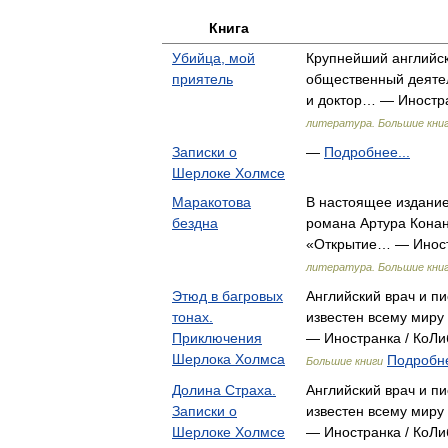
Книга
Убийца, мой
Крупнейший английск
приятель
общественный деятел
и доктор… — Иностра
литература. Большие кни
Записки о
—
Подробнее...
Шерлоке Холмсе
Маракотова
В настоящее издание
бездна
романа Артура Конан
«Открытие… — Иност
литература. Большие кни
Этюд в багровых
Английский врач и п
тонах.
известен всему миру
Приключения
— Иностранка / КоЛ
Шерлока Холмса
Подробне
Большие книги
Долина Страха.
Английский врач и п
Записки о
известен всему миру
Шерлоке Холмсе
— Иностранка / КоЛ