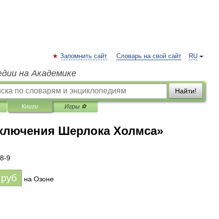
Запомнить сайт
Словарь на свой сайт
RU
едии на Академике
Найти!
Книги
Игры ⚽
иключения Шерлока Холмса»
8-9
руб
на Озоне