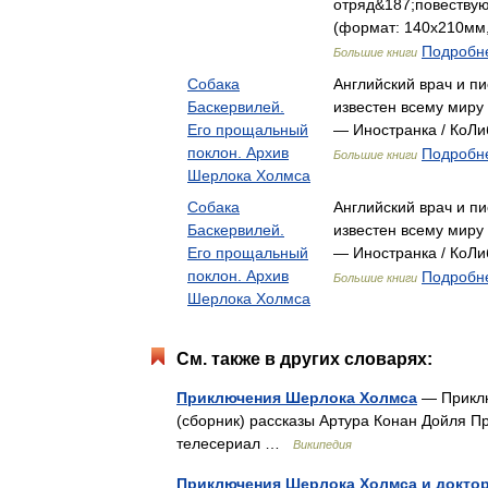
отряд&187;повествую
(формат: 140x210мм,
Подробне
Большие книги
Собака
Английский врач и п
Баскервилей.
известен всему миру
Его прощальный
— Иностранка / КоЛ
поклон. Архив
Подробне
Большие книги
Шерлока Холмса
Собака
Английский врач и п
Баскервилей.
известен всему миру
Его прощальный
— Иностранка / КоЛ
поклон. Архив
Подробне
Большие книги
Шерлока Холмса
См. также в других словарях:
Приключения Шерлока Холмса
— Приклю
(сборник) рассказы Артура Конан Дойля 
телесериал …
Википедия
Приключения Шерлока Холмса и доктор