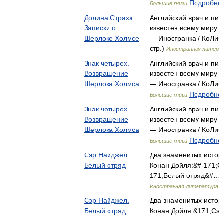
Подробне
Большие книги
Долина Страха.
Английский врач и п
Записки о
известен всему миру
Шерлоке Холмсе
— Иностранка / КоЛи
стр.)
Иностранная литер
Знак четырех.
Английский врач и п
Возвращение
известен всему миру
Шерлока Холмса
— Иностранка / КоЛ
Подробне
Большие книги
Знак четырех.
Английский врач и п
Возвращение
известен всему миру
Шерлока Холмса
— Иностранка / КоЛ
Подробне
Большие книги
Сэр Найджел.
Два знаменитых исто
Белый отряд
Конан Дойля:&# 171
171;Белый отряд&#…
Иностранная литература.
Сэр Найджел.
Два знаменитых исто
Белый отряд
Конан Дойля:&171;С