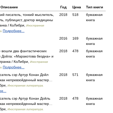
Описание
Год
Цена
Тип книги
ий писатель, тонкий мыслитель,
2018
518
бумажная
ь, публицист, доктор медицины
книга
нка / КоЛибри,
Иностранная
Подробнее...
ги
2016
169
бумажная
книга
 вошли два фантастических
2018
478
бумажная
 Дойла: «Маракотова бездна» и
книга
ранка / КоЛибри,
Иностранная
Подробнее...
ги
исатель сэр Артур Конан Дойл
2018
571
бумажная
 как непревзойденный мастер…
книга
ибри,
Иностранная литература.
е...
исатель сэр Артур Конан Дойль
2018
478
бумажная
 как непревзойденный мастер…
книга
ибри,
Иностранная литература.