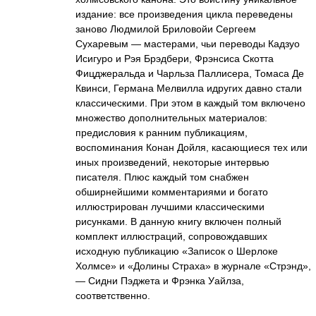
издание: все произведения цикла переведены
заново Людмилой Бриловойи Сергеем
Сухаревым — мастерами, чьи переводы Кадзуо
Исигуро и Рэя Брэдбери, Фрэнсиса Скотта
Фицджеральда и Чарльза Паллисера, Томаса Де
Квинси, Германа Мелвилла идругих давно стали
классическими. При этом в каждый том включено
множество дополнительных материалов:
предисловия к ранним публикациям,
воспоминания Конан Дойля, касающиеся тех или
иных произведений, некоторые интервью
писателя. Плюс каждый том снабжен
обширнейшими комментариями и богато
иллюстрирован лучшими классическими
рисунками. В данную книгу включен полный
комплект иллюстраций, сопровождавших
исходную публикацию «Записок о Шерлоке
Холмсе» и «Долины Страха» в журнале «Стрэнд»,
— Сидни Пэджета и Фрэнка Уайлза,
соответственно.