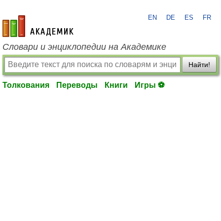
EN
DE
ES
FR
academic.ru
Словари и энциклопедии на Академике
Найти!
Толкования
Переводы
Книги
Игры ⚽