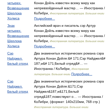
четырех.
Конан Дойль известен всему миру как
Возвращение
непревзойденный мастер… — Иностранка /
Шерлока
КоЛибри,
Иностранная литература. Большие книги
Холмса
Подробнее...
Знак
Английский врач и писатель сэр Артур
четырех.
Конан Дойль известен всему миру как
Возвращение
непревзойденный мастер… — Иностранка /
Шерлока
КоЛибри,
Иностранная литература. Большие книги
Холмса
Подробнее...
Сэр
Два знаменитых исторических романа сэра
Найджел.
Артура Конан Дойля:&# 171;Сэр Найджел&#
Белый отряд
187;и&# 171;Белый отряд&#… —
Иностранка / КоЛибри,
Иностранная
Подробнее...
литература. Большие книги
Сэр
Два знаменитых исторических романа сэра
Найджел.
Артура Конан Дойля:&171;Сэр
Белый отряд
Найджел&187;и&171;Белый
отряд&187;повествуют о… — Иностранка /
КоЛибри, (формат: 140x210мм, 768 стр.)
Иностранная литература. Большие книги