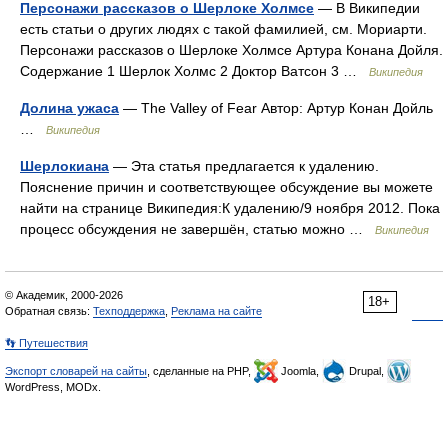
Персонажи рассказов о Шерлоке Холмсе
— В Википедии
есть статьи о других людях с такой фамилией, см. Мориарти.
Персонажи рассказов о Шерлоке Холмсе Артура Конана Дойля.
Содержание 1 Шерлок Холмс 2 Доктор Ватсон 3 …
Википедия
Долина ужаса
— The Valley of Fear Автор: Артур Конан Дойль
…
Википедия
Шерлокиана
— Эта статья предлагается к удалению.
Пояснение причин и соответствующее обсуждение вы можете
найти на странице Википедия:К удалению/9 ноября 2012. Пока
процесс обсуждения не завершён, статью можно …
Википедия
© Академик, 2000-2026
18+
Обратная связь:
Техподдержка
,
Реклама на сайте
👣 Путешествия
Экспорт словарей на сайты
, сделанные на PHP,
Joomla,
Drupal,
WordPress, MODx.