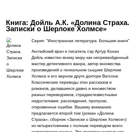
Книга:
Дойль А.К. «Долина Страха.
Записки о Шерлоке Холмсе»
Серия: "Иностранная литература. Большие книги"
Английский врач и писатель сэр Артур Конан
Дойль известен всему миру как непревзойденный
мастер детективного жанра, автор множества
произведений о гениальном сыщике Шерлоке
Холмсе и его верном друге докторе Ватсоне.
Классические переводы этих рассказов и
романов, делавшиеся давно и множеством
разных переводчиков, страдаютизвестными
недостатками: расхождения, пропуски,
откровенные ошибки. Вашему вниманию
предлагается второй том (роман «Долина
Страха», сборник «Записки о Шерлоке Холмсе»)
из четырехтомника с полным переводом всего
холмсовского канона. Это воистину уникальное