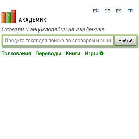
EN
DE
ES
FR
academic.ru
Словари и энциклопедии на Академике
Найти!
Толкования
Переводы
Книги
Игры ⚽