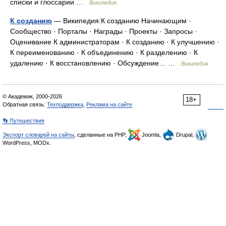
списки и глоссарии …
Википедия
К созданию
— Википедия:К созданию Начинающим ·
Сообщество · Порталы · Награды · Проекты · Запросы ·
Оценивание К администраторам · К созданию · К улучшению ·
К переименованию · К объединению · К разделению · К
удалению · К восстановлению · Обсуждение… …
Википедия
© Академик, 2000-2026
18+
Обратная связь:
Техподдержка
,
Реклама на сайте
👣 Путешествия
Экспорт словарей на сайты
, сделанные на PHP,
Joomla,
Drupal,
WordPress, MODx.