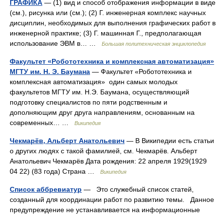
ГРАФИКА
— (1) вид и способ отображения информации в виде
(см.), рисунка или (см.); (2) Г. инженерная комплекс научных
дисциплин, необходимых для выполнения графических работ в
инженерной практике; (3) Г. машинная Г., предполагающая
использование ЭВМ в… …
Большая политехническая энциклопедия
Факультет «Робототехника и комплексная автоматизация»
МГТУ им. Н. Э. Баумана
— Факультет «Робототехника и
комплексная автоматизация» один самых молодых
факультетов МГТУ им. Н.Э. Баумана, осуществляющий
подготовку специалистов по пяти родственным и
дополняющим друг друга направлениям, основанным на
современных… …
Википедия
Чекмарёв, Альберт Анатольевич
— В Википедии есть статьи
о других людях с такой фамилией, см. Чекмарёв. Альберт
Анатольевич Чекмарёв Дата рождения: 22 апреля 1929(1929
04 22) (83 года) Страна …
Википедия
Список аббревиатур
— Это служебный список статей,
созданный для координации работ по развитию темы. Данное
предупреждение не устанавливается на информационные