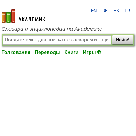
EN
DE
ES
FR
academic.ru
Словари и энциклопедии на Академике
Найти!
Толкования
Переводы
Книги
Игры ⚽