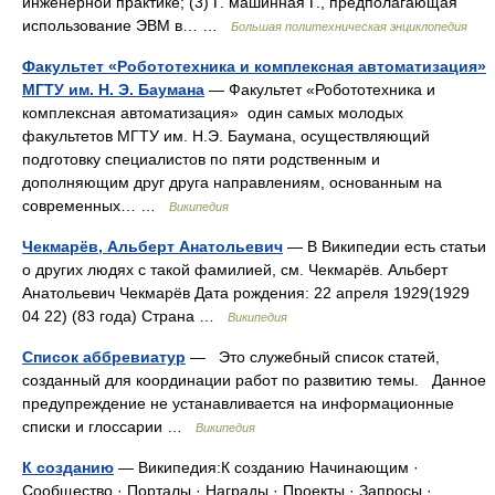
инженерной практике; (3) Г. машинная Г., предполагающая
использование ЭВМ в… …
Большая политехническая энциклопедия
Факультет «Робототехника и комплексная автоматизация»
МГТУ им. Н. Э. Баумана
— Факультет «Робототехника и
комплексная автоматизация» один самых молодых
факультетов МГТУ им. Н.Э. Баумана, осуществляющий
подготовку специалистов по пяти родственным и
дополняющим друг друга направлениям, основанным на
современных… …
Википедия
Чекмарёв, Альберт Анатольевич
— В Википедии есть статьи
о других людях с такой фамилией, см. Чекмарёв. Альберт
Анатольевич Чекмарёв Дата рождения: 22 апреля 1929(1929
04 22) (83 года) Страна …
Википедия
Список аббревиатур
— Это служебный список статей,
созданный для координации работ по развитию темы. Данное
предупреждение не устанавливается на информационные
списки и глоссарии …
Википедия
К созданию
— Википедия:К созданию Начинающим ·
Сообщество · Порталы · Награды · Проекты · Запросы ·