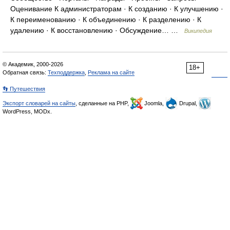
Оценивание К администраторам · К созданию · К улучшению ·
К переименованию · К объединению · К разделению · К
удалению · К восстановлению · Обсуждение… …
Википедия
© Академик, 2000-2026
18+
Обратная связь:
Техподдержка
,
Реклама на сайте
👣 Путешествия
Экспорт словарей на сайты
, сделанные на PHP,
Joomla,
Drupal,
WordPress, MODx.