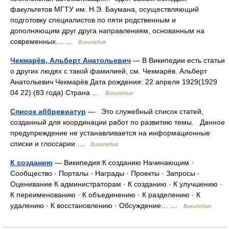
факультетов МГТУ им. Н.Э. Баумана, осуществляющий
подготовку специалистов по пяти родственным и
дополняющим друг друга направлениям, основанным на
современных… …
Википедия
Чекмарёв, Альберт Анатольевич
— В Википедии есть статьи
о других людях с такой фамилией, см. Чекмарёв. Альберт
Анатольевич Чекмарёв Дата рождения: 22 апреля 1929(1929
04 22) (83 года) Страна …
Википедия
Список аббревиатур
— Это служебный список статей,
созданный для координации работ по развитию темы. Данное
предупреждение не устанавливается на информационные
списки и глоссарии …
Википедия
К созданию
— Википедия:К созданию Начинающим ·
Сообщество · Порталы · Награды · Проекты · Запросы ·
Оценивание К администраторам · К созданию · К улучшению ·
К переименованию · К объединению · К разделению · К
удалению · К восстановлению · Обсуждение… …
Википедия