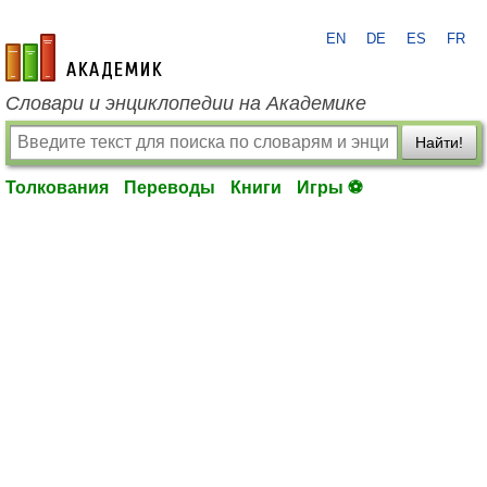
EN
DE
ES
FR
academic.ru
Словари и энциклопедии на Академике
Найти!
Толкования
Переводы
Книги
Игры ⚽