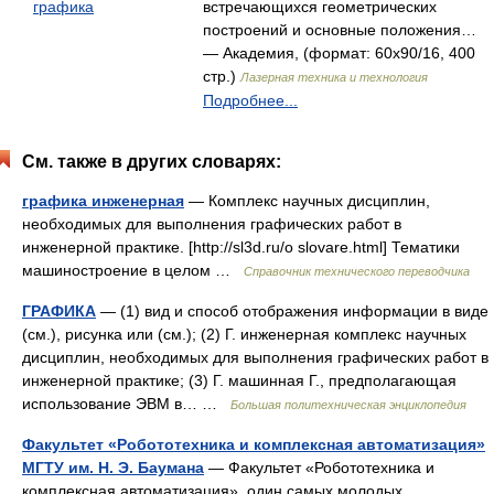
графика
встречающихся геометрических
построений и основные положения…
— Академия, (формат: 60x90/16, 400
стр.)
Лазерная техника и технология
Подробнее...
См. также в других словарях:
графика инженерная
— Комплекс научных дисциплин,
необходимых для выполнения графических работ в
инженерной практике. [http://sl3d.ru/o slovare.html] Тематики
машиностроение в целом …
Справочник технического переводчика
ГРАФИКА
— (1) вид и способ отображения информации в виде
(см.), рисунка или (см.); (2) Г. инженерная комплекс научных
дисциплин, необходимых для выполнения графических работ в
инженерной практике; (3) Г. машинная Г., предполагающая
использование ЭВМ в… …
Большая политехническая энциклопедия
Факультет «Робототехника и комплексная автоматизация»
МГТУ им. Н. Э. Баумана
— Факультет «Робототехника и
комплексная автоматизация» один самых молодых