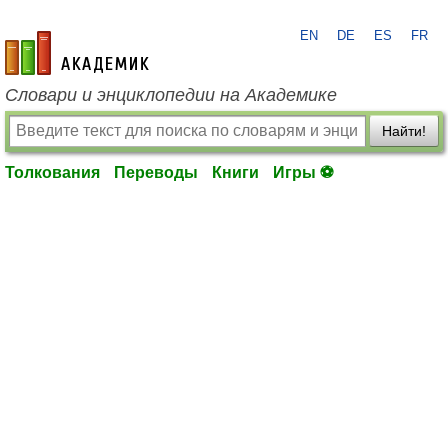
EN
DE
ES
FR
academic.ru
Словари и энциклопедии на Академике
Найти!
Толкования
Переводы
Книги
Игры ⚽