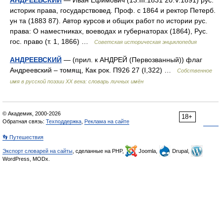
АНДРЕЕВСКИЙ
— Иван Ефимович (13.III.1831 20.V.1891) рус.
историк права, государствовед. Проф. с 1864 и ректор Петерб.
ун та (1883 87). Автор курсов и общих работ по истории рус.
права: О наместниках, воеводах и губернаторах (1864), Рус.
гос. право (т. 1, 1866) …
Советская историческая энциклопедия
АНДРЕЕВСКИЙ
— (прил. к АНДРЕЙ (Первозванный)) флаг
Андреевский – томящ, Как рок. П926 27 (I,322) …
Собственное
имя в русской поэзии XX века: словарь личных имён
© Академик, 2000-2026
18+
Обратная связь:
Техподдержка
,
Реклама на сайте
👣 Путешествия
Экспорт словарей на сайты
, сделанные на PHP,
Joomla,
Drupal,
WordPress, MODx.