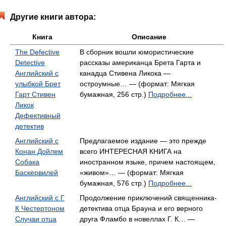
Другие книги автора:
Книга
Описание
The Defective
В сборник вошли юмористические
Detective
рассказы американца Брета Гарта и
Английский с
канадца Стивена Ликока —
улыбкой Брет
остроумные… — (формат: Мягкая
Гарт Стивен
бумажная, 256 стр.)
Подробнее...
Ликок
Дефективный
детектив
Английский с
Предлагаемое издание — это прежде
Конан Дойлем
всего ИНТЕРЕСНАЯ КНИГА на
Собака
иностранном языке, причем настоящем,
Баскервилей
«живом»… — (формат: Мягкая
бумажная, 576 стр.)
Подробнее...
Английский с Г
Продолжение приключений священника-
К Честертоном
детектива отца Брауна и его верного
Случаи отца
друга Фламбо в новеллах Г. К… —