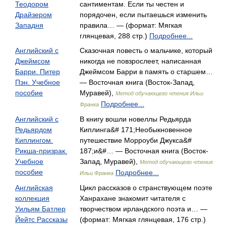
Теодором
сантиментам. Если ты честен и
Драйзером
порядочен, если пытаешься изменить
Западня
правила… — (формат: Мягкая
глянцевая, 288 стр.)
Подробнее...
Английский с
Сказочная повесть о мальчике, который
Джеймсом
никогда не повзрослеет, написанная
Барри. Питер
Джеймсом Барри в память о старшем…
Пэн. Учебное
— Восточная книга (Восток-Запад,
пособие
Муравей),
Метод обучающего чтения Ильи
Подробнее...
Франка
Английский с
В книгу вошли новеллы Редьярда
Редьярдом
Киплинга&# 171;Необыкновенное
Киплингом.
путешествие Морроуби Джукса&#
Рикша-призрак.
187;и&#… — Восточная книга (Восток-
Учебное
Запад, Муравей),
Метод обучающего чтения
пособие
Подробнее...
Ильи Франка
Английская
Цикл рассказов о странствующем поэте
коллекция
Ханрахане знакомит читателя с
Уильям Батлер
творчеством ирландского поэта и… —
Йейтс Рассказы
(формат: Мягкая глянцевая, 176 стр.)