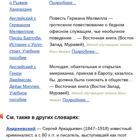
о Рыжем
Подробнее...
Ханрахане
Английский с
Повесть Германа Мелвилла —
Германом
гротескное повествование о бедном
Мелвиллом.
офисном служащем, чье необычное
Писец Бартлби.
поведение… — Восточная книга (Восток-
История с Уолл-
Запад, Муравей),
Метод обучающего чтения
стрит. Учебное
Подробнее...
Ильи Франка
пособие
Английский с
Молодая, обаятельная и открытая
Генри
американка, приехав в Европу, казалось
Джеймсом.
бы, должна была снискать в обществе…
Дейзи Миллер.
— Восточная книга (Восток-Запад,
Учебное
Муравей),
Метод обучающего чтения Ильи
пособие
Подробнее...
Франка
См. также в других словарях:
Андреевский
— Сергей Аркадьевич (1847–1918) известный
криминалист, а с 80 х гг. и писатель, выступивший как поэт