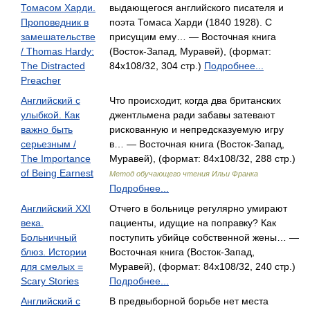
Томасом Харди.
выдающегося английского писателя и
Проповедник в
поэта Томаса Харди (1840 1928). С
замешательстве
присущим ему… — Восточная книга
/ Thomas Hardy:
(Восток-Запад, Муравей), (формат:
The Distracted
84x108/32, 304 стр.)
Подробнее...
Preacher
Английский с
Что происходит, когда два британских
улыбкой. Как
джентльмена ради забавы затевают
важно быть
рискованную и непредсказуемую игру
серьезным /
в… — Восточная книга (Восток-Запад,
The Importance
Муравей), (формат: 84x108/32, 288 стр.)
of Being Earnest
Метод обучающего чтения Ильи Франка
Подробнее...
Английский XXI
Отчего в больнице регулярно умирают
века.
пациенты, идущие на поправку? Как
Больничный
поступить убийце собственной жены… —
блюз. Истории
Восточная книга (Восток-Запад,
для смелых =
Муравей), (формат: 84x108/32, 240 стр.)
Scary Stories
Подробнее...
Английский с
В предвыборной борьбе нет места