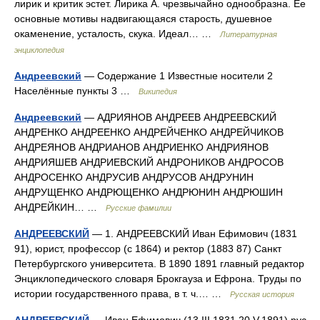
лирик и критик эстет. Лирика А. чрезвычайно однообразна. Ее
основные мотивы надвигающаяся старость, душевное
окаменение, усталость, скука. Идеал… …
Литературная
энциклопедия
Андреевский
— Содержание 1 Известные носители 2
Населённые пункты 3 …
Википедия
Андреевский
— АДРИЯНОВ АНДРЕЕВ АНДРЕЕВСКИЙ
АНДРЕНКО АНДРЕЕНКО АНДРЕЙЧЕНКО АНДРЕЙЧИКОВ
АНДРЕЯНОВ АНДРИАНОВ АНДРИЕНКО АНДРИЯНОВ
АНДРИЯШЕВ АНДРИЕВСКИЙ АНДРОНИКОВ АНДРОСОВ
АНДРОСЕНКО АНДРУСИВ АНДРУСОВ АНДРУНИН
АНДРУЩЕНКО АНДРЮЩЕНКО АНДРЮНИН АНДРЮШИН
АНДРЕЙКИН… …
Русские фамилии
АНДРЕЕВСКИЙ
— 1. АНДРЕЕВСКИЙ Иван Ефимович (1831
91), юрист, профессор (с 1864) и ректор (1883 87) Санкт
Петербургского университета. В 1890 1891 главный редактор
Энциклопедического словаря Брокгауза и Ефрона. Труды по
истории государственного права, в т. ч.… …
Русская история