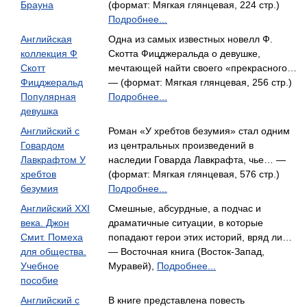
Брауна
(формат: Мягкая глянцевая, 224 стр.)
Подробнее...
Английская
Одна из самых известных новелл Ф.
коллекция Ф
Скотта Фицджеральда о девушке,
Скотт
мечтающей найти своего «прекрасного…
Фицджеральд
— (формат: Мягкая глянцевая, 256 стр.)
Популярная
Подробнее...
девушка
Английский с
Роман «У хребтов безумия» стал одним
Говардом
из центральных произведений в
Лавкрафтом У
наследии Говарда Лавкрафта, чье… —
хребтов
(формат: Мягкая глянцевая, 576 стр.)
безумия
Подробнее...
Английский XXI
Смешные, абсурдные, а подчас и
века. Джон
драматичные ситуации, в которые
Смит. Помеха
попадают герои этих историй, вряд ли…
для общества.
— Восточная книга (Восток-Запад,
Учебное
Муравей),
Подробнее...
пособие
Английский с
В книге представлена повесть