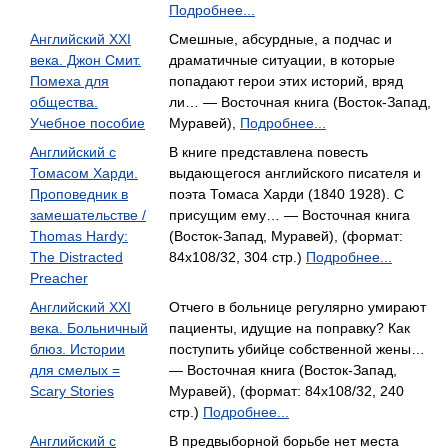
Подробнее...
Английский XXI
Смешные, абсурдные, а подчас и
века. Джон Смит.
драматичные ситуации, в которые
Помеха для
попадают герои этих историй, вряд
общества.
ли… — Восточная книга (Восток-Запад,
Учебное пособие
Муравей),
Подробнее...
Английский с
В книге представлена повесть
Томасом Харди.
выдающегося английского писателя и
Проповедник в
поэта Томаса Харди (1840 1928). С
замешательстве /
присущим ему… — Восточная книга
Thomas Hardy:
(Восток-Запад, Муравей), (формат:
The Distracted
84x108/32, 304 стр.)
Подробнее...
Preacher
Английский XXI
Отчего в больнице регулярно умирают
века. Больничный
пациенты, идущие на поправку? Как
блюз. Истории
поступить убийце собственной жены…
для смелых =
— Восточная книга (Восток-Запад,
Scary Stories
Муравей), (формат: 84x108/32, 240
стр.)
Подробнее...
Английский с
В предвыборной борьбе нет места