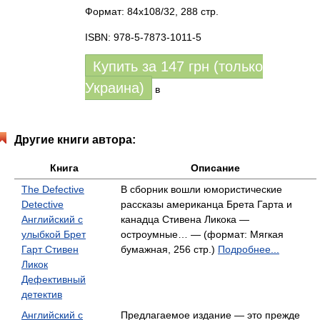
Формат: 84x108/32, 288 стр.
ISBN: 978-5-7873-1011-5
Купить за
147
грн (только
Украина)
в
Другие книги автора:
Книга
Описание
The Defective
В сборник вошли юмористические
Detective
рассказы американца Брета Гарта и
Английский с
канадца Стивена Ликока —
улыбкой Брет
остроумные… — (формат: Мягкая
Гарт Стивен
бумажная, 256 стр.)
Подробнее...
Ликок
Дефективный
детектив
Английский с
Предлагаемое издание — это прежде