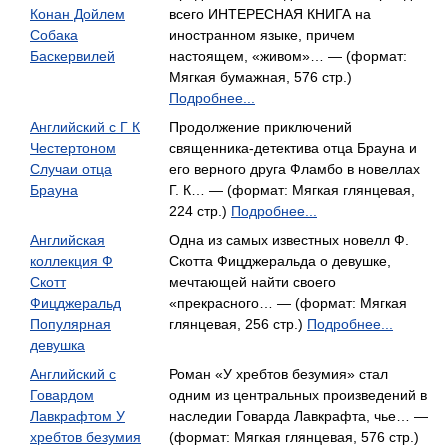
Конан Дойлем
всего ИНТЕРЕСНАЯ КНИГА на
Собака
иностранном языке, причем
Баскервилей
настоящем, «живом»… — (формат:
Мягкая бумажная, 576 стр.)
Подробнее...
Английский с Г К
Продолжение приключений
Честертоном
священника-детектива отца Брауна и
Случаи отца
его верного друга Фламбо в новеллах
Брауна
Г. К… — (формат: Мягкая глянцевая,
224 стр.)
Подробнее...
Английская
Одна из самых известных новелл Ф.
коллекция Ф
Скотта Фицджеральда о девушке,
Скотт
мечтающей найти своего
Фицджеральд
«прекрасного… — (формат: Мягкая
Популярная
глянцевая, 256 стр.)
Подробнее...
девушка
Английский с
Роман «У хребтов безумия» стал
Говардом
одним из центральных произведений в
Лавкрафтом У
наследии Говарда Лавкрафта, чье… —
хребтов безумия
(формат: Мягкая глянцевая, 576 стр.)