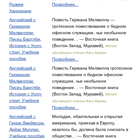
Рыжем
Подробнее...
Ханрахане
Английский с
Повесть Германа Мелвилла —
Германом
гротескное повествование о бедном
Мелвиллом.
офисном служащем, чье необычное
Писец Бартлби.
поведение… — Восточная книга
История с Уолл-
(Восток-Запад, Муравей),
Метод
стрит. Учебное
обучающего чтения Ильи Франка
пособие
Подробнее...
Английский с
Повесть Германа Мелвилла гротескное
Германом
повествование о бедном офисном
Мелвиллом.
служащем, чье необычное
Писец Бартлби.
поведение… — Восточная книга
История с Уолл-
(Восток-Запад, Муравей),
Метод
стрит. Учебное
обучающего чтения Ильи Франка
пособие
Подробнее...
Английский с
Молодая, обаятельная и открытая
Генри Джеймсом.
американка, приехав в Европу,
Дейзи Миллер.
казалось бы, должна была снискать в
Учебное пособие
обществе… — Восточная книга