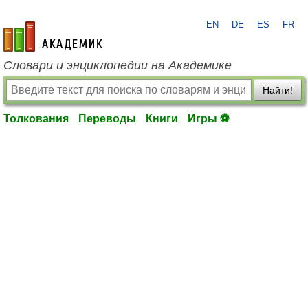
EN
DE
ES
FR
academic.ru
Словари и энциклопедии на Академике
Найти!
Толкования
Переводы
Книги
Игры ⚽