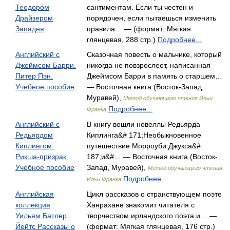
Теодором
сантиментам. Если ты честен и
Драйзером
порядочен, если пытаешься изменить
Западня
правила… — (формат: Мягкая
глянцевая, 288 стр.)
Подробнее...
Английский с
Сказочная повесть о мальчике, который
Джеймсом Барри.
никогда не повзрослеет, написанная
Питер Пэн.
Джеймсом Барри в память о старшем…
Учебное пособие
— Восточная книга (Восток-Запад,
Муравей),
Метод обучающего чтения Ильи
Подробнее...
Франка
Английский с
В книгу вошли новеллы Редьярда
Редьярдом
Киплинга&# 171;Необыкновенное
Киплингом.
путешествие Морроуби Джукса&#
Рикша-призрак.
187;и&#… — Восточная книга (Восток-
Учебное пособие
Запад, Муравей),
Метод обучающего чтения
Подробнее...
Ильи Франка
Английская
Цикл рассказов о странствующем поэте
коллекция
Ханрахане знакомит читателя с
Уильям Батлер
творчеством ирландского поэта и… —
Йейтс Рассказы о
(формат: Мягкая глянцевая, 176 стр.)