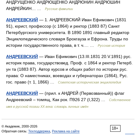
АНДРУЩЕНКО АНДРЮЩЕНКО АНДРЮНИН АНДРЮШИН
АНДРЕЙКИН… …
Русские фамилии
АНДРЕЕВСКИЙ
— 1. АНДРЕЕВСКИЙ Иван Ефимович (1831
91), юрист, профессор (с 1864) и ректор (1883 87) Санкт
Петербургского университета. В 1890 1891 главный редактор
Энциклопедического словаря Брокгауза и Ефрона. Труды по
истории государственного права, в т. ч.… …
Русская история
АНДРЕЕВСКИЙ
— Иван Ефимович (13.III.1831 20.V.1891) рус.
историк права, государствовед. Проф. с 1864 и ректор Петерб.
ун та (1883 87). Автор курсов и общих работ по истории рус.
права: О наместниках, воеводах и губернаторах (1864), Рус.
гос. право (т. 1, 1866) …
Советская историческая энциклопедия
АНДРЕЕВСКИЙ
— (прил. к АНДРЕЙ (Первозванный)) флаг
Андреевский – томящ, Как рок. П926 27 (I,322) …
Собственное
имя в русской поэзии XX века: словарь личных имён
© Академик, 2000-2026
18+
Обратная связь:
Техподдержка
,
Реклама на сайте