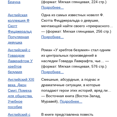
Брауна
(формат: Мягкая глянцевая, 224 стр.)
Подробнее...
Английская
Одна из самых известных новелл Ф.
коллекция Ф
Скотта Фицджеральда о девушке,
Скотт
мечтающей найти своего «прекрасного…
Фицджеральд
— (формат: Мягкая глянцевая, 256 стр.)
Популярная
Подробнее...
девушка
Английский с
Роман «У хребтов безумия» стал одним
Говардом
из центральных произведений в
Лавкрафтом У
наследии Говарда Лавкрафта, чье… —
хребтов
(формат: Мягкая глянцевая, 576 стр.)
безумия
Подробнее...
Английский XXI
Смешные, абсурдные, а подчас и
века. Джон
драматичные ситуации, в которые
Смит. Помеха
попадают герои этих историй, вряд ли…
для общества.
— Восточная книга (Восток-Запад,
Учебное
Муравей),
Подробнее...
пособие
Английский с
В книге представлена повесть