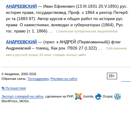
АНДРЕЕВСКИЙ
— Иван Ефимович (13.III.1831 20.V.1891) рус.
историк права, государствовед. Проф. с 1864 и ректор Петерб.
ун та (1883 87). Автор курсов и общих работ по истории рус.
права: О наместниках, воеводах и губернаторах (1864), Рус.
гос. право (т. 1, 1866) …
Советская историческая энциклопедия
АНДРЕЕВСКИЙ
— (прил. к АНДРЕЙ (Первозванный)) флаг
Андреевский – томящ, Как рок. П926 27 (I,322) …
Собственное
имя в русской поэзии XX века: словарь личных имён
© Академик, 2000-2026
18+
Обратная связь:
Техподдержка
,
Реклама на сайте
👣 Путешествия
Экспорт словарей на сайты
, сделанные на PHP,
Joomla,
Drupal,
WordPress, MODx.