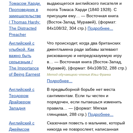
Томасом Харди.
выдающегося английского писателя и
Проповедник в
поэта Томаса Харди (1840 1928). С
замешательстве
присущим ему… — Восточная книга
/ Thomas Hardy:
(Восток-Запад, Муравей), (формат:
The Distracted
84x108/32, 304 стр.)
Подробнее...
Preacher
Английский с
Что происходит, когда два британских
улыбкой. Как
джентльмена ради забавы затевают
важно быть
рискованную и непредсказуемую игру
серьезным /
в… — Восточная книга (Восток-Запад,
The Importance
Муравей), (формат: 84x108/32, 288 стр.)
of Being Earnest
Метод обучающего чтения Ильи Франка
Подробнее...
Английский с
В предвыборной борьбе нет места
Теодором
сантиментам. Если ты честен и
Драйзером
порядочен, если пытаешься изменить
Западня
правила… — (формат: Мягкая
глянцевая, 288 стр.)
Подробнее...
Английский с
Сказочная повесть о мальчике, который
Джеймсом
никогда не повзрослеет, написанная