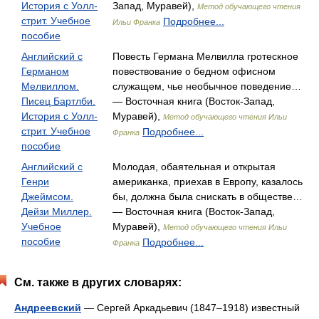
История с Уолл-
Запад, Муравей),
Метод обучающего чтения
стрит. Учебное
Подробнее...
Ильи Франка
пособие
Английский с
Повесть Германа Мелвилла гротескное
Германом
повествование о бедном офисном
Мелвиллом.
служащем, чье необычное поведение…
Писец Бартлби.
— Восточная книга (Восток-Запад,
История с Уолл-
Муравей),
Метод обучающего чтения Ильи
стрит. Учебное
Подробнее...
Франка
пособие
Английский с
Молодая, обаятельная и открытая
Генри
американка, приехав в Европу, казалось
Джеймсом.
бы, должна была снискать в обществе…
Дейзи Миллер.
— Восточная книга (Восток-Запад,
Учебное
Муравей),
Метод обучающего чтения Ильи
пособие
Подробнее...
Франка
См. также в других словарях:
Андреевский
— Сергей Аркадьевич (1847–1918) известный