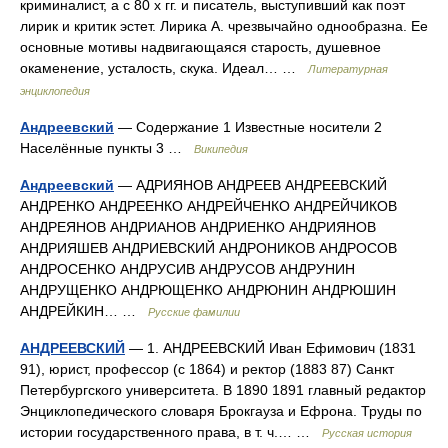
криминалист, а с 80 х гг. и писатель, выступивший как поэт
лирик и критик эстет. Лирика А. чрезвычайно однообразна. Ее
основные мотивы надвигающаяся старость, душевное
окаменение, усталость, скука. Идеал… …
Литературная
энциклопедия
Андреевский
— Содержание 1 Известные носители 2
Населённые пункты 3 …
Википедия
Андреевский
— АДРИЯНОВ АНДРЕЕВ АНДРЕЕВСКИЙ
АНДРЕНКО АНДРЕЕНКО АНДРЕЙЧЕНКО АНДРЕЙЧИКОВ
АНДРЕЯНОВ АНДРИАНОВ АНДРИЕНКО АНДРИЯНОВ
АНДРИЯШЕВ АНДРИЕВСКИЙ АНДРОНИКОВ АНДРОСОВ
АНДРОСЕНКО АНДРУСИВ АНДРУСОВ АНДРУНИН
АНДРУЩЕНКО АНДРЮЩЕНКО АНДРЮНИН АНДРЮШИН
АНДРЕЙКИН… …
Русские фамилии
АНДРЕЕВСКИЙ
— 1. АНДРЕЕВСКИЙ Иван Ефимович (1831
91), юрист, профессор (с 1864) и ректор (1883 87) Санкт
Петербургского университета. В 1890 1891 главный редактор
Энциклопедического словаря Брокгауза и Ефрона. Труды по
истории государственного права, в т. ч.… …
Русская история