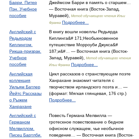
Барри. Питер
Джеймсом Барри в память о старшем…
Пэн. Учебное
— Восточная книга (Восток-Запад,
пособие
Муравей),
Метод обучающего чтения Ильи
Подробнее...
Франка
Английский с
В книгу вошли новеллы Редьярда
Редьярдом
Киплинга&# 171;Необыкновенное
Киплингом.
путешествие Морроуби Джукса&#
Рикша-призрак.
187;и&#… — Восточная книга (Восток-
Учебное
Запад, Муравей),
Метод обучающего чтения
пособие
Подробнее...
Ильи Франка
Английская
Цикл рассказов о странствующем поэте
коллекция
Ханрахане знакомит читателя с
Уильям Батлер
творчеством ирландского поэта и… —
Йейтс Рассказы
(формат: Мягкая глянцевая, 176 стр.)
о Рыжем
Подробнее...
Ханрахане
Английский с
Повесть Германа Мелвилла —
Германом
гротескное повествование о бедном
Мелвиллом.
офисном служащем, чье необычное
Писец Бартлби.
поведение… — Восточная книга (Восток-