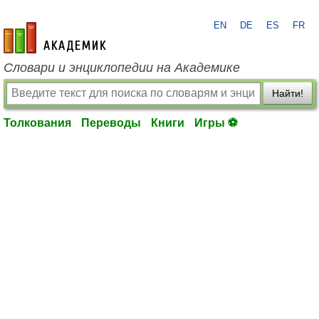
EN
DE
ES
FR
academic.ru
Словари и энциклопедии на Академике
Найти!
Толкования
Переводы
Книги
Игры ⚽