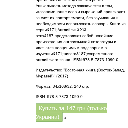
Уникальность метода заключается в том,
чтозапоминание слов и выражений происходит
за счет их повторяемости, без заучивания и
необходимости использовать словарь. Книги из
серии&171;Английский XXI
века&187;представляют собой новейшие
произведения англоязычной литературы и
являются неоценимым подспорьем в
изучении&171;живого&187;современного
английского языка. ISBN:978-5-7873-1090-0
Издательство: "Восточная книга (Восток-Запад,
Муравей)"
(2017)
Формат: 84x108/32, 240 стр.
ISBN: 978-5-7873-1090-0
Купить за
147
грн (только
Украина)
в