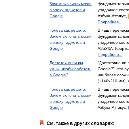
Зачем включать мозги
фундаментальны
в эпоху гаджетов и
упадочное сост
Google
Азбука-Аттикус,
Подробнее...
Голова как решето.
В наш перенас
Зачем включать мозги
фундаментальны
в эпоху гаджетов и
упадочное сост
Google
АЗБУКА, (формат
Подробнее...
Достаточно ли вы
"Достаточно ли 
умны, чтобы работать
Google?" -это р
в Google?
наиболее слож
(~140х210 мм), 
Голова как решето.
В наш перенас
Зачем включать мозги
фундаментальны
в эпоху гаджетов и
упадочное сост
Google
Азбука-Аттикус,
См. также в других словарях: