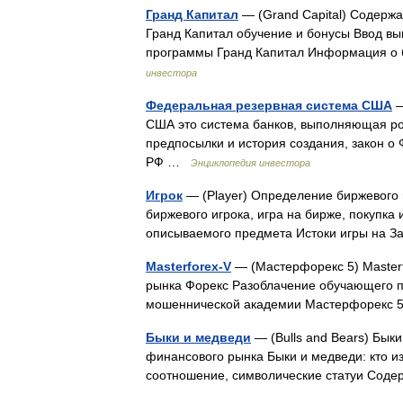
Гранд Капитал
— (Grand Capital) Содерж
Гранд Капитал обучение и бонусы Ввод вы
программы Гранд Капитал Информация о
инвестора
Федеральная резервная система США
—
США это система банков, выполняющая р
предпосылки и история создания, закон о
РФ …
Энциклопедия инвестора
Игрок
— (Player) Определение биржевого 
биржевого игрока, игра на бирже, покуп
описываемого предмета Истоки игры на 
Masterforex-V
— (Мастерфорекс 5) Masterf
рынка Форекс Разоблачение обучающего пр
мошеннической академии Мастерфорекс 
Быки и медведи
— (Bulls and Bears) Бык
финансового рынка Быки и медведи: кто из
соотношение, символические статуи Со