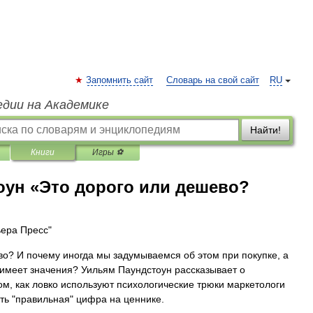
Запомнить сайт
Словарь на свой сайт
RU
едии на Академике
Найти!
Книги
Игры ⚽
оун «Это дорого или дешево?
ьера Пресс"
во? И почему иногда мы задумываемся об этом при покупке, а
е имеет значения? Уильям Паундстоун рассказывает о
ом, как ловко используют психологические трюки маркетологи
ть "правильная" цифра на ценнике.