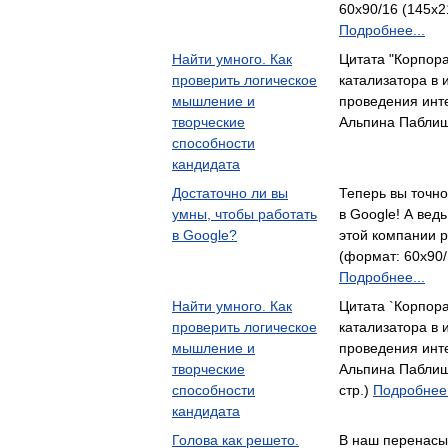
60x90/16 (145х21
Подробнее...
Найти умного. Как
Цитата "Корпора
проверить логическое
катализатора в 
мышление и
проведения ин
творческие
Альпина Пабли
способности
кандидата
Достаточно ли вы
Теперь вы точно
умны, чтобы работать
в Google! А ведь
в Google?
этой компании 
(формат: 60x90/
Подробнее...
Найти умного. Как
Цитата `Корпора
проверить логическое
катализатора в 
мышление и
проведения ин
творческие
Альпина Паблиш
способности
стр.)
Подробнее.
кандидата
Голова как решето.
В наш перенас