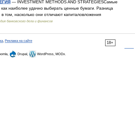
ЕГИЯ
— INVESTMENT METHODS AND STRATEGIESСамые
, как наиболее удачно выбирать ценные бумаги. Разница
в том, насколько они отличают капиталовложения
дия банковского дела и финансов
ка
,
Реклама на сайте
18+
omla,
Drupal,
WordPress, MODx.