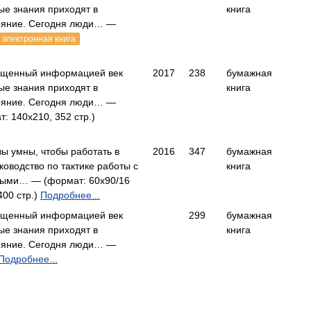
е знания приходят в
книга
ояние. Сегодня люди… —
электронная книга
ыщенный информацией век
2017
238
бумажная
е знания приходят в
книга
ояние. Сегодня люди… —
: 140x210, 352 стр.)
вы умны, чтобы работать в
2016
347
бумажная
уководство по тактике работы с
книга
ными… — (формат: 60х90/16
400 стр.)
Подробнее...
ыщенный информацией век
299
бумажная
е знания приходят в
книга
ояние. Сегодня люди… —
Подробнее...