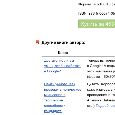
Формат: 70х100/16 (~
ISBN: 978-5-00074-05
Купить за
453
Другие книги автора:
Книга
Достаточно ли вы
Теперь вы точно
умны, чтобы работать
в Google! А ведь
в Google?
этой компании 
(формат: 60x90/
Найти умного. Как
Цитата "Корпора
проверить логическое
катализатора в 
мышление и
проведения ин
творческие
Альпина Паблиш
способности
стр.)
Подробнее.
кандидата