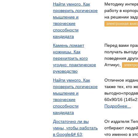
Найти умного. Как
Методику интер
проверить логическое
работу в корпор
мышление и
на решении зад
творческие
электронная книг
способности
кандидата
Камень ломает
Перед вами прак
ножницы. Как
получать выгоду
перехитрить кого
поведения друг
угодно: практическое
Аттикус,
электро
руководство
Найти умного. Как
Отличное издан
проверить логическое
также тех, кто ж
мышление и
выгодно«продав
творческие
60x90/16 (145х21
способности
Подробнее...
кандидата
Достаточно ли вы
От издателя:Теп
умны, чтобы работать
отбирают людей 
в Google&# 63;
что именно в э