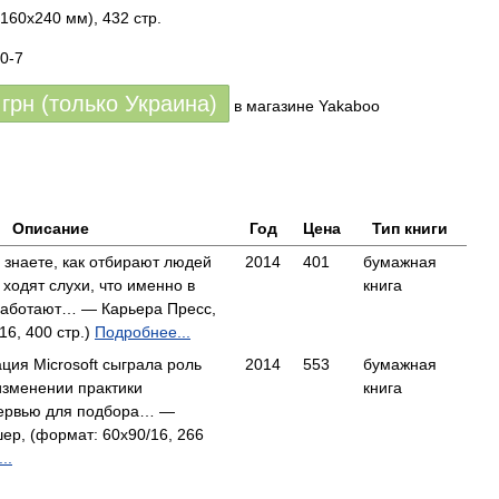
160х240 мм), 432 стр.
0-7
грн (только Украина)
в магазине Yakaboo
Описание
Год
Цена
Тип книги
 знаете, как отбирают людей
2014
401
бумажная
 ходят слухи, что именно в
книга
работают… — Карьера Пресс,
16, 400 стр.)
Подробнее...
ция Microsoft сыграла роль
2014
553
бумажная
изменении практики
книга
тервью для подбора… —
ер, (формат: 60x90/16, 266
..