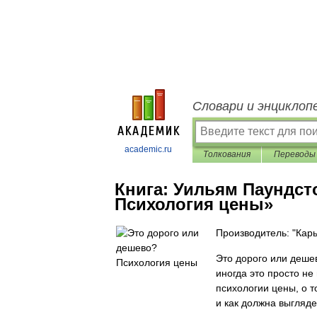
Словари и энциклоп
academic.ru
Толкования
Переводы
Книга:
Уильям Паундст
Психология цены»
Производитель: "Кар
Это дорого или деше
иногда это просто н
психологии цены, о т
и как должна выгляде