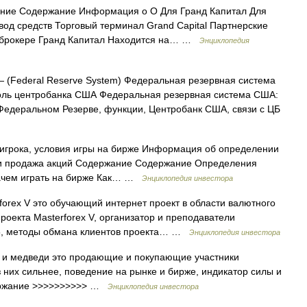
ание Содержание Информация о О Для Гранд Капитал Для
вод средств Торговый терминал Grand Capital Партнерские
 брокере Гранд Капитал Находится на… …
Энциклопедия
 (Federal Reserve System) Федеральная резервная система
оль центробанка США Федеральная резервная система США:
 Федеральном Резерве, функции, Центробанк США, связи с ЦБ
игрока, условия игры на бирже Информация об определении
ка и продажа акций Содержание Содержание Определения
Зачем играть на бирже Как… …
Энциклопедия инвестора
orex V это обучающий интернет проект в области валютного
оекта Masterforex V, организатор и преподаватели
5, методы обмана клиентов проекта… …
Энциклопедия инвестора
и и медведи это продающие и покупающие участники
 них сильнее, поведение на рынке и бирже, индикатор силы и
держание >>>>>>>>>> …
Энциклопедия инвестора