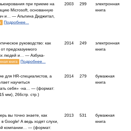
вьюирования при приеме на
2003
299
электронная
ацию Microsoft, основанную
книга
ач и… — Альпина Диджитал,
Подробнее...
а
тическое руководство: как
2014
249
электронная
 от предсказуемого
книга
их людей и… — Азбука-
Подробнее...
нная книга
ие для HR-специалистов, а
2014
279
бумажная
елает научиться
книга
ать себя» -на… — (формат:
5 мм), 266стр. стр.)
ерь вы точно знаете, как
2013
531
бумажная
в Google! А ведь ходят слухи,
книга
той компании… — (формат: