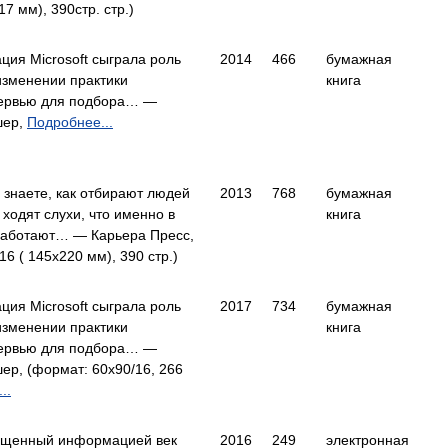
7 мм), 390стр. стр.)
ция Microsoft сыграла роль
2014
466
бумажная
изменении практики
книга
тервью для подбора… —
шер,
Подробнее...
 знаете, как отбирают людей
2013
768
бумажная
 ходят слухи, что именно в
книга
работают… — Карьера Пресс,
16 ( 145х220 мм), 390 стр.)
ция Microsoft сыграла роль
2017
734
бумажная
изменении практики
книга
тервью для подбора… —
ер, (формат: 60x90/16, 266
..
ыщенный информацией век
2016
249
электронная