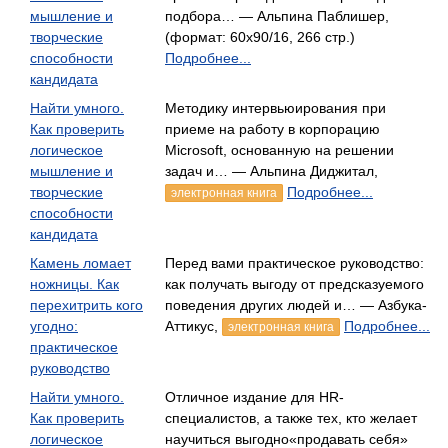
мышление и
подбора… — Альпина Паблишер,
творческие
(формат: 60x90/16, 266 стр.)
способности
Подробнее...
кандидата
Найти умного.
Методику интервьюирования при
Как проверить
приеме на работу в корпорацию
логическое
Microsoft, основанную на решении
мышление и
задач и… — Альпина Диджитал,
творческие
Подробнее...
электронная книга
способности
кандидата
Камень ломает
Перед вами практическое руководство:
ножницы. Как
как получать выгоду от предсказуемого
перехитрить кого
поведения других людей и… — Азбука-
угодно:
Аттикус,
Подробнее...
электронная книга
практическое
руководство
Найти умного.
Отличное издание для HR-
Как проверить
специалистов, а также тех, кто желает
логическое
научиться выгодно«продавать себя»