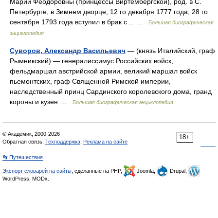
Марии Феодоровны (принцессы Виртембергской), род. в С.
Петербурге, в Зимнем дворце, 12 го декабря 1777 года; 28 го
сентября 1793 года вступил в брак с… …
Большая биографическая
энциклопедия
Суворов, Александр Васильевич
— (князь Италийский, граф
Рымникский) — генералиссимус Российских войск,
фельдмаршал австрийской армии, великий маршал войск
пьемонтских, граф Священной Римской империи,
наследственный принц Сардинского королевского дома, гранд
короны и кузен …
Большая биографическая энциклопедия
© Академик, 2000-2026
18+
Обратная связь:
Техподдержка
,
Реклама на сайте
👣 Путешествия
Экспорт словарей на сайты
, сделанные на PHP,
Joomla,
Drupal,
WordPress, MODx.