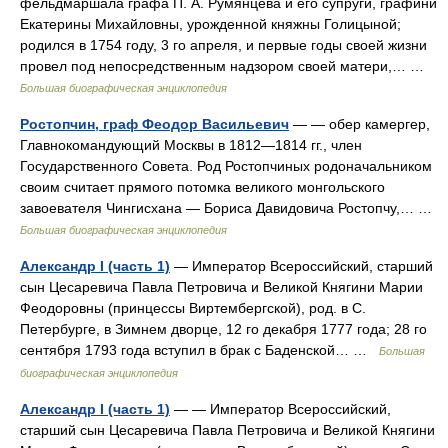
фельдмаршала графа П. А. Румянцева и его супруги, графини
Екатерины Михайловны, урожденной княжны Голицыной;
родился в 1754 году, 3 го апреля, и первые годы своей жизни
провел под непосредственным надзором своей матери,… …
Большая биографическая энциклопедия
Ростопчин, граф Феодор Васильевич
— — обер камергер,
Главнокомандующий Москвы в 1812—1814 гг., член
Государственного Совета. Род Ростопчиных родоначальником
своим считает прямого потомка великого монгольского
завоевателя Чингисхана — Бориса Давидовича Ростопчу,… …
Большая биографическая энциклопедия
Александр I (часть 1)
— Император Всероссийский, старший
сын Цесаревича Павла Петровича и Великой Княгини Марии
Феодоровны (принцессы Виртембергской), род. в С.
Петербурге, в Зимнем дворце, 12 го декабря 1777 года; 28 го
сентября 1793 года вступил в брак с Баденской… …
Большая
биографическая энциклопедия
Александр I (часть 1)
— — Император Всероссийский,
старший сын Цесаревича Павла Петровича и Великой Княгини