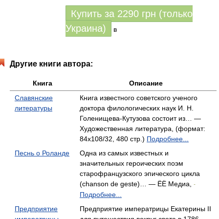
Купить за
2290
грн (только
Украина)
в
Другие книги автора:
Книга
Описание
Славянские
Книга известного советского ученого
литературы
доктора филологических наук И. Н.
Голенищева-Кутузова состоит из… —
Художественная литература, (формат:
84x108/32, 480 стр.)
Подробнее...
Песнь о Роланде
Одна из самых известных и
значительных героических поэм
старофранцузского эпического цикла
(chanson de geste)… — ЁЁ Медиа,
-
Подробнее...
Предприятие
Предприятие императрицы Екатерины II