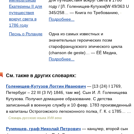
императрицы
для путешествия вокруг света в 1786
Екатерины II для
году / [Л. Голенищев-Кутузов]W 49/363 U
путешествия
345/258… — Книга по Требованию,
-
вокруг света в
Подробнее...
1786 году
Песнь о Роланде
Одна из самых известных и
значительных героических поэм
старофранцузского эпического цикла
(chanson de geste)… — ЁЁ Медиа,
Подробнее...
См. также в других словарях:
Голенищев-Кутузов Логгин Иванович
— [13 (24) I 1769,
Петербург – 22 III (3 IV) 1846, там же]. Сын И. Л. Голенищева
Кутузова. Получил домашнее образование. С детства
записанный в военную службу и 10 февр. 1783 произведенный
в капитаны Острогожского легкоконного полка, Г. К. с 1785… …
Словарь русского языка XVIII века
Румянцев, граф Николай Петрович
— канцлер, второй сын