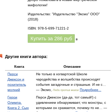
мифологии!
Издательство: "Издательство "Эксмо" ООО"
(2018)
ISBN: 978-5-699-71221-2
Купить за
286
руб
в
Другие книги автора:
Книга
Описание
Перси
Не только в хогвартской Школе
Джексон и
чародейства и волшебства происходят
похититель
события загадочные и страшные. И не с…
молний
— Эксмо,
Подробнее...
Люди против магов
Герои
Перси Джексон (да-да, тот самый!) с
Олимпа.
удивлением обнаруживает, что монстры, с
Книга 2. Сын
которыми он сражается, почему-то не… —