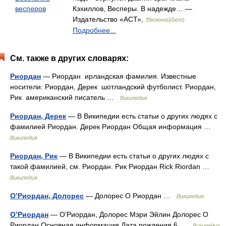
весперов
Кэхиллов, Весперы. В надежде… —
Издательство «АСТ»,
39ключей(best)
Подробнее...
См. также в других словарях:
Риордан
— Риордан ирландская фамилия. Известные
носители: Риордан, Дерек шотландский футболист. Риордан,
Рик американский писатель …
Википедия
Риордан, Дерек
— В Википедии есть статьи о других людях с
фамилией Риордан. Дерек Риордан Общая информация …
Википедия
Риордан, Рик
— В Википедии есть статьи о других людях с
такой фамилией, см. Риордан. Рик Риордан Rick Riordan …
Википедия
О’Риордан, Долорес
— Долорес О Риордан …
Википедия
О’Риордан
— О’Риордан, Долорес Мэри Эйлин Долорес О
Риордан Основная информация Дата рождения 6 …
Википедия