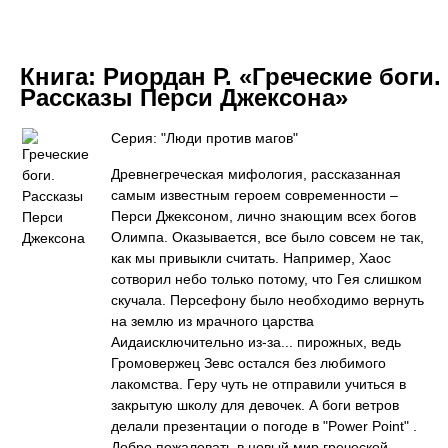
Книга:
Риордан Р. «Греческие боги.
Рассказы Перси Джексона»
Серия: "Люди против магов"
Древнегреческая мифология, рассказанная
самым известным героем современности –
Перси Джексоном, лично знающим всех богов
Олимпа. Оказывается, все было совсем не так,
как мы привыкли считать. Например, Хаос
сотворил небо только потому, что Гея слишком
скучала. Персефону было необходимо вернуть
на землю из мрачного царства
Аидаисключительно из-за... пирожных, ведь
Громовержец Зевс остался без любимого
лакомства. Геру чуть не отправили учиться в
закрытую школу для девочек. А боги ветров
делали презентации о погоде в "Power Point" .
Добро пожаловать в новый мир греческой