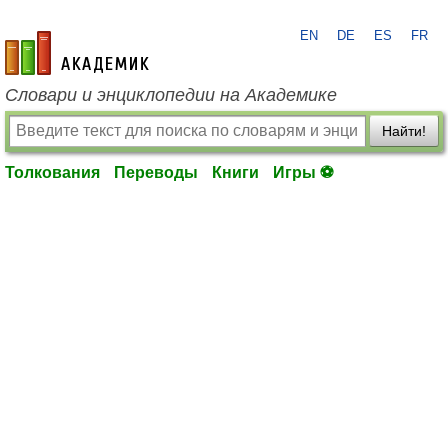
EN
DE
ES
FR
academic.ru
Словари и энциклопедии на Академике
Найти!
Толкования
Переводы
Книги
Игры ⚽