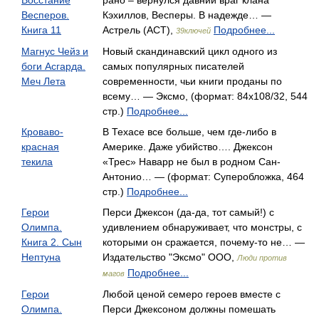
Восстание
рано – вернулся давний враг клана
Весперов.
Кэхиллов, Весперы. В надежде… —
Книга 11
Астрель (АСТ),
Подробнее...
39ключей
Магнус Чейз и
Новый скандинавский цикл одного из
боги Асгарда.
самых популярных писателей
Меч Лета
современности, чьи книги проданы по
всему… — Эксмо, (формат: 84x108/32, 544
стр.)
Подробнее...
Кроваво-
В Техасе все больше, чем где-либо в
красная
Америке. Даже убийство…. Джексон
текила
«Трес» Наварр не был в родном Сан-
Антонио… — (формат: Суперобложка, 464
стр.)
Подробнее...
Герои
Перси Джексон (да-да, тот самый!) с
Олимпа.
удивлением обнаруживает, что монстры, с
Книга 2. Сын
которыми он сражается, почему-то не… —
Нептуна
Издательство "Эксмо" ООО,
Люди против
Подробнее...
магов
Герои
Любой ценой семеро героев вместе с
Олимпа.
Перси Джексоном должны помешать