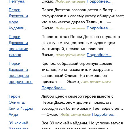
Нептуна
Эксмо,
Подробнее...
Люди против магов
Перси
Перси Джексон возвращается в Лагерь
Джексон и
полукровок и к своему ужасу обнаруживает,
море
что магическое дерево Талии, в… —
Чудовищ
Эксмо,
Подробнее...
Люди против магов
Перси
После того как Перси Джексон вступает в
Джексон и
схватку с могущественным чудовищем-
проклятие
мантикорой, несчастья начинают… —
титана
Эксмо,
Подробнее...
Люди против магов
Перси
Кронос, собравший огромную армию
Джексон и
титанов, хочет захватить и разрушить
последнее
священный Олимп. На помощь он
пророчество
призвал… — Эксмо,
Люди против магов
Подробнее...
Герои
Любой ценой семеро героев вместе с
Олимпа.
Перси Джексоном должны помешать
Книга 4. Дом
возродиться богине земли Гее, ведь с ее…
Аида
— Эксмо,
Подробнее...
Люди против магов
39 ключей.
Все 39 ключей найдены. Но успокаиваться