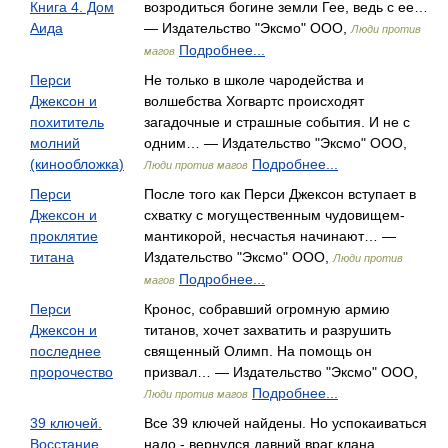
Книга 4. Дом
возродиться богине земли Гее, ведь с ее…
Аида
— Издательство "Эксмо" ООО,
Люди против
Подробнее...
магов
Перси
Не только в школе чародейства и
Джексон и
волшебства Хогвартс происходят
похититель
загадочные и страшные события. И не с
молний
одним… — Издательство "Эксмо" ООО,
(кинообложка)
Подробнее...
Люди против магов
Перси
После того как Перси Джексон вступает в
Джексон и
схватку с могущественным чудовищем-
проклятие
мантикорой, несчастья начинают… —
титана
Издательство "Эксмо" ООО,
Люди против
Подробнее...
магов
Перси
Кронос, собравший огромную армию
Джексон и
титанов, хочет захватить и разрушить
последнее
священный Олимп. На помощь он
пророчество
призвал… — Издательство "Эксмо" ООО,
Подробнее...
Люди против магов
39 ключей.
Все 39 ключей найдены. Но успокаиваться
Восстание
надо - вернулся давний враг клана